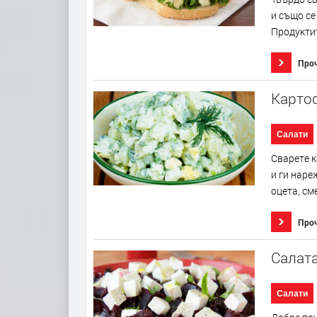
и също се
Продуктит
Про
Картоф
Салати
Сварете к
и ги наре
оцета, см
Про
Салата
Салати