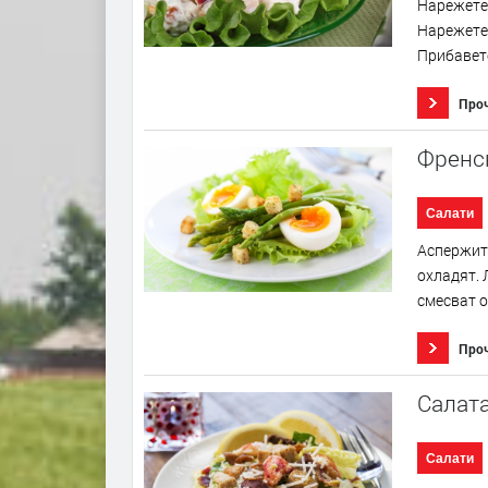
Нарежете 
Нарежете 
Прибавете
Про
Френск
Салати
Аспержите
охладят. 
смесват о
Про
Салата
Салати