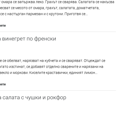
 омара се запържва леко. Грахът се сварява. Салатата се накъсва
месват се месото от омара, грахът, салатата, доматчетата,
се с настърган пармезан и с крутони. Приготвя се...
чети
 винегрет по френски
 се обелват, нарязват на кубчета и се сваряват. Отцеждат се
огато изстинат, се добавят отделно сварените и нарязани на
векло и моркови. Киселите краставички, единият лимон...
чети
 салата с чушки и рокфор