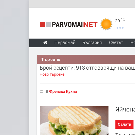
°C
29
Първомай
България
Светът
Н
Търсене
Брой рецепти: 913 отговарящи на ва
Ново търсене
В
Френска Кухня
Яйчена
Салати
Твърдо св