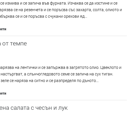
се измива и се запича във фурната. Изчаква се да изстине и се
арязва се на резенчета и се поръсва със захарта, солта, олиото и
збърква се и се поръсва с счукани орехови яд...
чети
 от темпе
нарязва на лентички и се запържва в загрятото олио. Цвеклото и
 настъргват, а слънчогледовото семе се запича на сух тиган.
зеле се наряза на ситно и се разпределя по дъното...
чети
на салата с чесън и лук