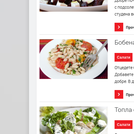
Добре поч
с подсоле
студена в
Про
Бобена
Салати
Отцедете 
Добавете 
добре. В 
Про
Топла 
Салати