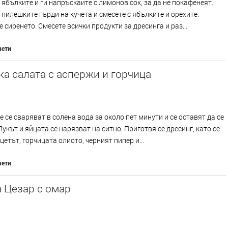
ябълките и ги напръскайте с лимонов сок, за да не покафенеят.
пилешките гърди на кучета и смесете с ябълките и орехите.
 сиренето. Смесете всички продукти за дресинга и раз...
чети
а салата с аспержи и горчица
 се сваряват в солена вода за около пет минути и се оставят да се
Лукът и яйцата се нарязват на ситно. Приготвя се дресинг, като се
цетът, горчицата олиото, черният пипер и...
чети
 Цезар с омар