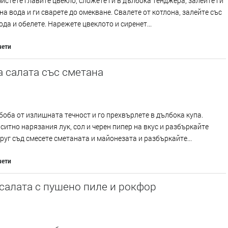
истете главите цвекло, сложете ги в дълбока тенджера, залейте ги
на вода и ги сварете до омекване. Свалете от котлона, залейте със
ода и обелете. Нарежете цвеклото и сиренет...
чети
 салата със сметана
боба от излишната течност и го прехвърлете в дълбока купа.
ситно нарязания лук, сол и черен пипер на вкус и разбъркайте
друг съд смесете сметаната и майонезата и разбъркайте...
чети
салата с пушено пиле и рокфор