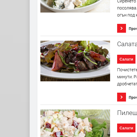
Сиренето 
посолява.
огън под 
Про
Салата
Салати
Почистете
минути. Р
дробчетат
Про
Пилешк
Салати