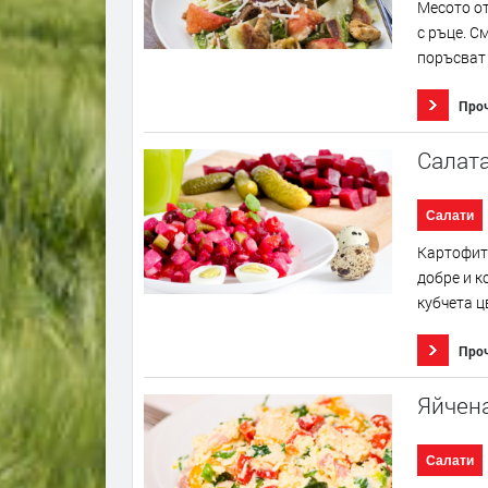
Месото от
с ръце. С
поръсват 
Про
Салата
Салати
Картофите
добре и к
кубчета ц
Про
Яйчена
Салати