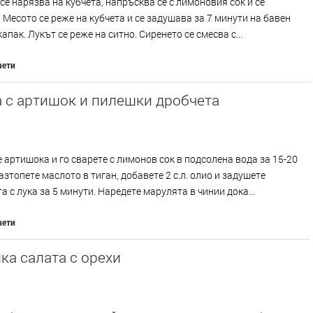
се нарязва на кубчета, напръсква се с лимоновия сок и се
 Месото се реже на кубчета и се задушава за 7 минути на бавен
капак. Лукът се реже на ситно. Сиренето се смесва с...
чети
 с артишок и пилешки дробчета
 артишока и го сварете с лимонов сок в подсолена вода за 15-20
азтопете маслото в тиган, добавете 2 с.л. олио и задушете
а с лука за 5 минути. Наредете марулята в чинии дока...
чети
а салата с орехи