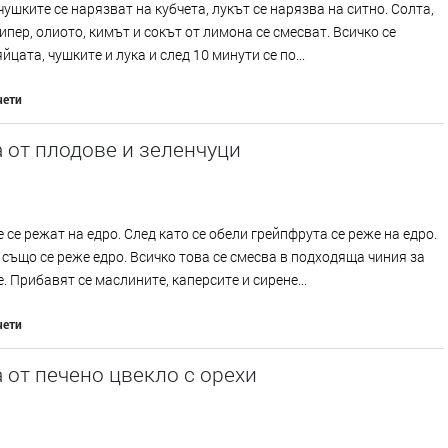
чушките се нарязват на кубчета, лукът се нарязва на ситно. Солта,
ипер, олиото, кимът и сокът от лимона се смесват. Всичко се
йцата, чушките и лука и след 10 минути се по...
чети
 от плодове и зеленчуци
 се режат на едро. След като се обели грейпфрута се реже на едро.
също се реже едро. Всичко това се смесва в подходяща чиния за
. Прибавят се маслините, каперсите и сирене...
чети
 от печено цвекло с орехи