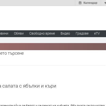
Календар
овини
Обяви
Свободно време
Видео
Градове
eTV
шето търсене
 салата с ябълки и къри
арените яйца се белят и се режат на кубчета. Ябълката се почиства