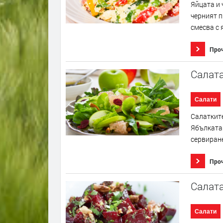
Яйцата и 
черният п
смесва с я
Про
Салата
Салати
Салатките
Ябълката 
сервиране
Про
Салата
Салати