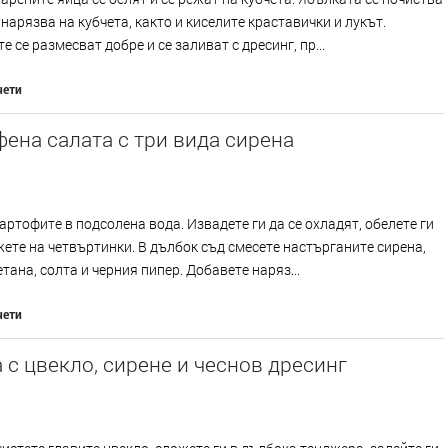
 нарязва на кубчета, както и киселите краставички и лукът.
е се размесват добре и се заливат с дресинг, пр...
чети
ена салата с три вида сирена
артофите в подсолена вода. Извадете ги да се охладят, обелете ги
жете на четвъртинки. В дълбок съд смесете настърганите сирена,
етана, солта и черния пипер. Добавете наряз...
чети
 с цвекло, сирене и чеснов дресинг