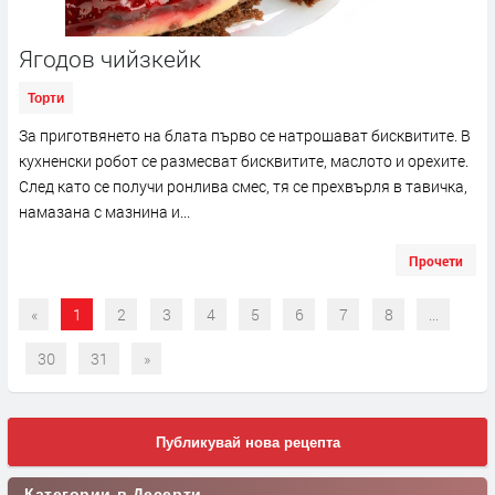
Ягодов чийзкейк
Торти
За приготвянето на блата първо се натрошават бисквитите. В
кухненски робот се размесват бисквитите, маслото и орехите.
След като се получи ронлива смес, тя се прехвърля в тавичка,
намазана с мазнина и...
Прочети
«
1
2
3
4
5
6
7
8
...
30
31
»
Публикувай нова рецепта
Категории в Десерти