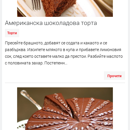
Американска шоколадова торта
Торти
Пресейте брашното, добавят се содата и какаото и се
разбърква. Изсипете млякото в купа и прибавете лимоновия
сок, след което оставете малко да престои. Разбийте маслото
с половината захар. Постепенн...
Прочети