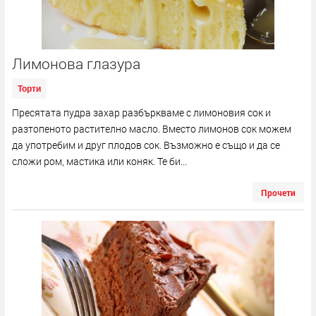
Лимонова глазура
Торти
Пресятата пудра захар разбъркваме с лимоновия сок и
разтопеното растително масло. Вместо лимонов сок можем
да употребим и друг плодов сок. Възможно е също и да се
сложи ром, мастика или коняк. Те би...
Прочети