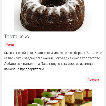
Торта кекс
Торти
Смесват се яйцата, брашното и млякото и се бъркат. Бананите
се пасират и заедно с 3 лъжици шоколад се смесват с тестото.
Добавя се и ванилията. Така получената смес се изсипва в
намазана предварително...
Прочети