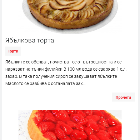
Ябълкова торта
Торти
Ябълките се обелват, почистват се от вътрешността и се
нарязват на тънки филийки В 100 мл вода се сварява 1 с.л.
захар. В така получения сироп се задушават ябълките
Маслото се разбива с останалата зах...
Прочети