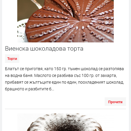
Виенска шоколадова торта
Торти
Блатът се приготвя, като 150 гр. тъмен шоколад се разтопява
на водна баня. Маслото се разбива със 100 гр. от захарта,
прибавят се жълтъците един по един, поохладеният шоколад,
брашното и разбитите б...
Прочети