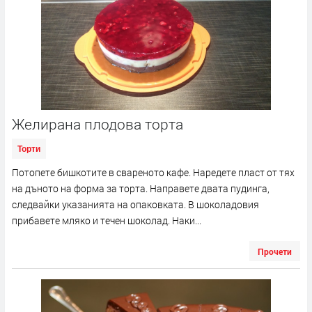
Желирана плодова торта
Торти
Потопете бишкотите в свареното кафе. Наредете пласт от тях
на дъното на форма за торта. Направете двата пудинга,
следвайки указанията на опаковката. В шоколадовия
прибавете мляко и течен шоколад. Наки...
Прочети