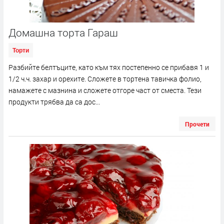
Домашна торта Гараш
Торти
Разбийте белтъците, като към тях постепенно се прибавя 1 и
1/2 ч.ч. захар и орехите. Сложете в тортена тавичка фолио,
намажете с мазнина и сложете отгоре част от сместа. Тези
продукти трябва да са дос...
Прочети