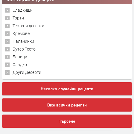
Сладкиши
Торти
Тестени десерти
Кремове
Палачинки
Бутер Тесто
Баници
Сладко
Други Десерти
Няколко случайни рецепти
Виж всички рецепти
Търсене