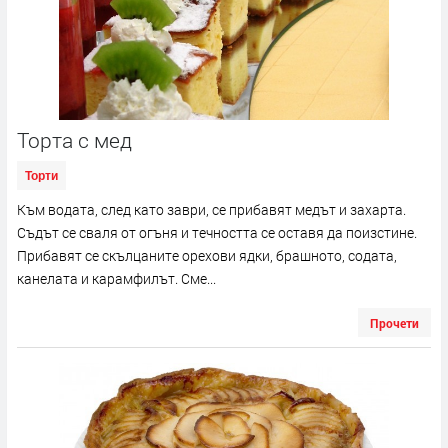
Торта с мед
Торти
Към водата, след като заври, се прибавят медът и захарта.
Съдът се сваля от огъня и течността се оставя да поизстине.
Прибавят се скълцаните орехови ядки, брашното, содата,
канелата и карамфилът. Сме...
Прочети