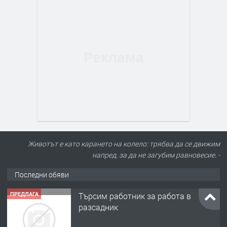
Животът е като карането на колело: трябва да се движим
напред, за да не загубим равновесие. -
Последни обяви
ПРЕДЛАГА
Търсим работник за работа в
разсадник