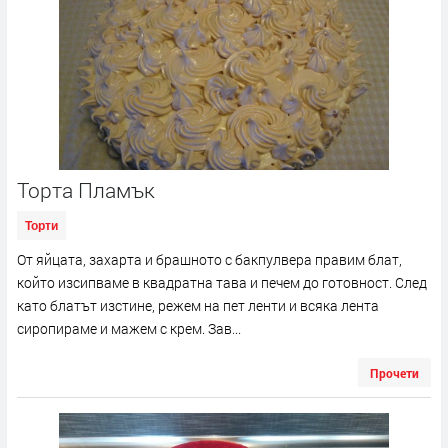
Торта Пламък
Торти
От яйцата, захарта и брашното с бакпулвера правим блат,
който изсипваме в квадратна тава и печем до готовност. След
като блатът изстине, режем на пет ленти и всяка лента
сиропираме и мажем с крем. Зав...
Прочети