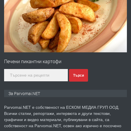
ПРЕДЛАГА
Работа за общи работници
преди 1 година
ПРЕДЛАГА
Първи поход "По стъпките на Ангел
Войвода"
Печени пикантни картофи
преди 1 година
Търси
ПРЕДЛАГА
Монтажник на малки детайли за
медицинската индустрия
За Parvomai.NET
Parvomai.NET е собственост на ЕСКОМ МЕДИА ГРУП ООД.
преди 1 година
Всички статии, репортажи, интервюта и други текстови,
графични и видео материали, публикувани в сайта, са
ПРЕДЛАГА
Уроци по Математика
собственост на Parvomai.NET, освен ако изрично е посочено