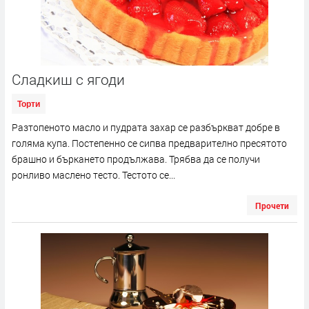
Сладкиш с ягоди
Торти
Разтопеното масло и пудрата захар се разбъркват добре в
голяма купа. Постепенно се сипва предварително пресятото
брашно и бъркането продължава. Трябва да се получи
ронливо маслено тесто. Тестото се...
Прочети