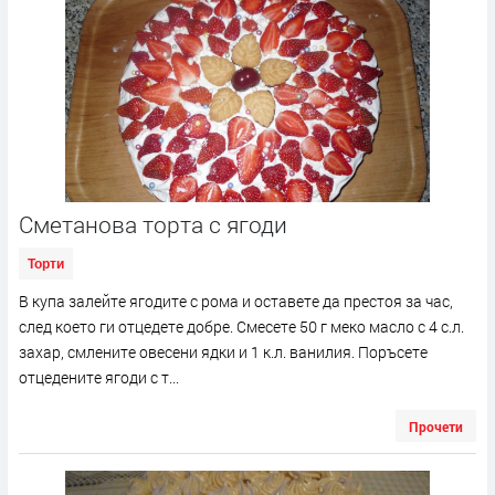
Сметанова торта с ягоди
Торти
В купа залейте ягодите с рома и оставете да престоя за час,
след което ги отцедете добре. Смесете 50 г меко масло с 4 с.л.
захар, смлените овесени ядки и 1 к.л. ванилия. Поръсете
отцедените ягоди с т...
Прочети