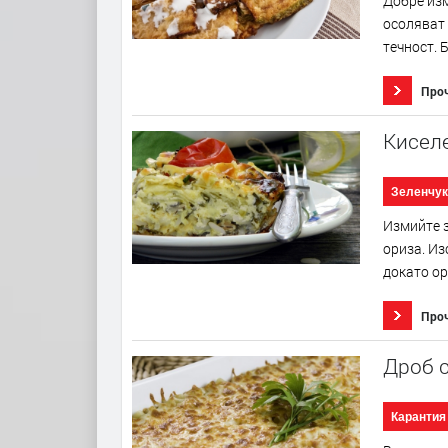
Добре изм
осоляват 
течност. 
Про
Киселе
Зеленчук
Измийте з
ориза. Из
докато ор
Про
Дроб 
Карантия