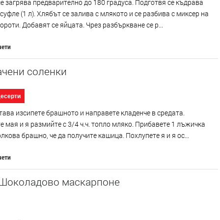
е загрява предварително до 180 градуса. Подготвя се къдрава
суфле (1 л). Хлябът се залива с млякото и се разбива с миксер на
ороти. Добавят се яйцата. Чрез разбъркване се р...
чети
ачени соленки
десерти
тава изсипете брашното и направете кладенче в средата.
 мая и я размийте с 3/4 ч.ч. топло мляко. Прибавете 1 лъжичка
олкова брашно, че да получите кашица. Похлупете я и я ос...
чети
 Шоколадово маскарпоне