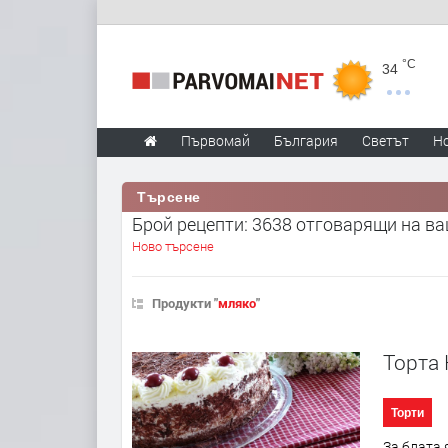
°C
34
Първомай
България
Светът
Н
Търсене
Брой рецепти: 3638 отговарящи на в
Ново търсене
Продукти "
мляко
"
Торта
Торти
За блата 