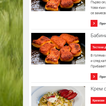
Първо се 
това към 
се замесв
Про
Бабин
Тестени 
В голяма 
и след ка
Прибавете
Про
Крем 
Кремове