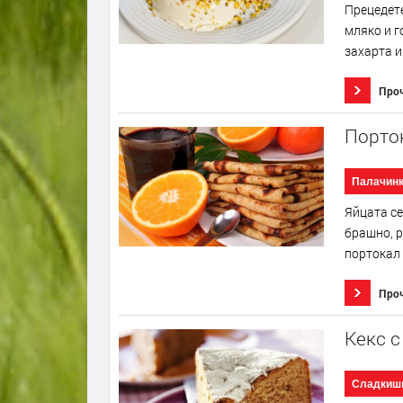
Прецедете
мляко и г
захарта и
Про
Порто
Палачин
Яйцата се
брашно, р
портокал 
Про
Кекс 
Сладкиш