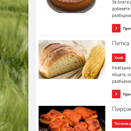
За блата 
добавете
разбъркай
Про
Питка
Хляб
Разбъркай
яйцата, о
разбъркай
Про
Пирож
Тестени 