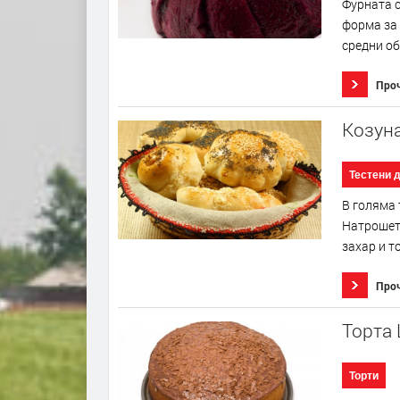
Фурната с
форма за 
средни об
Про
Козун
Тестени 
В голяма 
Натрошете
захар и т
Про
Торта
Торти