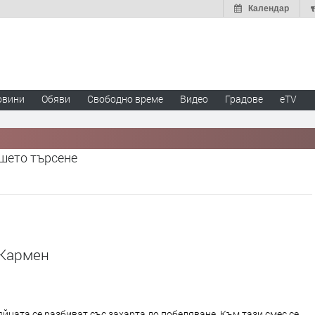
Календар
овини
Обяви
Свободно време
Видео
Градове
eTV
ашето търсене
 Кармен
яйцата се разбиват със захарта до побеляване. Към тази смес се