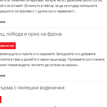
итите тиквички се нарязват на кръгчета с дебелина около 0.5 см,
се и се оставят 30 минути в гевгир, за да се отцеди излишната
Брашното се пресява с 1 щипка сол и червения п...
чети
ц, лобода и ориз на фурна
ови ястия
еленчуците и гъбите и ги нарежете. Запържете ги и добавете
сипете в тава и долейте 3 чаени чаши вода. Прибавете сол и печете,
изът поеме водата /ястието да остане на мазнин...
чети
сърма с пилешки воденички