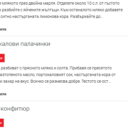
 млякото през двойна марля. Отделете около 10 с.л. от гъстото
о разбийте с яйчените жълтъци. Към останалото мляко добавете
 ситно настърганата лимонова кора. Разбъркайте до...
чети
калови палачинки
ки
 разбиват с прясното мляко и солта. Прибавя се пресятото
азтопеното масло, портокаловият сок, настърганата кора от
и захар на вкус. Всичко се размесва добре. Тестото се ост...
чети
с конфитюр
и