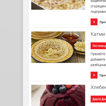
Воденички
сгорещена
подправки
Про
Катми 
Тестени 
Пресейте 
добавете 
разбъркай
Про
Хлебен
Други Де