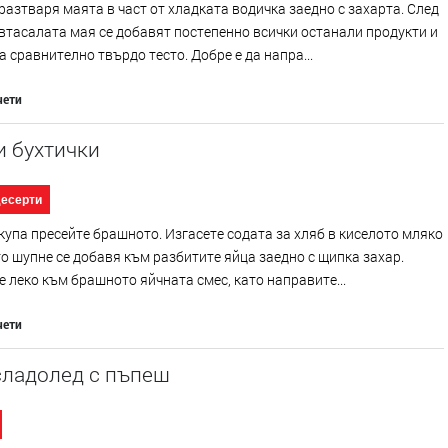
разтваря маята в част от хладката водичка заедно с захарта. След
втасалата мая се добавят постепенно всички останали продукти и
а сравнително твърдо тесто. Добре е да напра...
чети
и бухтички
десерти
купа пресейте брашното. Изгасете содата за хляб в киселото мляко
то шупне се добавя към разбитите яйца заедно с щипка захар.
 леко към брашното яйчната смес, като направите...
чети
сладолед с пъпеш