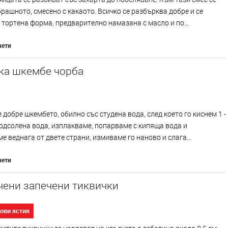
рашното, смесено с какаото. Всичко се разбърква добре и се
 тортена форма, предварително намазана с масло и по...
чети
ка шкембе чорба
добре шкембето, обилно със студена вода, след което го киснем 1 -
подсолена вода, изплакваме, попарваме с кипяща вода и
е веднага от двете страни, измиваме го наново и слага...
чети
чени запечени тиквички
ови ястия