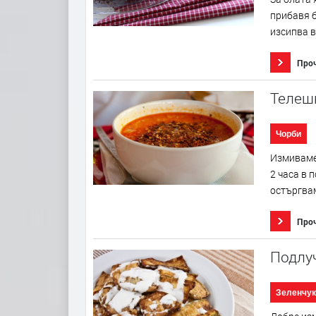
прибавя б
изсипва в
Про
Телеш
Чорби
Измиваме 
2 часа в 
остъргвам
Про
Подлу
Зеленчук