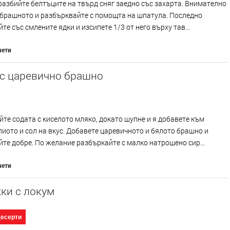
разбийте белтъците на твърд сняг заедно със захарта. Внимателно
 брашното и разбърквайте с помощта на шпатула. Последно
те със смлените ядки и изсипете 1/3 от него върху тав...
чети
 с царевично брашно
те содата с киселото мляко, докато шупне и я добавете към
лиото и сол на вкус. Добавете царевичното и бялото брашно и
те добре. По желание разбъркайте с малко натрошено сир...
чети
ки с локум
десерти