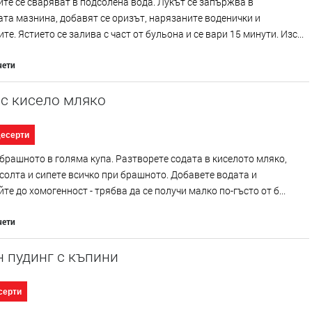
те се сваряват в подсолена вода. Лукът се запържва в
та мазнина, добавят се оризът, нарязаните воденички и
те. Ястието се залива с част от бульона и се вари 15 минути. Изс...
чети
с кисело мляко
десерти
брашното в голяма купа. Разтворете содата в киселото мляко,
солта и сипете всичко при брашното. Добавете водата и
те до хомогенност - трябва да се получи малко по-гъсто от б...
чети
 пудинг с къпини
серти