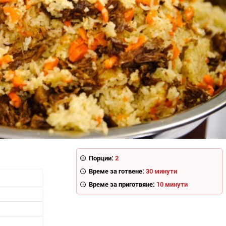
Порции:
2
Време за готвене:
30 минути
Време за приготвяне:
10 минути