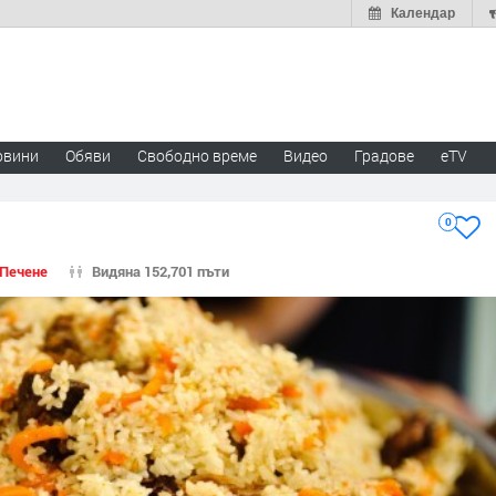
Календар
овини
Обяви
Свободно време
Видео
Градове
eTV
0
 Печене
Видяна 152,701 пъти