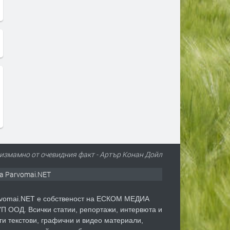
измамно от очевидния факт - Артър Конан Дойл
а Parvomai.NET
vomai.NET е собственост на ЕСКОМ МЕДИА
П ООД. Всички статии, репортажи, интервюта и
ги текстови, графични и видео материали,