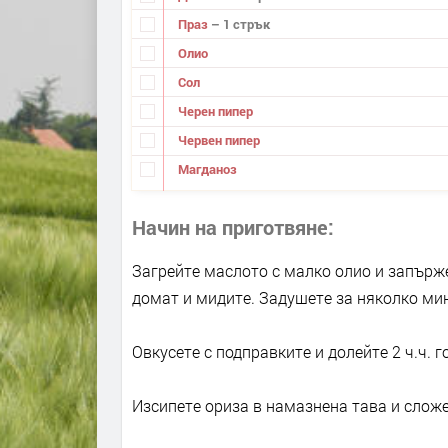
Праз
– 1 стрък
Олио
Сол
Черен пипер
Червен пипер
Магданоз
Начин на приготвяне
Загрейте маслото с малко олио и запърж
домат и мидите. Задушете за няколко мин
Овкусете с подправките и долейте 2 ч.ч. 
Изсипете ориза в намазнена тава и сложет