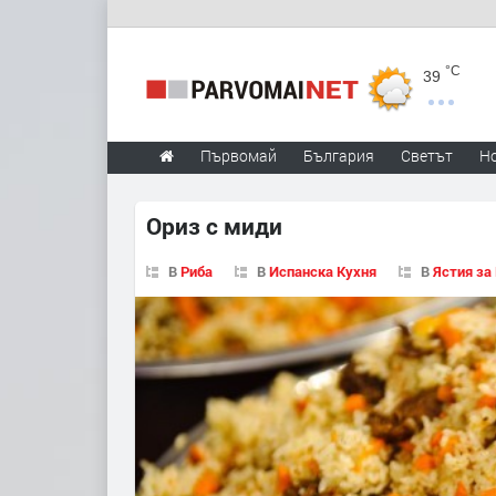
°C
39
Първомай
България
Светът
Н
Ориз с миди
В
Риба
В
Испанска Кухня
В
Ястия за