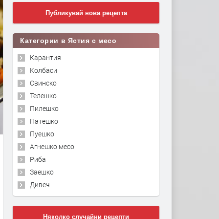
Публикувай нова рецепта
Категории в Ястия с месо
Карантия
Колбаси
Свинско
Телешко
Пилешко
Патешко
Пуешко
Агнешко месо
Риба
Заешко
Дивеч
Няколко случайни рецепти