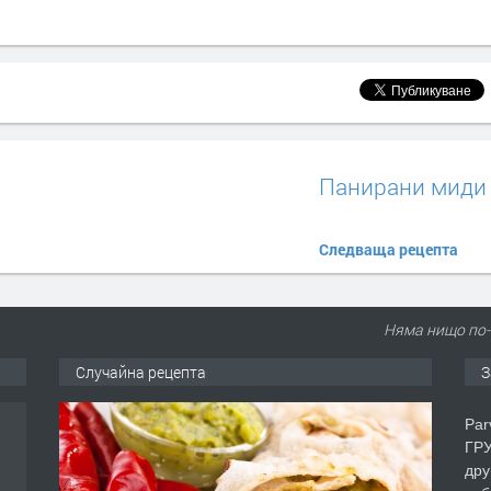
Панирани миди
Следваща рецепта
Няма нищо по-
Случайна рецепта
З
Par
ГРУ
дру