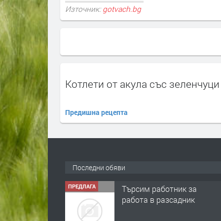
Източник:
gotvach.bg
Котлети от акула със зеленчуци
Предишна рецепта
Последни обяви
ПРЕДЛАГА
Търсим работник за
работа в разсадник