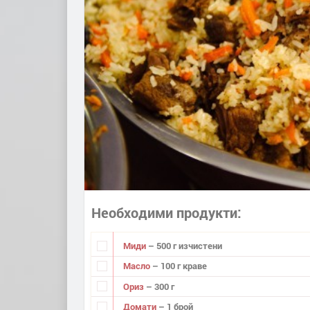
Необходими продукти
Миди
– 500 г изчистени
Масло
– 100 г краве
Ориз
– 300 г
Домати
– 1 брой