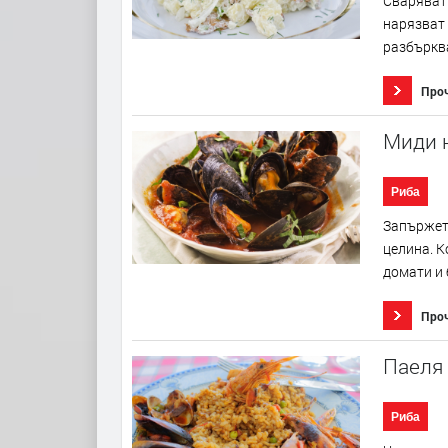
Сваряват 
нарязват 
разбърква
Про
Миди 
Риба
Запържете
целина. К
домати и 
Про
Паеля 
Риба