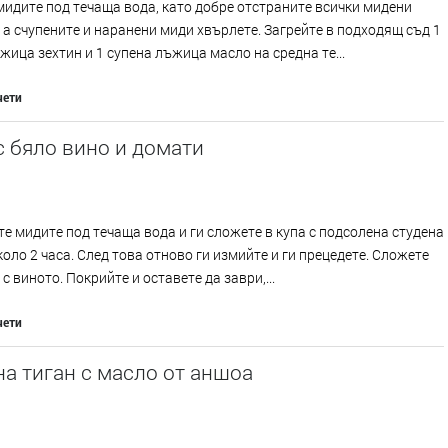
идите под течаща вода, като добре отстраните всички мидени
 а счупените и наранени миди хвърлете. Загрейте в подходящ съд 1
жица зехтин и 1 супена лъжица масло на средна те...
чети
 бяло вино и домати
е мидите под течаща вода и ги сложете в купа с подсолена студена
коло 2 часа. След това отново ги измийте и ги прецедете. Сложете
 с виното. Покрийте и оставете да заври,...
чети
а тиган с масло от аншоа