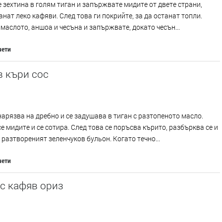
 зехтина в голям тиган и запържвате мидите от двете страни,
анат леко кафяви. След това ги покрийте, за да останат топли.
маслото, аншоа и чесъна и запържвате, докато чесън...
чети
 къри сос
нарязва на дребно и се задушава в тиган с разтопеното масло.
е мидите и се сотира. След това се поръсва кърито, разбърква се и
 разтвореният зеленчуков бульон. Когато течно...
чети
с кафяв ориз