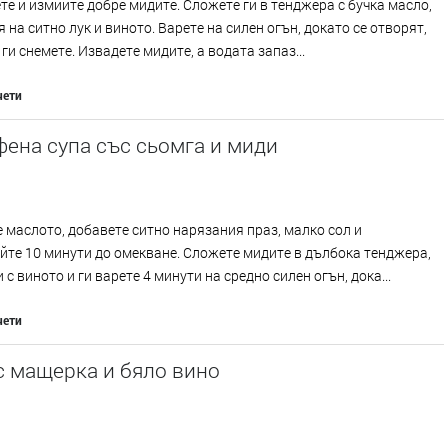
е и измийте добре мидите. Сложете ги в тенджера с бучка масло,
 на ситно лук и виното. Варете на силен огън, докато се отворят,
 ги снемете. Извадете мидите, а водата запаз...
чети
ена супа със сьомга и миди
 маслото, добавете ситно нарязания праз, малко сол и
те 10 минути до омекване. Сложете мидите в дълбока тенджера,
 с виното и ги варете 4 минути на средно силен огън, дока...
чети
с мащерка и бяло вино