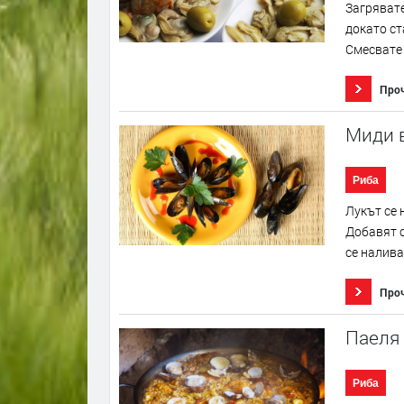
Загрявате
докато ст
Смесвате 
Про
Миди в
Риба
Лукът се 
Добавят с
се налива
Про
Паеля 
Риба