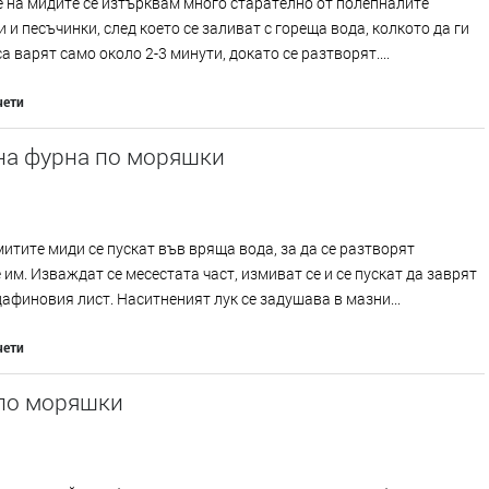
 на мидите се изтърквам много старателно от полепналите
 и песъчинки, след което се заливат с гореща вода, колкото да ги
са варят само около 2-3 минути, докато се разтворят....
чети
на фурна по моряшки
итите миди се пускат във вряща вода, за да се разтворят
 им. Изваждат се месестата част, измиват се и се пускат да заврят
дафиновия лист. Наситненият лук се задушава в мазни...
чети
по моряшки