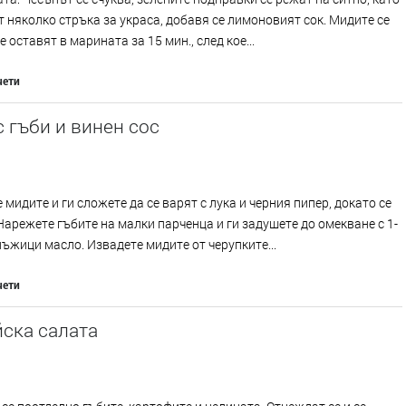
т няколко стръка за украса, добавя се лимоновият сок. Мидите се
е оставят в марината за 15 мин., след кое...
чети
 гъби и винен сос
 мидите и ги сложете да се варят с лука и черния пипер, докато се
Нарежете гъбите на малки парченца и ги задушете до омекване с 1-
лъжици масло. Извадете мидите от черупките...
чети
ска салата