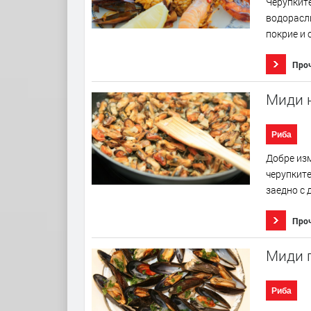
Черупките
водорасли
покрие и 
Про
Миди 
Риба
Добре изм
черупките
заедно с 
Про
Миди 
Риба