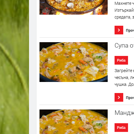
Махнете ч
Изтъркайт
средата, 
Про
Супа о
Риба
Загрейте 
чесъна, л
чушка. До
Про
Мандж
Риба