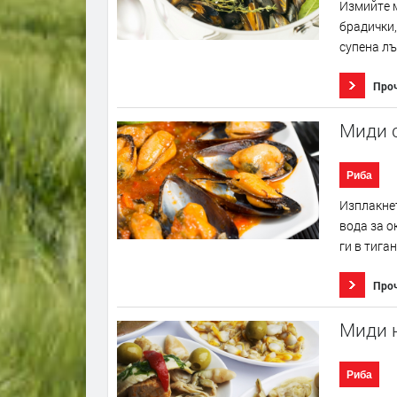
Измийте м
брадички,
супена лъ
Про
Миди с
Риба
Изплакнет
вода за о
ги в тиган
Про
Миди н
Риба