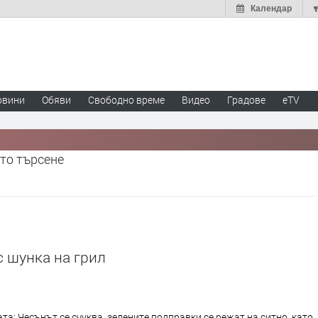
Календар
овини
Обяви
Свободно време
Видео
Градове
eTV
то търсене
 шунка на грил
та: Чесънът се счуква, зелените подправки се режат на ситно, като