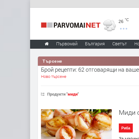
°C
26
Първомай
България
Светът
Н
Търсене
Брой рецепти: 62 отговарящи на ваше
Ново търсене
Продукти "
миди
"
Миди с
Риба
За марина