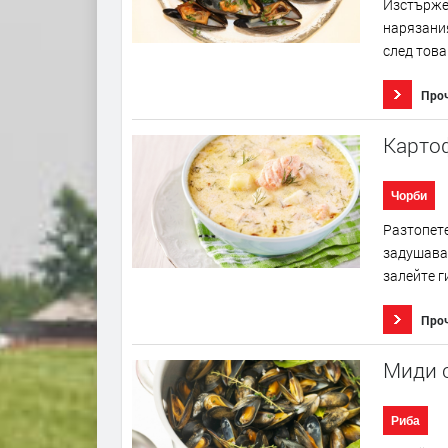
Изстържет
нарязания
след това
Про
Картоф
Чорби
Разтопете
задушавай
залейте ги
Про
Миди 
Риба