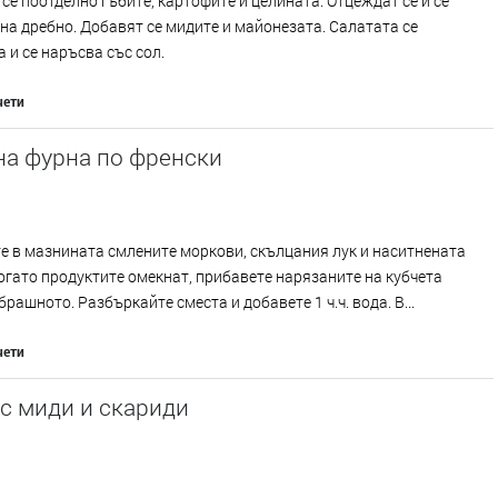
се поотделно гъбите, картофите и целината. Отцеждат се и се
на дребно. Добавят се мидите и майонезата. Салатата се
 и се наръсва със сол.
чети
на фурна по френски
 в мазнината смлените моркови, скълцания лук и наситнената
огато продуктите омекнат, прибавете нарязаните на кубчета
брашното. Разбъркайте сместа и добавете 1 ч.ч. вода. В...
чети
с миди и скариди