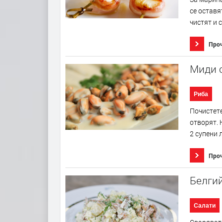
се оставя
чистят и с
Про
Миди с
Риба
Почистете
отворят. 
2 супени 
Про
Белгий
Салати