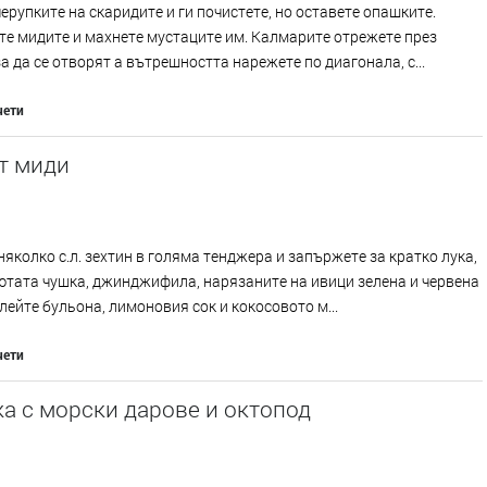
ерупките на скаридите и ги почистете, но оставете опашките.
е мидите и махнете мустаците им. Калмарите отрежете през
за да се отворят а вътрешността нарежете по диагонала, с...
чети
т миди
няколко с.л. зехтин в голяма тенджера и запържете за кратко лука,
ютата чушка, джинджифила, нарязаните на ивици зелена и червена
лейте бульона, лимоновия сок и кокосовото м...
чети
а с морски дарове и октопод