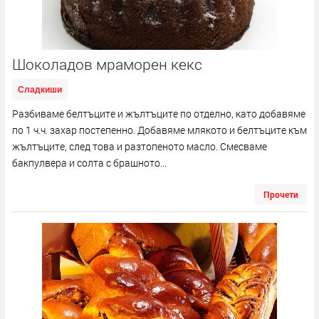
Шоколадов мраморен кекс
Сладкиши
Разбиваме белтъците и жълтъците по отделно, като добавяме
по 1 ч.ч. захар постепенно. Добавяме млякото и белтъците към
жълтъците, след това и разтопеното масло. Смесваме
бакпулвера и солта с брашното...
Прочети