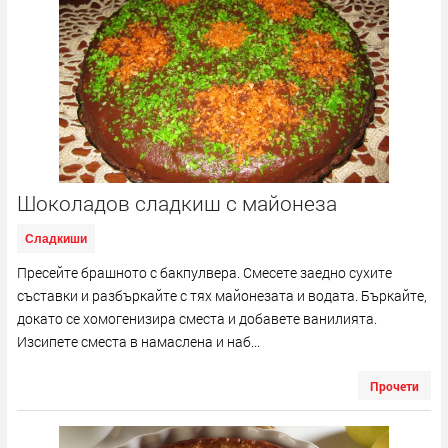
Шоколадов сладкиш с майонеза
Сладкиши
Пресейте брашното с бакпулвера. Смесете заедно сухите
съставки и разбъркайте с тях майонезата и водата. Бъркайте,
докато се хомогенизира сместа и добавете ванилията.
Изсипете сместа в намаслена и наб...
Прочети