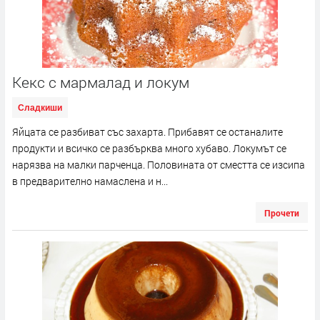
Кекс с мармалад и локум
Сладкиши
Яйцата се разбиват със захарта. Прибавят се останалите
продукти и всичко се разбърква много хубаво. Локумът се
нарязва на малки парченца. Половината от сместта се изсипа
в предварително намаслена и н...
Прочети