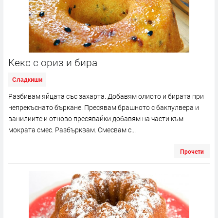
Кекс с ориз и бира
Сладкиши
Разбивам яйцата със захарта. Добавям олиото и бирата при
непрекъснато бъркане. Пресявам брашното с бакпулвера и
ванилиите и отново пресявайки добавям на части към
мократа смес. Разбърквам. Смесвам с...
Прочети