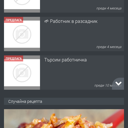
преди 4 месеца
ПРЕДЛАГА
Търсим работничка
преди 10 месеца
ПРЕДЛАГА
Продава употребявани чисти и
запазени матраци за спални.
преди 1 година
ПРЕДЛАГА
Работа за общи работници
Случайна рецепта
преди 1 година