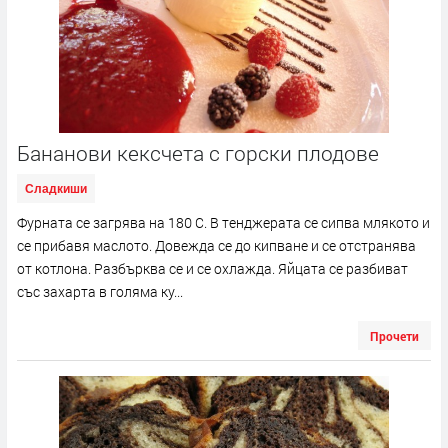
Бананови кексчета с горски плодове
Сладкиши
Фурната се загрява на 180 С. В тенджерата се сипва млякото и
се прибавя маслото. Довежда се до кипване и се отстранява
от котлона. Разбърква се и се охлажда. Яйцата се разбиват
със захарта в голяма ку...
Прочети