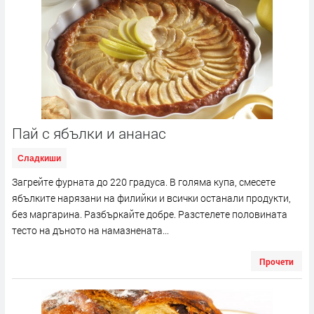
Пай с ябълки и ананас
Сладкиши
Загрейте фурната до 220 градуса. В голяма купа, смесете
ябълките нарязани на филийки и всички останали продукти,
без маргарина. Разбъркайте добре. Разстелете половината
тесто на дъното на намазнената...
Прочети