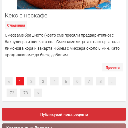
Кекс с нескафе
Сладкиши
Смесваме брашното (което сме пресяли предварително) с
бакпулвера и щипката сол. Смесваме яйцата с настърганала
лимонова кора и захарта и бием с миксера около 5 мин. Като
продължаваме да бием, добавям...
Прочети
«
1
2
3
4
5
6
7
8
...
72
73
»
Публикувай нова рецепта
Категории в Десерти