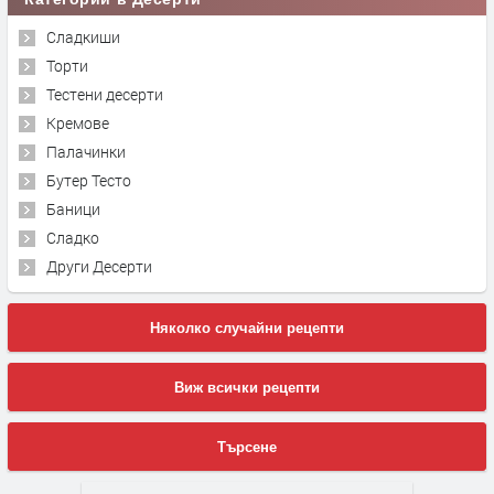
Сладкиши
Торти
Тестени десерти
Кремове
Палачинки
Бутер Тесто
Баници
Сладко
Други Десерти
Няколко случайни рецепти
Виж всички рецепти
Търсене