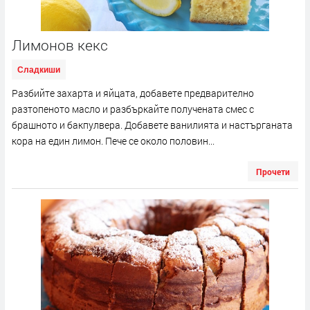
Лимонов кекс
Сладкиши
Разбийте захарта и яйцата, добавете предварително
разтопеното масло и разбъркайте получената смес с
брашното и бакпулвера. Добавете ванилията и настърганата
кора на един лимон. Пече се около половин...
Прочети