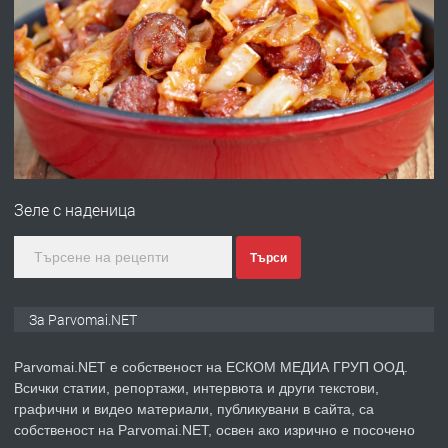
ПРЕДЛАГА
Първи поход "По стъпките на Ангел
Войвода"
преди 1 година
ПРЕДЛАГА
Монтажник на малки детайли за
медицинската индустрия
Зеле с наденица
преди 1 година
Търси
ПРЕДЛАГА
Уроци по Математика
За Parvomai.NET
Parvomai.NET е собственост на ЕСКОМ МЕДИА ГРУП ООД.
Всички статии, репортажи, интервюта и други текстови,
преди 1 година
графични и видео материали, публикувани в сайта, са
собственост на Parvomai.NET, освен ако изрично е посочено
ПРЕДЛАГА
Продавам апартамент - гр.