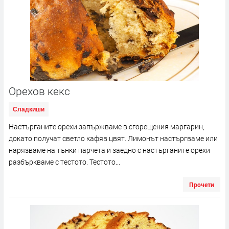
Орехов кекс
Сладкиши
Настърганите орехи запържваме в сгорещения маргарин,
докато получат светло кафяв цвят. Лимонът настъргваме или
нарязваме на тънки парчета и заедно с настърганите орехи
разбъркваме с тестото. Тестото...
Прочети