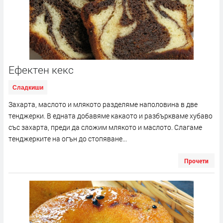
Ефектен кекс
Сладкиши
Захарта, маслото и млякото разделяме наполовина в две
тенджерки. В едната добавяме какаото и разбъркваме хубаво
със захарта, преди да сложим млякото и маслото. Слагаме
тенджерките на огън до стопяване...
Прочети