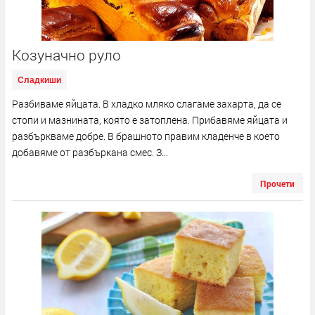
Козуначно руло
Сладкиши
Разбиваме яйцата. В хладко мляко слагаме захарта, да се
стопи и мазнината, която е затоплена. Прибавяме яйцата и
разбъркваме добре. В брашното правим кладенче в което
добавяме от разбъркана смес. З...
Прочети