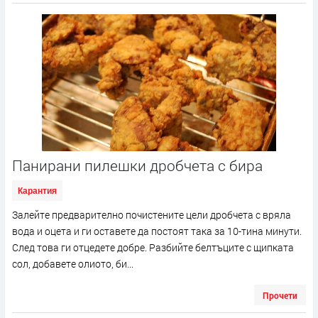
Панирани пилешки дробчета с бира
Карантия
Залейте предварително почистените цели дробчета с вряла
вода и оцета и ги оставете да постоят така за 10-тина минути.
След това ги отцедете добре. Разбийте белтъците с щипката
сол, добавете олиото, би...
Прочети