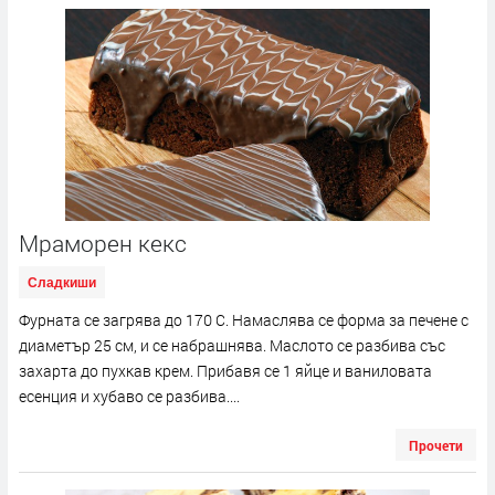
Мраморен кекс
Сладкиши
Фурната се загрява до 170 С. Намаслява се форма за печене с
диаметър 25 см, и се набрашнява. Маслото се разбива със
захарта до пухкав крем. Прибавя се 1 яйце и ваниловата
есенция и хубаво се разбива....
Прочети