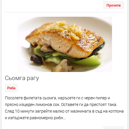
Прочети
Сьомга рагу
Риба
Посолете филетата сьомга, наръсете ги с черен пипер и
прясно изцеден лимонов сок. Оставете ги да престоят така.
След 10 минути загрейте малко от мазнината в съд на котлона
и изпържете равномерно рибн...