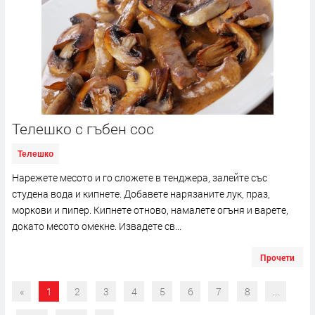
Телешко с гъбен сос
Телешко
Нарежете месото и го сложете в тенджера, залейте със
студена вода и кипнете. Добавете нарязаните лук, праз,
моркови и пипер. Кипнете отново, намалете огъня и варете,
докато месото омекне. Извадете св...
Прочети
«
1
2
3
4
5
6
7
8
...