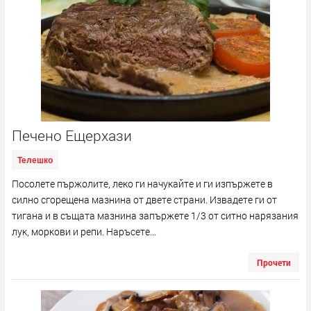
Печено Ещерхази
Телешко
Посолете пържолите, леко ги начукайте и ги изпържете в
силно сгорещена мазнина от двете страни. Извадете ги от
тигана и в същата мазнина запържете 1/3 от ситно нарязания
лук, моркови и репи. Наръсете...
Прочети