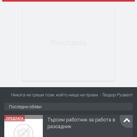
Никога не греши този, който нищо не прави. - Теодор Рузвелт
ПРЕДЛАГА
Търсим работник за работа в
разсадник
Последни обяви
преди 4 месеца