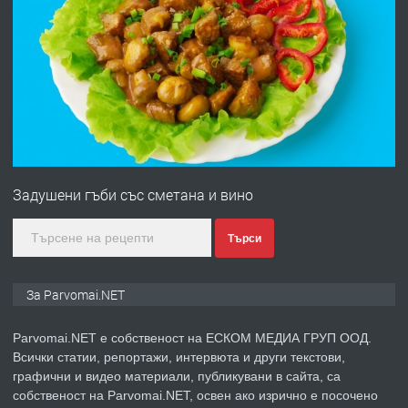
преди 1 година
ПРЕДЛАГА
Първи поход "По стъпките на Ангел
Войвода"
преди 1 година
Задушени гъби със сметана и вино
ПРЕДЛАГА
Монтажник на малки детайли за
медицинската индустрия
Търси
За Parvomai.NET
преди 1 година
Parvomai.NET е собственост на ЕСКОМ МЕДИА ГРУП ООД.
ПРЕДЛАГА
Уроци по Математика
Всички статии, репортажи, интервюта и други текстови,
графични и видео материали, публикувани в сайта, са
собственост на Parvomai.NET, освен ако изрично е посочено