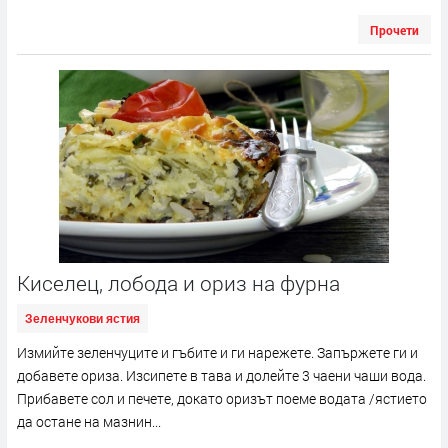
Прочети
Киселец, лобода и ориз на фурна
Зеленчукови ястия
Измийте зеленчуците и гъбите и ги нарежете. Запържете ги и
добавете ориза. Изсипете в тава и долейте 3 чаени чаши вода.
Прибавете сол и печете, докато оризът поеме водата /ястието
да остане на мазнин...