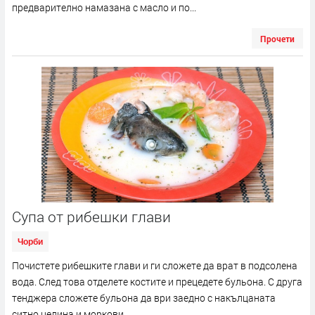
предварително намазана с масло и по...
Прочети
Супа от рибешки глави
Чорби
Почистете рибешките глави и ги сложете да врат в подсолена
вода. След това отделете костите и прецедете бульона. С друга
тенджера сложете бульона да ври заедно с накълцаната
ситно целина и моркови....