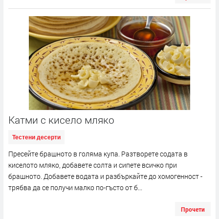
Катми с кисело мляко
Тестени десерти
Пресейте брашното в голяма купа. Разтворете содата в
киселото мляко, добавете солта и сипете всичко при
брашното. Добавете водата и разбъркайте до хомогенност -
трябва да се получи малко по-гъсто от б...
Прочети