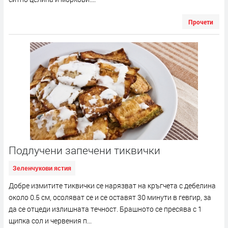
Прочети
Подлучени запечени тиквички
Зеленчукови ястия
Добре измитите тиквички се нарязват на кръгчета с дебелина
около 0.5 см, осоляват се и се оставят 30 минути в гевгир, за
да се отцеди излишната течност. Брашното се пресява с 1
щипка сол и червения п...