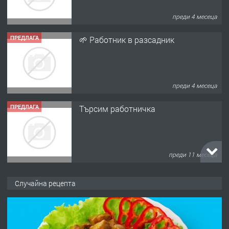
ПРЕДЛАГА
🌱 Работник в разсадник
преди 4 месеца
ПРЕДЛАГА
Търсим работничка
преди 11 месеца
ПРЕДЛАГА
Продава употребявани чисти и
запазени матраци за спални.
Случайна рецепта
преди 1 година
ПРЕДЛАГА
Работа за общи работници