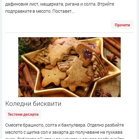
дафиновия лист, мащерката, ригана и солта. Втрийте
подправките в месото. Поставет...
Прочети
Коледни бисквити
Тестени десерти
Смесете брашното, солта и бакпулвера. Отделно разбийте
маслото с щипка сол и захарта до получаване на пухкава