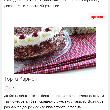
смес. Добавете яйцето и ванилията и отново разбъркайте,
докато тестото поеме яйцето. Пос...
Прочети
Торта Кармен
Торти
За блата яйцата се разбиват със захарта до побеляване. Към
тази смес се прибавя брашното, смесено с какаото. Всичко се
разбърква добре и се изсипва в тортена форма,