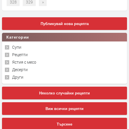
328
329
»
Публикувай нова рецепта
Категории
Супи
Рецепти
Ястия с месо
Десерти
Други
Няколко случайни рецепти
Виж всички рецепти
Търсене