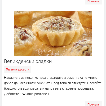
Прочети
Великденски сладки
Тестени десерти
Накиснете за няколко часа стафидите в рома, така че много
добре да набъбнат и омекнат. След това ги отцедете. Пресейте
брашното върху масата и направете кладенче посредата.
Добавете 3/4 чаша разтопен...
Прочети