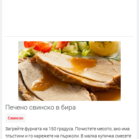
Печено свинско в бира
Свинско
Загрейте фурната на 150 градуса. Почистете месото, ако има
тлъстини и го нарежете на пържоли. В малка купичка смесете