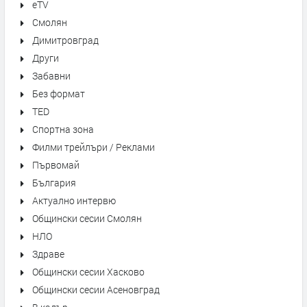
eTV
Смолян
Димитровград
Други
Забавни
Без формат
TED
Спортна зона
Филми трейлъри / Реклами
Първомай
България
Актуално интервю
Общински сесии Смолян
НЛО
Здраве
Общински сесии Хасково
Общински сесии Асеновград