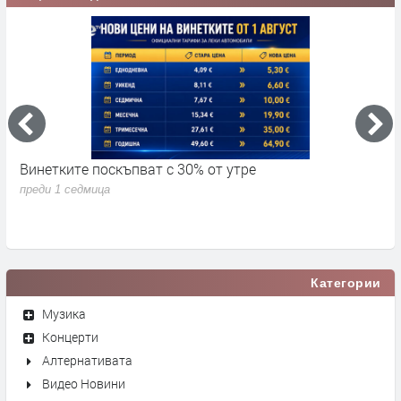
Винетките поскъпват с 30% от утре
3
д
преди 1 седмица
п
Категории
Музика
Концерти
Алтернативата
Видео Новини