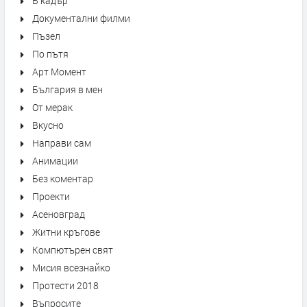
В кадър
Документални филми
Пъзел
По пътя
Арт Момент
България в мен
От мерак
Вкусно
Направи сам
Анимации
Без коментар
Проекти
Асеновград
Житни кръгове
Компютърен свят
Мисия всезнайко
Протести 2018
Въпросите