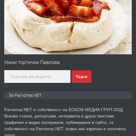
ПРЕДЛАГА
Работа за общи работници
преди 1 година
ПРЕДЛАГА
Първи поход "По стъпките на Ангел
Войвода"
Мини тортички Павлова
Търси
преди 1 година
ПРЕДЛАГА
Монтажник на малки детайли за
За Parvomai.NET
медицинската индустрия
Parvomai.NET е собственост на ЕСКОМ МЕДИА ГРУП ООД.
Всички статии, репортажи, интервюта и други текстови,
преди 1 година
графични и видео материали, публикувани в сайта, са
собственост на Parvomai.NET, освен ако изрично е посочено
ПРЕДЛАГА
Уроци по Математика
друго.