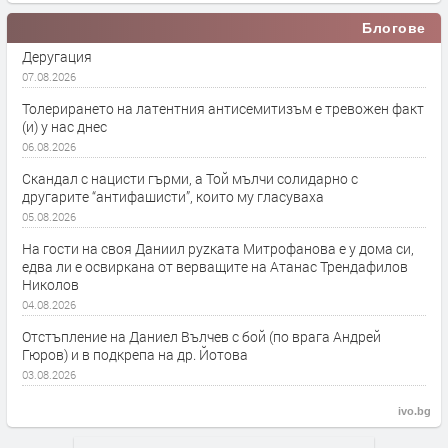
Блогове
Деругация
07.08.2026
Толерирането на латентния антисемитизъм е тревожен факт
(и) у нас днес
06.08.2026
Скандал с нацисти гърми, а Той мълчи солидарно с
другарите “антифашисти”, които му гласуваха
05.08.2026
На гости на своя Даниил руzката Митрофанова е у дома си,
едва ли е освиркана от верващите на Атанас Трендафилов
Николов
04.08.2026
Отстъпление на Даниел Вълчев с бой (по врага Андрей
Гюров) и в подкрепа на др. Йотова
03.08.2026
ivo.bg