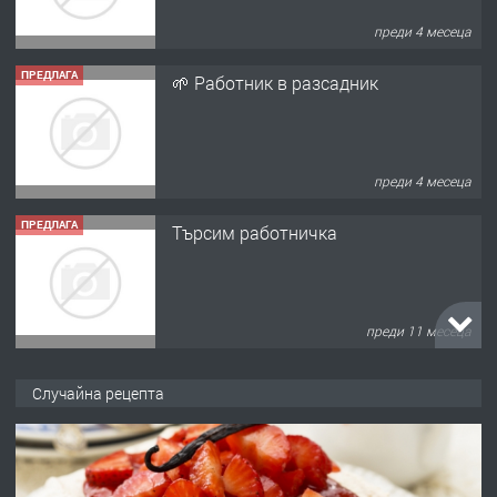
преди 4 месеца
ПРЕДЛАГА
🌱 Работник в разсадник
преди 4 месеца
ПРЕДЛАГА
Търсим работничка
преди 11 месеца
ПРЕДЛАГА
Продава употребявани чисти и
Случайна рецепта
запазени матраци за спални.
преди 1 година