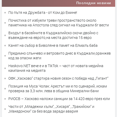
Последни новини
По пътя на Дружбата - от Ком до Емине!
Почистиха от избуели треви пространството около
паметника на Апостола след сигнал на Кърджали бг вести
Входът в басейните в Кърджалийско скочи двойно с
въвеждане на еврото,на места достигна 15 евро
Канят на събор в Биволяне в памет на Елмалъ баба
Предимно слънчево и ветровито днес в Кърджали,оранжев
код за опасни жеги
Haskovo.NET вече е и в TikTok – част от новата медийна
кампания на медията
ОФК „Хасково“ стартира новия сезон с победа над „Гигант“
Позиция на Муса Чолак: Арестът ми е по сценарий, искам
проверка за 3,3 млн. лева в община Минерални бани
РИОСВ – Хасково наложи санкции за 14 420 евро през юли
Части от „Младежки хълм“, „Хисаря“, „Тракийски“ и
„Македонски“ са без вода заради авария