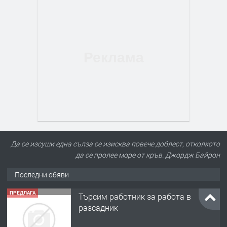
Да се изсуши една сълза се изисква повече доблест, отколкото
да се пролее море от кръв. Джордж Байрон
Последни обяви
ПРЕДЛАГА
Търсим работник за работа в
разсадник