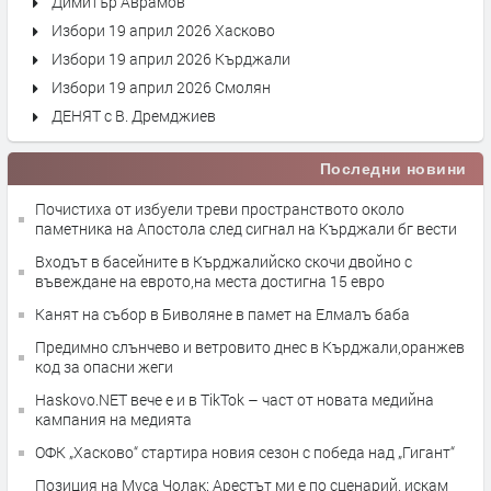
Димитър Аврамов
Избори 19 април 2026 Хасково
Избори 19 април 2026 Кърджали
Избори 19 април 2026 Смолян
ДЕНЯТ с В. Дремджиев
Последни новини
Почистиха от избуели треви пространството около
паметника на Апостола след сигнал на Кърджали бг вести
Входът в басейните в Кърджалийско скочи двойно с
въвеждане на еврото,на места достигна 15 евро
Канят на събор в Биволяне в памет на Елмалъ баба
Предимно слънчево и ветровито днес в Кърджали,оранжев
код за опасни жеги
Haskovo.NET вече е и в TikTok – част от новата медийна
кампания на медията
ОФК „Хасково“ стартира новия сезон с победа над „Гигант“
Позиция на Муса Чолак: Арестът ми е по сценарий, искам