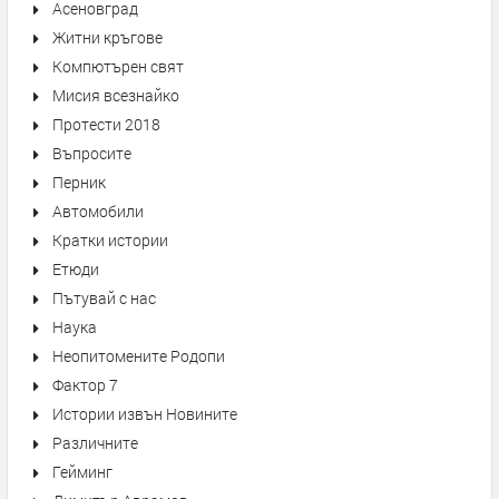
Асеновград
Житни кръгове
Компютърен свят
Мисия всезнайко
Протести 2018
Въпросите
Перник
Автомобили
Кратки истории
Етюди
Пътувай с нас
Наука
Неопитомените Родопи
Фактор 7
Истории извън Новините
Различните
Гейминг