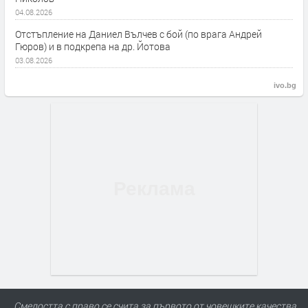
04.08.2026
Отстъпление на Даниел Вълчев с бой (по врага Андрей
Гюров) и в подкрепа на др. Йотова
03.08.2026
ivo.bg
Смелостта с право се счита за първото от човешките качества,