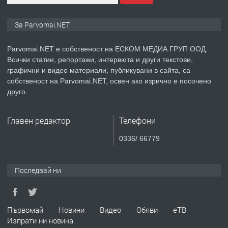
ПРЕДЛАГА
Монтажник на малки детайли за
За Parvomai.NET
медицинската индустрия
Parvomai.NET е собственост на ЕСКОМ МЕДИА ГРУП ООД.
Всички статии, репортажи, интервюта и други текстови,
преди 1 година
графични и видео материали, публикувани в сайта, са
собственост на Parvomai.NET, освен ако изрично е посочено
ПРЕДЛАГА
Уроци по Математика
друго.
Главен редактор
Телефони
преди 1 година
0336/ 66779
ПРЕДЛАГА
Продавам апартамент - гр.
Първомай
Последвай ни
преди 1 година
Първомай
Новини
Видео
Обяви
еТВ
Изпрати ни новина
ТЪРСИ
Търсим работник