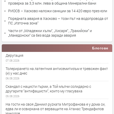
проверка за 3,3 млн. лева в община Минерални бани
РИОСВ – Хасково наложи санкции за 14 420 евро през юли
Поредната авария в Хасково – този път на водопровода от
ПС „Източна зона“
Части от „Младежки хълм“, „Хисаря“, „Тракийски“ и
„Македонски“ са без вода заради авария
Блогове
Деругация
07.08.2026
Толерирането на латентния антисемитизъм е тревожен факт
(и) у нас днес
06.08.2026
Скандал с нацисти гърми, а Той мълчи солидарно с
другарите “антифашисти”, които му гласуваха
05.08.2026
На гости на своя Даниил руzката Митрофанова е у дома си,
едва ли е освиркана от верващите на Атанас Трендафилов
Николов