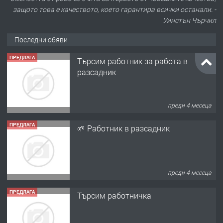
защото това е качеството, което гарантира всички останали. -
Уинстън Чърчил
Последни обяви
ПРЕДЛАГА
Търсим работник за работа в
разсадник
преди 4 месеца
ПРЕДЛАГА
🌱 Работник в разсадник
преди 4 месеца
ПРЕДЛАГА
Търсим работничка