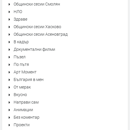
Общински сесии Смолян
НЛО
Здраве
Общински сесии Хасково
Общински сесии Асеновград
В кадър
Документални филми
Пъзел
По пътя
Арт Момент
България в мен
От мерак
Вкусно
Направи сам
Анимации
Без коментар
Проекти