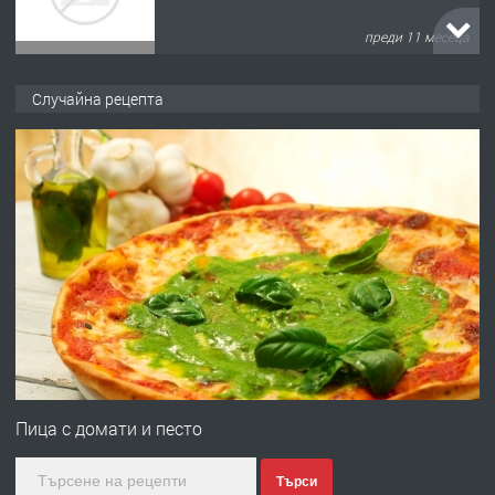
преди 11 месеца
ПРЕДЛАГА
Продава употребявани чисти и
Случайна рецепта
запазени матраци за спални.
преди 1 година
ПРЕДЛАГА
Работа за общи работници
преди 1 година
ПРЕДЛАГА
Първи поход "По стъпките на Ангел
Войвода"
Пица с домати и песто
Търси
преди 1 година