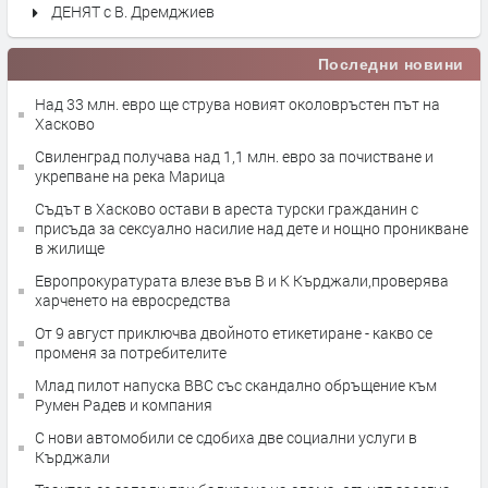
ДЕНЯТ с В. Дремджиев
Последни новини
Над 33 млн. евро ще струва новият околовръстен път на
Хасково
Свиленград получава над 1,1 млн. евро за почистване и
укрепване на река Марица
Съдът в Хасково остави в ареста турски гражданин с
присъда за сексуално насилие над дете и нощно проникване
в жилище
Европрокуратурата влезе във В и К Кърджали,проверява
харченето на евросредства
От 9 август приключва двойното етикетиране - какво се
променя за потребителите
Млад пилот напуска ВВС със скандално обръщение към
Румен Радев и компания
С нови автомобили се сдобиха две социални услуги в
Кърджали