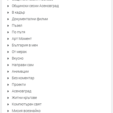
Общински сесии Асеновград
В кадър
Документални филми
Пъзел
По пътя
Арт Момент
България в мен
От мерак
Вкусно
Направи сам
Анимации
Без коментар
Проекти
Асеновград
Житни кръгове
Компютърен свят
Мисия всезнайко