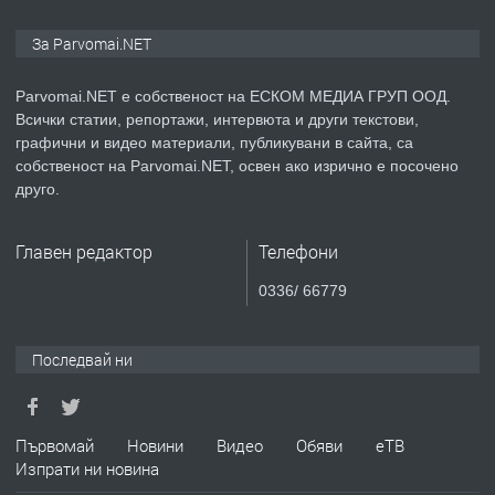
ПРЕДЛАГА
Монтажник на малки детайли за
За Parvomai.NET
медицинската индустрия
Parvomai.NET е собственост на ЕСКОМ МЕДИА ГРУП ООД.
Всички статии, репортажи, интервюта и други текстови,
преди 1 година
графични и видео материали, публикувани в сайта, са
собственост на Parvomai.NET, освен ако изрично е посочено
ПРЕДЛАГА
Уроци по Математика
друго.
Главен редактор
Телефони
преди 1 година
0336/ 66779
ПРЕДЛАГА
Продавам апартамент - гр.
Първомай
Последвай ни
преди 1 година
Първомай
Новини
Видео
Обяви
еТВ
Изпрати ни новина
ТЪРСИ
Търсим работник