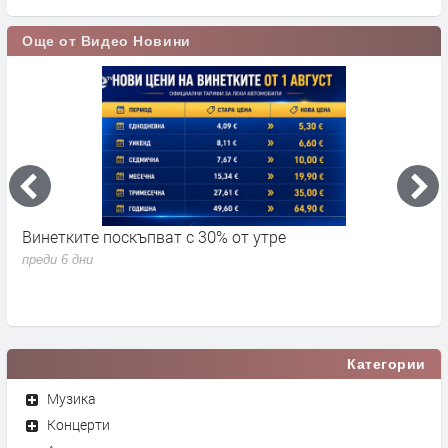
Още от Видео Новини
Винетките поскъпват с 30% от утре
3
д
преди 6 дни
п
Категории
Музика
Концерти