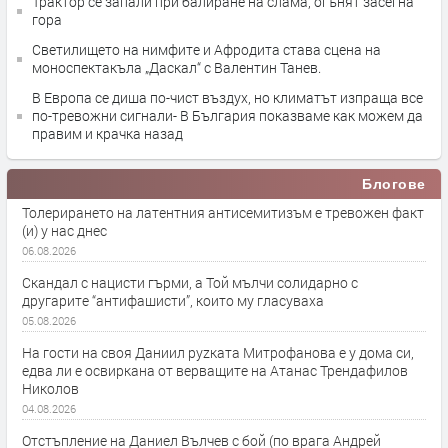
Трактор се запали при балиране на слама, огънят засегна
гора
Светилището на нимфите и Афродита става сцена на
моноспектакъла „Даскал“ с Валентин Танев.
В Европа се диша по-чист въздух, но климатът изпраща все
по-тревожни сигнали- В България показваме как можем да
правим и крачка назад
Блогове
Толерирането на латентния антисемитизъм е тревожен факт
(и) у нас днес
06.08.2026
Скандал с нацисти гърми, а Той мълчи солидарно с
другарите “антифашисти”, които му гласуваха
05.08.2026
На гости на своя Даниил руzката Митрофанова е у дома си,
едва ли е освиркана от верващите на Атанас Трендафилов
Николов
04.08.2026
Отстъпление на Даниел Вълчев с бой (по врага Андрей