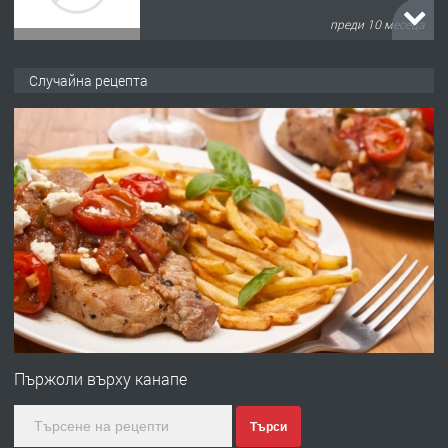
преди 10 месеца
ПРЕДЛАГА
Продава употребявани чисти и
Случайна рецепта
запазени матраци за спални.
преди 1 година
ПРЕДЛАГА
Работа за общи работници
преди 1 година
ПРЕДЛАГА
Първи поход "По стъпките на Ангел
Войвода"
Пържоли върху канапе
Търси
преди 1 година