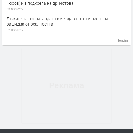
Гюров) и в подкрепа на др. Йотова
03.08.2026
Лъжите на пропагандата им издават отчаянието на
рашиzма от реалността
02.08.2026
ivo.bg