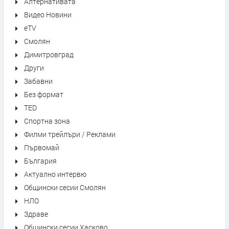
Алтернативата
Видео Новини
eTV
Смолян
Димитровград
Други
Забавни
Без формат
TED
Спортна зона
Филми трейлъри / Реклами
Първомай
България
Актуално интервю
Общински сесии Смолян
НЛО
Здраве
Общински сесии Хасково