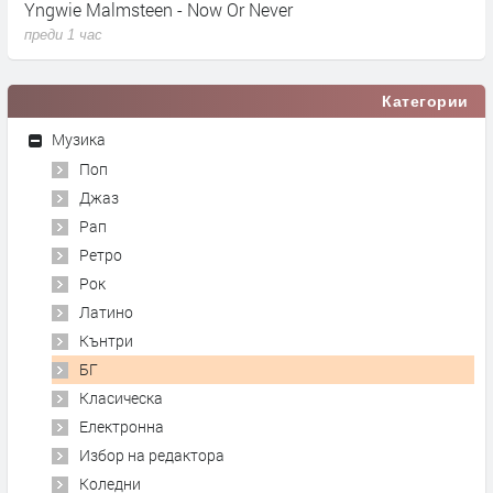
Yngwie Malmsteen - Now Or Never
S
преди 1 час
п
Категории
Музика
Поп
Джаз
Рап
Ретро
Рок
Латино
Кънтри
БГ
Класическа
Електронна
Избор на редактора
Коледни