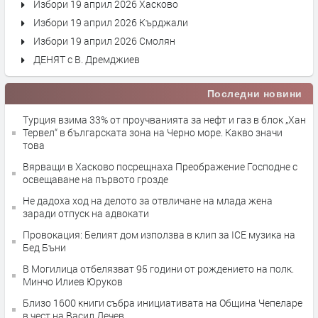
Избори 19 април 2026 Хасково
Избори 19 април 2026 Кърджали
Избори 19 април 2026 Смолян
ДЕНЯТ с В. Дремджиев
Последни новини
Турция взима 33% от проучванията за нефт и газ в блок „Хан
Тервел“ в българската зона на Черно море. Какво значи
това
Вярващи в Хасково посрещнаха Преображение Господне с
освещаване на първото грозде
Не дадоха ход на делото за отвличане на млада жена
заради отпуск на адвокати
Провокация: Белият дом използва в клип за ICE музика на
Бед Бъни
В Могилица отбелязват 95 години от рождението на полк.
Минчо Илиев Юруков
Близо 1600 книги събра инициативата на Община Чепеларе
в чест на Васил Дечев