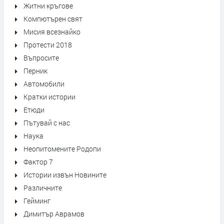
Житни кръгове
Компютърен свят
Мисия всезнайко
Протести 2018
Въпросите
Перник
Автомобили
Кратки истории
Етюди
Пътувай с нас
Наука
Неопитомените Родопи
Фактор 7
Истории извън Новините
Различните
Гейминг
Димитър Аврамов