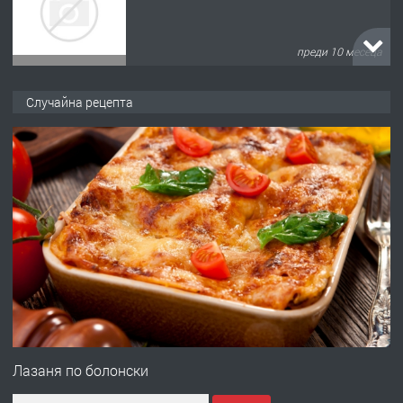
преди 10 месеца
ПРЕДЛАГА
Продава употребявани чисти и
Случайна рецепта
запазени матраци за спални.
преди 1 година
ПРЕДЛАГА
Работа за общи работници
преди 1 година
ПРЕДЛАГА
Първи поход "По стъпките на Ангел
Войвода"
Лазаня по болонски