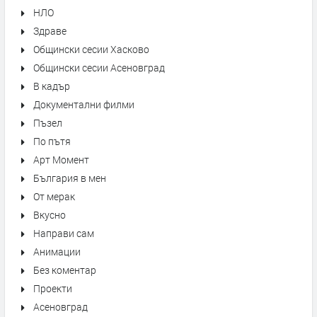
НЛО
Здраве
Общински сесии Хасково
Общински сесии Асеновград
В кадър
Документални филми
Пъзел
По пътя
Арт Момент
България в мен
От мерак
Вкусно
Направи сам
Анимации
Без коментар
Проекти
Асеновград