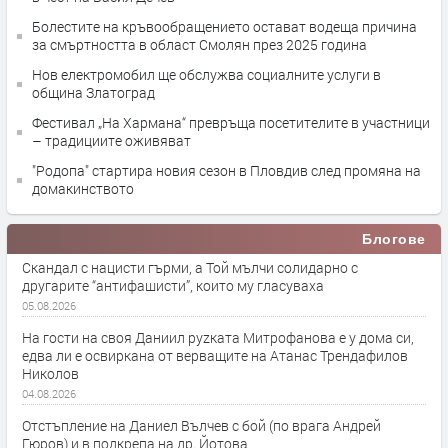
Болестите на кръвообращението остават водеща причина
за смъртността в област Смолян през 2025 година
Нов електромобил ще обслужва социалните услуги в
община Златоград
Фестивал „На Хармана“ превръща посетителите в участници
– традициите оживяват
"Родопа" стартира новия сезон в Пловдив след промяна на
домакинството
Блогове
Скандал с нацисти гърми, а Той мълчи солидарно с
другарите “антифашисти”, които му гласуваха
05.08.2026
На гости на своя Даниил руzката Митрофанова е у дома си,
едва ли е освиркана от верващите на Атанас Трендафилов
Николов
04.08.2026
Отстъпление на Даниел Вълчев с бой (по врага Андрей
Гюров) и в подкрепа на др. Йотова