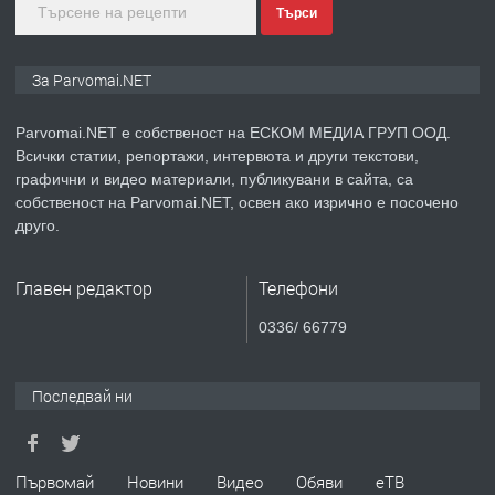
Търси
преди 1 година
ПРЕДЛАГА
Монтажник на малки детайли за
За Parvomai.NET
медицинската индустрия
Parvomai.NET е собственост на ЕСКОМ МЕДИА ГРУП ООД.
Всички статии, репортажи, интервюта и други текстови,
преди 1 година
графични и видео материали, публикувани в сайта, са
собственост на Parvomai.NET, освен ако изрично е посочено
ПРЕДЛАГА
Уроци по Математика
друго.
Главен редактор
Телефони
преди 1 година
0336/ 66779
ПРЕДЛАГА
Продавам апартамент - гр.
Първомай
Последвай ни
преди 1 година
Първомай
Новини
Видео
Обяви
еТВ