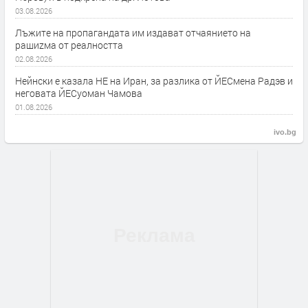
03.08.2026
Лъжите на пропагандата им издават отчаянието на
рашиzма от реалността
02.08.2026
Нейнски е казала НЕ на Иран, за разлика от ЙЕСмена Радэв и
неговата ЙЕСуоман Чамова
01.08.2026
ivo.bg