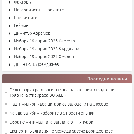
Фактор 7
Истории извън Новините
Различните
Гейминг
Димитър Аврамов
Избори 19 април 2026 Хасково
Избори 19 април 2026 Кърджали
Избори 19 април 2026 Смолян
ДЕНЯТ с В. Дремджиев
Последни новини
Силен взрив разтърси района на военния завод край
Трявна, активираха BG-ALERT
Над 1 милион къса цигари са заловени на „Лесово“
Как да загубим изборите в 5 прости стъпки
Обрат с минималната заплата от 1 януари
Експерти: България не може да засече дори дронове,