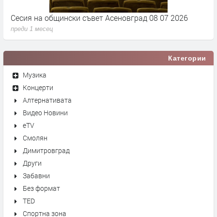
Сесия на общински съвет Асеновград 08 07 2026
С
преди 1 месец
п
Категории
Музика
Концерти
Алтернативата
Видео Новини
eTV
Смолян
Димитровград
Други
Забавни
Без формат
TED
Спортна зона