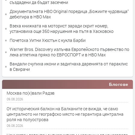
създадени да бъдат засечени
Документалната HBO Original поредица „Божиите чудовища“
дебютира в HBO Max
Взеха книжката на моторист заради скрит номер,
установиха още 350 нарушения на пътя в Хасковско
Почетоха Уитни Хюстън с кукла Барби
Warner Bros. Discovery излъчва Европейското първенство по
лека атлетика пряко по ЕВРОСПОРТ и в НВО Мах
Вандали счупиха икони и задигнаха даренията от параклис
в Свирачи
Блогове
Москва по(х)вали Радэв
09.08.2026
От историческия балкон на Балканите се вижда, че само
централното ни географско място не гарантира централна
роля на полуострова
09.08.2026