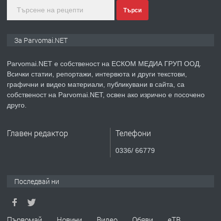
Търси
преди 1 година
ПРЕДЛАГА
Монтажник на малки детайли за
За Parvomai.NET
медицинската индустрия
Parvomai.NET е собственост на ЕСКОМ МЕДИА ГРУП ООД.
Всички статии, репортажи, интервюта и други текстови,
преди 1 година
графични и видео материали, публикувани в сайта, са
собственост на Parvomai.NET, освен ако изрично е посочено
ПРЕДЛАГА
Уроци по Математика
друго.
Главен редактор
Телефони
преди 1 година
0336/ 66779
ПРЕДЛАГА
Продавам апартамент - гр.
Първомай
Последвай ни
преди 1 година
Първомай
Новини
Видео
Обяви
еТВ