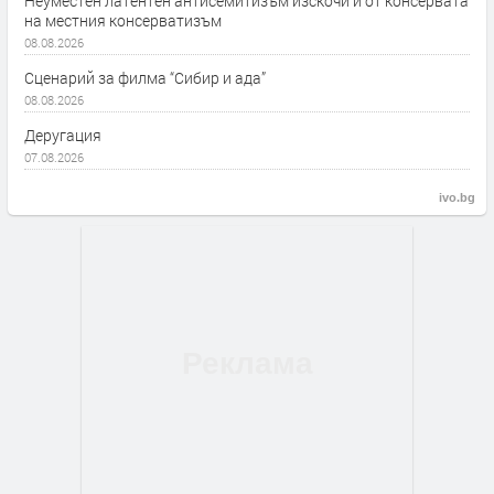
Неуместен латентен антисемитизъм изскочи и от консервата
на местния консерватизъм
08.08.2026
Сценарий за филма “Сибир и ада”
08.08.2026
Деругация
07.08.2026
ivo.bg