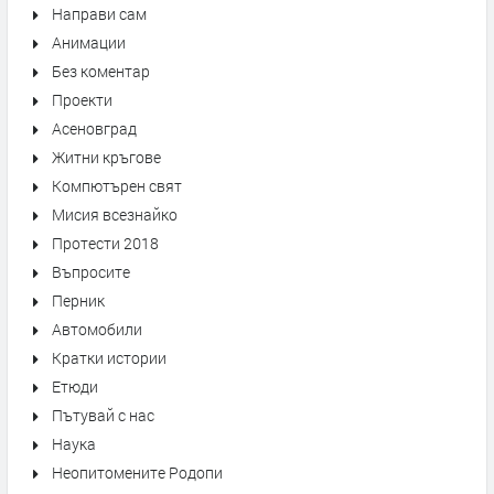
Направи сам
Анимации
Без коментар
Проекти
Асеновград
Житни кръгове
Компютърен свят
Мисия всезнайко
Протести 2018
Въпросите
Перник
Автомобили
Кратки истории
Етюди
Пътувай с нас
Наука
Неопитомените Родопи