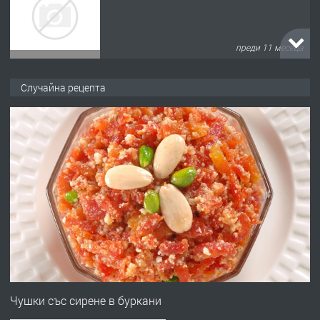
преди 11 месеца
ПРЕДЛАГА
Продава употребявани чисти и
Случайна рецепта
запазени матраци за спални.
преди 1 година
ПРЕДЛАГА
Работа за общи работници
преди 1 година
ПРЕДЛАГА
Първи поход "По стъпките на Ангел
Войвода"
Чушки със сирене в буркани