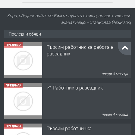
Хора, обединявайте се! Вижте: нулата е нищо, но две нули вече
значат нещо. - Станислав Йежи Лец
Последни обяви
ПРЕДЛАГА
Търсим работник за работа в
разсадник
преди 4 месеца
ПРЕДЛАГА
🌱 Работник в разсадник
преди 4 месеца
ПРЕДЛАГА
Търсим работничка