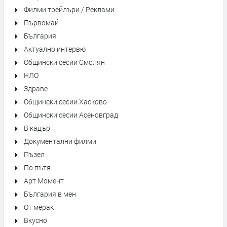
Филми трейлъри / Реклами
Първомай
България
Актуално интервю
Общински сесии Смолян
НЛО
Здраве
Общински сесии Хасково
Общински сесии Асеновград
В кадър
Документални филми
Пъзел
По пътя
Арт Момент
България в мен
От мерак
Вкусно