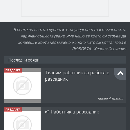
В света на злото, глупостите, неувереността и съмненията,
наричан съществуване, има нещо за което си струва да
живееш, и което несъмнено е силно като смъртта: това е
ЛЮБОВТА.- Хенрик Сенкевич
Последни обяви
ПРЕДЛАГА
Търсим работник за работа в
разсадник
преди 4 месеца
ПРЕДЛАГА
🌱 Работник в разсадник