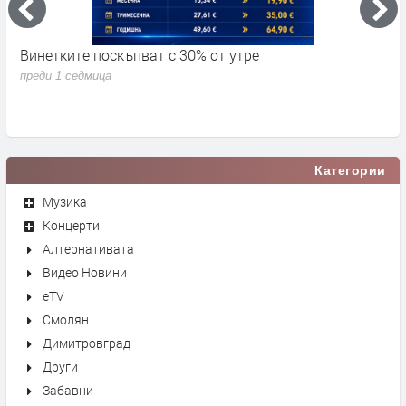
Винетките поскъпват с 30% от утре
3
д
преди 1 седмица
п
Категории
Музика
Концерти
Алтернативата
Видео Новини
eTV
Смолян
Димитровград
Други
Забавни