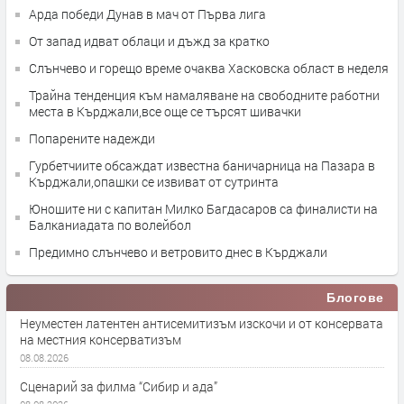
Арда победи Дунав в мач от Първа лига
От запад идват облаци и дъжд за кратко
Слънчево и горещо време очаква Хасковска област в неделя
Трайна тенденция към намаляване на свободните работни
места в Кърджали,все още се търсят шивачки
Попарените надежди
Гурбетчиите обсаждат известна баничарница на Пазара в
Кърджали,опашки се извиват от сутринта
Юношите ни с капитан Милко Багдасаров са финалисти на
Балканиадата по волейбол
Предимно слънчево и ветровито днес в Кърджали
Блогове
Неуместен латентен антисемитизъм изскочи и от консервата
на местния консерватизъм
08.08.2026
Сценарий за филма “Сибир и ада”