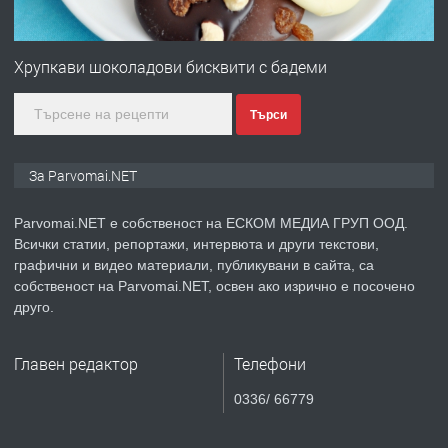
ПРЕДЛАГА
Първи поход "По стъпките на Ангел
Войвода"
Хрупкави шоколадови бисквити с бадеми
Търси
преди 1 година
ПРЕДЛАГА
Монтажник на малки детайли за
За Parvomai.NET
медицинската индустрия
Parvomai.NET е собственост на ЕСКОМ МЕДИА ГРУП ООД.
Всички статии, репортажи, интервюта и други текстови,
преди 1 година
графични и видео материали, публикувани в сайта, са
собственост на Parvomai.NET, освен ако изрично е посочено
ПРЕДЛАГА
Уроци по Математика
друго.
Главен редактор
Телефони
преди 1 година
0336/ 66779
ПРЕДЛАГА
Продавам апартамент - гр.