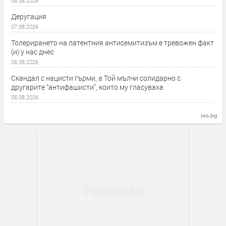
08.08.2026
Деругация
07.08.2026
Толерирането на латентния антисемитизъм е тревожен факт
(и) у нас днес
06.08.2026
Скандал с нацисти гърми, а Той мълчи солидарно с
другарите “антифашисти”, които му гласуваха
05.08.2026
ivo.bg