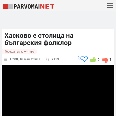
Хасково е столица на
българския фолклор
Гореща тема:
Култура
0
15:08, 16 май 2026 г.
7113
2
1