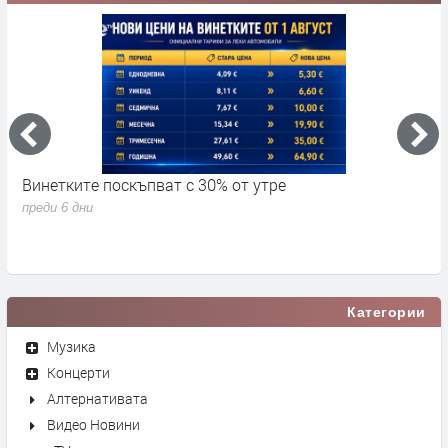
Винетките поскъпват с 30% от утре
3
д
преди 6 дни
п
Категории
Музика
Концерти
Алтернативата
Видео Новини