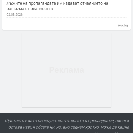
Лъжите на пропагандата им издават отчаянието на
рашиzма от реалността
02.08.2026
ivo.bg
Щастието е като пеперуда, която, когато я преследваме, винаги
остава извън обсега ни, но, ако седнем кротко, може да кацне