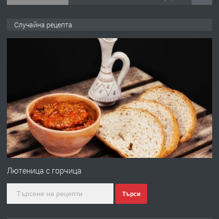
ПРЕДЛАГА
Продава употребявани чисти и
Случайна рецепта
запазени матраци за спални.
преди 1 година
ПРЕДЛАГА
Работа за общи работници
преди 1 година
ПРЕДЛАГА
Първи поход "По стъпките на Ангел
Войвода"
Лютеница с горчица
Търси
преди 1 година
ПРЕДЛАГА
Монтажник на малки детайли за