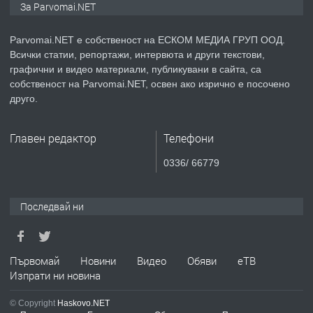
За Parvomai.NET
медицинската индустрия
Parvomai.NET е собственост на ЕСКОМ МЕДИА ГРУП ООД.
Всички статии, репортажи, интервюта и други текстови,
преди 1 година
графични и видео материали, публикувани в сайта, са
собственост на Parvomai.NET, освен ако изрично е посочено
ПРЕДЛАГА
Уроци по Математика
друго.
Главен редактор
Телефони
преди 1 година
0336/ 66779
ПРЕДЛАГА
Продавам апартамент - гр.
Първомай
Последвай ни
преди 1 година
Първомай
Новини
Видео
Обяви
еТВ
Изпрати ни новина
ТЪРСИ
Търсим работник
© Copyright
Haskovo.NET