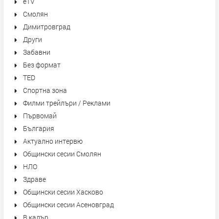
eTV
Смолян
Димитровград
Други
Забавни
Без формат
TED
Спортна зона
Филми трейлъри / Реклами
Първомай
България
Актуално интервю
Общински сесии Смолян
НЛО
Здраве
Общински сесии Хасково
Общински сесии Асеновград
В кадър