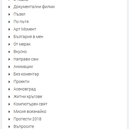
Документални филми
Пъзел
По пътя
Арт Момент
България в мен
От мерак
Вкусно
Направи сам
Анимации
Без коментар
Проекти
Асеновград
Житни кръгове
Компютърен свят
Мисия всезнайко
Протести 2018
Въпросите