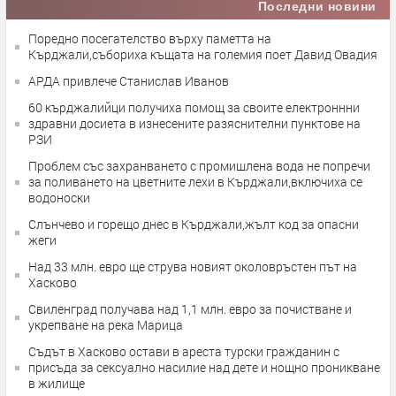
Последни новини
Поредно посегателство върху паметта на
Кърджали,събориха къщата на големия поет Давид Овадия
АРДА привлече Станислав Иванов
60 кърджалийци получиха помощ за своите електроннни
здравни досиета в изнесените разяснителни пунктове на
РЗИ
Проблем със захранването с промишлена вода не попречи
за поливането на цветните лехи в Кърджали,включиха се
водоноски
Слънчево и горещо днес в Кърджали,жълт код за опасни
жеги
Над 33 млн. евро ще струва новият околовръстен път на
Хасково
Свиленград получава над 1,1 млн. евро за почистване и
укрепване на река Марица
Съдът в Хасково остави в ареста турски гражданин с
присъда за сексуално насилие над дете и нощно проникване
в жилище