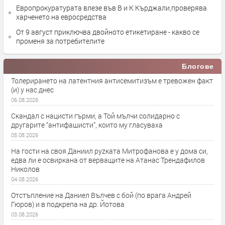
Европрокуратурата влезе във В и К Кърджали,проверява
харченето на евросредства
От 9 август приключва двойното етикетиране - какво се
променя за потребителите
Блогове
Толерирането на латентния антисемитизъм е тревожен факт
(и) у нас днес
06.08.2026
Скандал с нацисти гърми, а Той мълчи солидарно с
другарите “антифашисти”, които му гласуваха
05.08.2026
На гости на своя Даниил руzката Митрофанова е у дома си,
едва ли е освиркана от верващите на Атанас Трендафилов
Николов
04.08.2026
Отстъпление на Даниел Вълчев с бой (по врага Андрей
Гюров) и в подкрепа на др. Йотова
03.08.2026