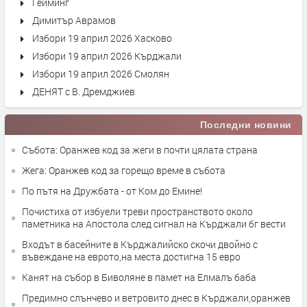
Гейминг
Димитър Аврамов
Избори 19 април 2026 Хасково
Избори 19 април 2026 Кърджали
Избори 19 април 2026 Смолян
ДЕНЯТ с В. Дремджиев
Последни новини
Събота: Оранжев код за жеги в почти цялата страна
Жега: Оранжев код за горещо време в събота
По пътя на Дружбата - от Ком до Емине!
Почистиха от избуели треви пространството около
паметника на Апостола след сигнал на Кърджали бг вести
Входът в басейните в Кърджалийско скочи двойно с
въвеждане на еврото,на места достигна 15 евро
Канят на събор в Биволяне в памет на Елмалъ баба
Предимно слънчево и ветровито днес в Кърджали,оранжев