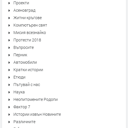
Проекти
Асеновград
Житни кръгове
Компютърен свят
Мисия всезнайко
Протести 2018
Въпросите
Перник
Автомобили
Кратки истории
Етюди
Пътувай с нас
Наука
Неопитомените Родопи
Фактор 7
Истории извън Новините
Различните