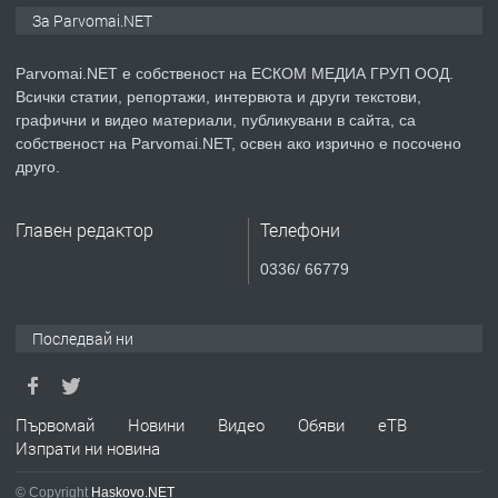
Монтажник на малки детайли за
За Parvomai.NET
медицинската индустрия
Parvomai.NET е собственост на ЕСКОМ МЕДИА ГРУП ООД.
Всички статии, репортажи, интервюта и други текстови,
преди 1 година
графични и видео материали, публикувани в сайта, са
собственост на Parvomai.NET, освен ако изрично е посочено
ПРЕДЛАГА
Уроци по Математика
друго.
Главен редактор
Телефони
преди 1 година
0336/ 66779
ПРЕДЛАГА
Продавам апартамент - гр.
Първомай
Последвай ни
преди 1 година
Първомай
Новини
Видео
Обяви
еТВ
Изпрати ни новина
ТЪРСИ
Търсим работник
© Copyright
Haskovo.NET