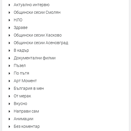
Актуално интервю
Общински сесии Смолян
НЛО
Здраве
Общински сесии Хасково
Общински сесии Асеновград
В кадър
Документални филми
Пъзел
По пътя
Арт Момент
България в мен
От мерак
Вкусно
Направи сам
Анимации
Без коментар