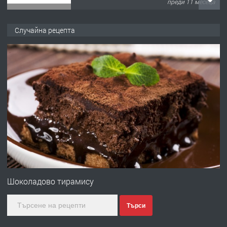
преди 11 месеца
ПРЕДЛАГА
Продава употребявани чисти и
Случайна рецепта
запазени матраци за спални.
преди 1 година
ПРЕДЛАГА
Работа за общи работници
преди 1 година
ПРЕДЛАГА
Първи поход "По стъпките на Ангел
Войвода"
Шоколадово тирамису
Търси
преди 1 година
ПРЕДЛАГА