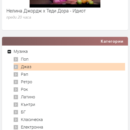
Нелина Джордж x Теди Дора - Идиот
Y
преди 20 часа
п
Категории
Музика
Поп
Джаз
Рап
Ретро
Рок
Латино
Кънтри
БГ
Класическа
Електронна