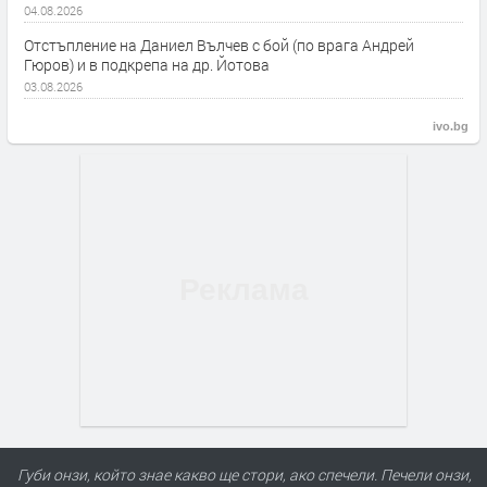
04.08.2026
Отстъпление на Даниел Вълчев с бой (по врага Андрей
Гюров) и в подкрепа на др. Йотова
03.08.2026
ivo.bg
Губи онзи, който знае какво ще стори, ако спечели. Печели онзи,