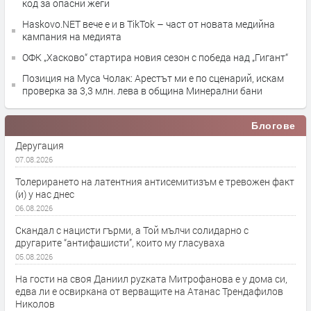
код за опасни жеги
Haskovo.NET вече е и в TikTok – част от новата медийна
кампания на медията
ОФК „Хасково“ стартира новия сезон с победа над „Гигант“
Позиция на Муса Чолак: Арестът ми е по сценарий, искам
проверка за 3,3 млн. лева в община Минерални бани
Блогове
Деругация
07.08.2026
Толерирането на латентния антисемитизъм е тревожен факт
(и) у нас днес
06.08.2026
Скандал с нацисти гърми, а Той мълчи солидарно с
другарите “антифашисти”, които му гласуваха
05.08.2026
На гости на своя Даниил руzката Митрофанова е у дома си,
едва ли е освиркана от верващите на Атанас Трендафилов
Николов