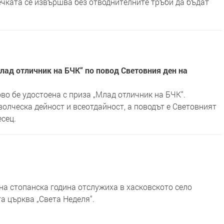
ечката се извършва без отводнителните тръби да бъдат
Млад отличник на БЧК“ по повод Световния ден на
о бе удостоена с приза „Млад отличник на БЧК“.
олческа дейност и всеотдайност, а поводът е Световният
сец.
на стопанска година отслужиха в хасковското село
а църква „Света Неделя“.