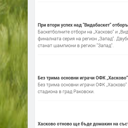
При втори успех над "Видабаскет" отборъ
Баскетболните отбори на „Хасково“ и „Ви
финалната серия на регион „Запад“. Двубо
станат шампиони в регион "Запад".
Без трима основни играчи ОФК „Хасково“
Без трима основни играчи ОФК „Хасково“ 
стадиона в град Раковски.
Хасково отново ще бъде домакин на със