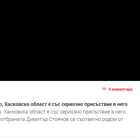
0 коментара
, Хасковска област е със сериозно присъствие в него
 Хасковска област е със сериозно присъствие в него.
 отбраната Димитър Стоянов са съответно родом от