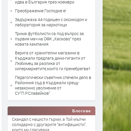
идва в България през ноември
Преображение Господне е!
Задържаха 44-годишен с оксикодон и
лаборатория за наркотици
Трима футболисти са под въпрос за
първия мач на ОФК „Хасково“ през
новата кампания
Верига от хранителни магазини в
Кърджали предлага дини-гиганти от
Любимец за разлика от
хипермаркетите,които ги пренебрегват
Педагогически съветник спечели дело в
Районния съд в Кърджали срещу
незаконно уволнение от
СУ“П.Р.Славейков“
Блогове
Скандал с нацисти гърми, а Той мълчи
солидарно с другарите “антифашисти”,
които му гласуваха