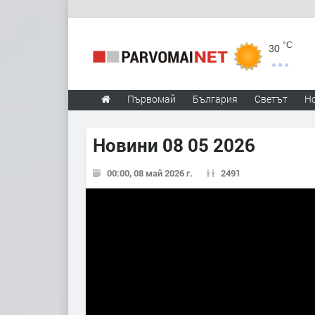
°C
30
Първомай
България
Светът
Н
Новини 08 05 2026
00:00, 08 май 2026 г.
2491