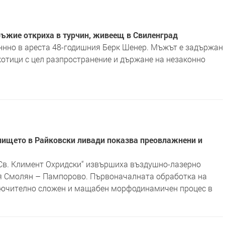
ръжие откриха в турчин, живеещ в Свиленград
ннно в ареста 48-годишния Берк Шенер. Мъжът е задържан
котици с цел разпространение и държане на незаконно
чището в Райковски ливади показва преовлажнени и
„Св. Климент Охридски“ извършиха въздушно-лазерно
тя Смолян – Пампорово. Първоначалната обработка на
ключително сложен и мащабен морфодинамичен процес в