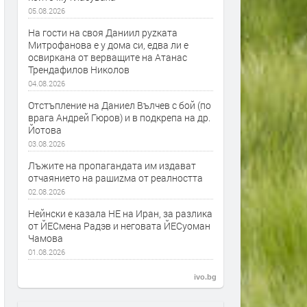
05.08.2026
На гости на своя Даниил руzката
Митрофанова е у дома си, едва ли е
освиркана от верващите на Атанас
Трендафилов Николов
04.08.2026
Отстъпление на Даниел Вълчев с бой (по
врага Андрей Гюров) и в подкрепа на др.
Йотова
03.08.2026
Лъжите на пропагандата им издават
отчаянието на рашиzма от реалността
02.08.2026
Нейнски е казала НЕ на Иран, за разлика
от ЙЕСмена Радэв и неговата ЙЕСуоман
Чамова
01.08.2026
ivo.bg