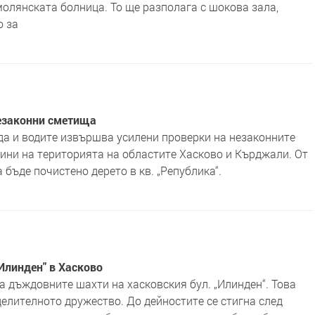
олянската болница. То ще разполага с шокова зала,
о за
незаконни сметища
да и водите извършва усилени проверки на незаконните
ини на територията на областите Хасково и Кърджали. От
бъде почистено дерето в кв. „Република“.
Илинден" в Хасково
 дъждовните шахти на хасковския бул. „Илинден“. Това
елителното дружество. До дейностите се стигна след