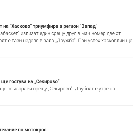
т на "Хасково" триумфира в регион "Запад"
дабаскет“ излизат един срещу друг в мач номер две от
ят е тази неделя в зала „Дружба“. При успех хасковлии ще
 ще гостува на „Секирово“
ще се изправи срещу „Секирово“. Двубоят е утре на
тезание по мотокрос