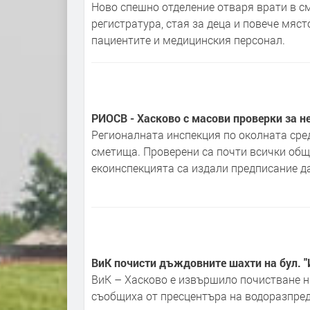
Ново спешно отделение отваря врати в см
регистратура, стая за деца и повече мяст
пациентите и медицинския персонал.
РИОСВ - Хасково с масови проверки за 
Регионалната инспекция по околната сре
сметища. Проверени са почти всички общ
екоинспекцията са издали предписание да 
ВиК почисти дъждовните шахти на бул. "
ВиК – Хасково е извършило почистване на
съобщиха от пресцентъра на водоразпред