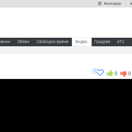
Календар
овини
Обяви
Свободно време
Видео
Градове
eTV
0
0
0