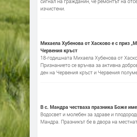
сигнал на гражданин, че ремонтът на отс
изчистени.
Михаела Хубенова от Хасково е с приз „
Червения кръст
18-годишната Михаела Хубенова от Хасков
Признанието се връчва за активна добров
ден на Червения кръст и Червения полуме
В с. Мандра честваха празника Боже име
Водосвет и молебен за здраве и плодород
Мандра. Празникът бе в двора на местнат