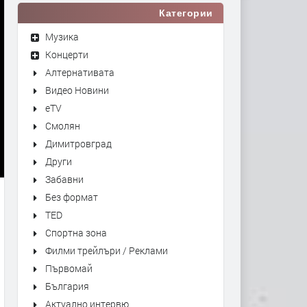
Категории
Музика
Концерти
Алтернативата
Видео Новини
eTV
Смолян
Димитровград
Други
Забавни
Без формат
TED
Спортна зона
Филми трейлъри / Реклами
Първомай
България
Актуално интервю