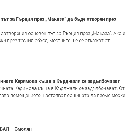
път за Гърция през „Маказа“ да бъде отворен през
затворения основен път за Гърция през „Маказа“. Ако и
и през тесния обход, местните ще се откажат от
ичната Керимова къща в Кърджали се задълбочават
чната Керимова къща в Кърджали се задълбочават. От
лзва помещението, настояват общината да вземе мерки.
МБАЛ – Смолян