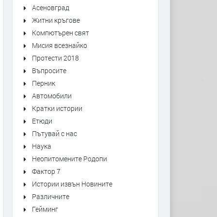
Асеновград
Житни кръгове
Компютърен свят
Мисия всезнайко
Протести 2018
Въпросите
Перник
Автомобили
Кратки истории
Етюди
Пътувай с нас
Наука
Неопитомените Родопи
Фактор 7
Истории извън Новините
Различните
Гейминг