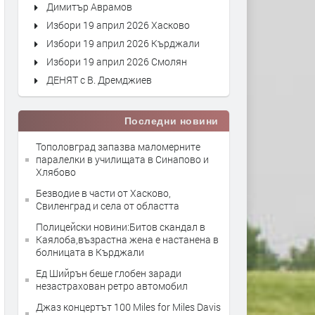
Димитър Аврамов
Избори 19 април 2026 Хасково
Избори 19 април 2026 Кърджали
Избори 19 април 2026 Смолян
ДЕНЯТ с В. Дремджиев
Последни новини
Тополовград запазва маломерните
паралелки в училищата в Синапово и
Хлябово
Безводие в части от Хасково,
Свиленград и села от областта
Полицейски новини:Битов скандал в
Каялоба,възрастна жена е настанена в
болницата в Кърджали
Ед Шийрън беше глобен заради
незастрахован ретро автомобил
Джаз концертът 100 Miles for Miles Davis