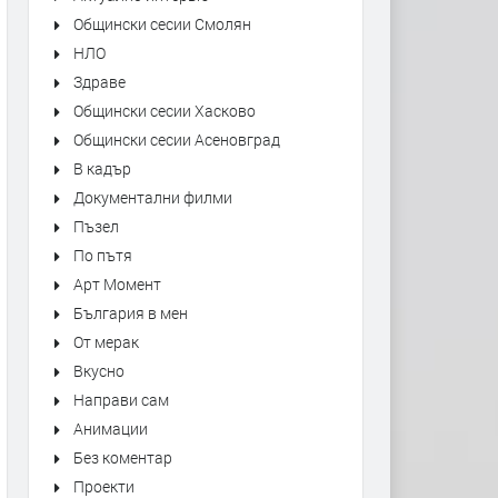
Общински сесии Смолян
НЛО
Здраве
Общински сесии Хасково
Общински сесии Асеновград
В кадър
Документални филми
Пъзел
По пътя
Арт Момент
България в мен
От мерак
Вкусно
Направи сам
Анимации
Без коментар
Проекти