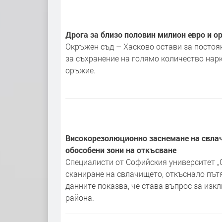
Дрога за близо половин милион евро и о
Окръжен съд – Хасково остави за постоя
за съхранение на голямо количество нар
оръжие.
Високорезолюционно заснемане на свла
обособени зони на откъсване
Специалисти от Софийския университет 
сканиране на свлачището, откъснало пъ
данните показва, че става въпрос за из
района.