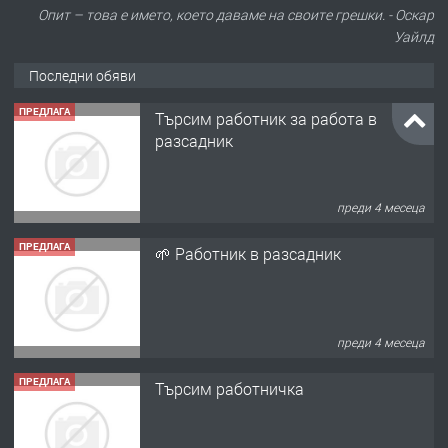
Опит – това е името, което даваме на своите грешки. - Оскар
Уайлд
Последни обяви
ПРЕДЛАГА
Търсим работник за работа в
разсадник
преди 4 месеца
ПРЕДЛАГА
🌱 Работник в разсадник
преди 4 месеца
ПРЕДЛАГА
Търсим работничка