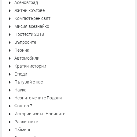
Асеновград
Житни кръгове
Компютърен свят
Мисия всезнайко
Протести 2018
Въпросите
Перник
Автомобили
Кратки истории
Етюди
Пътувай с нас
Наука
Неопитомените Родопи
Фактор 7
Истории извън Новините
Различните
Гейминг