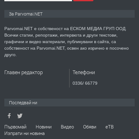
ПРЕДЛАГА
Монтажник на малки детайли за
За Parvomai.NET
медицинската индустрия
Parvomai.NET е собственост на ЕСКОМ МЕДИА ГРУП ООД.
Всички статии, репортажи, интервюта и други текстови,
преди 1 година
графични и видео материали, публикувани в сайта, са
собственост на Parvomai.NET, освен ако изрично е посочено
ПРЕДЛАГА
Уроци по Математика
друго.
Главен редактор
Телефони
преди 1 година
0336/ 66779
ПРЕДЛАГА
Продавам апартамент - гр.
Първомай
Последвай ни
преди 1 година
Първомай
Новини
Видео
Обяви
еТВ
Изпрати ни новина
ТЪРСИ
Търсим работник