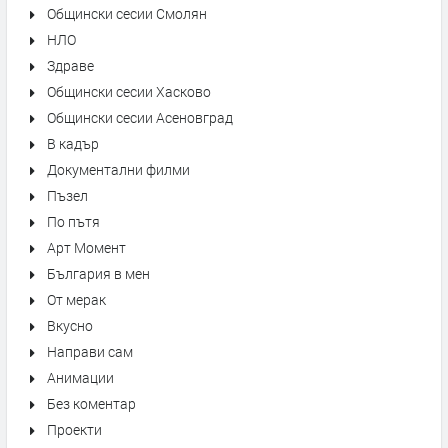
Общински сесии Смолян
НЛО
Здраве
Общински сесии Хасково
Общински сесии Асеновград
В кадър
Документални филми
Пъзел
По пътя
Арт Момент
България в мен
От мерак
Вкусно
Направи сам
Анимации
Без коментар
Проекти