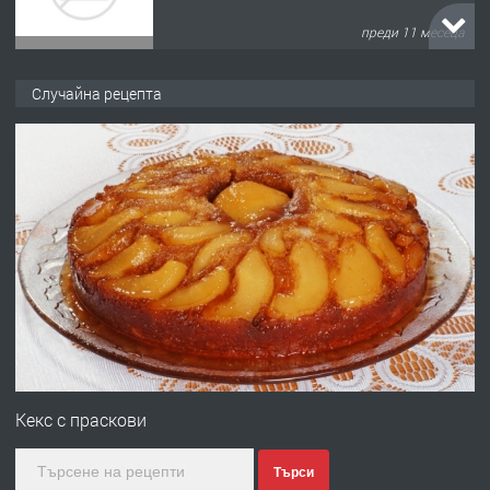
преди 11 месеца
ПРЕДЛАГА
Продава употребявани чисти и
Случайна рецепта
запазени матраци за спални.
преди 1 година
ПРЕДЛАГА
Работа за общи работници
преди 1 година
ПРЕДЛАГА
Първи поход "По стъпките на Ангел
Войвода"
Кекс с праскови
Търси
преди 1 година