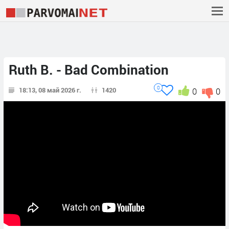
Ruth B. - Bad Combination
0
18:13, 08 май 2026 г.
1420
0
0