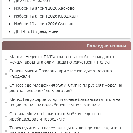
Димитър Аврамов
Избори 19 април 2026 Хасково
Избори 19 април 2026 Кърджали
Избори 19 април 2026 Смолян
ДЕНЯТ с В. Дремджиев
Последни новини
Мартин Недев от ПМГ-Хасково със сребърен медал от
международната олимпиада по изкуствен интелект
Опасна мисия: Пожарникари спасиха куче от язовир
Кърджали
От Тесак до Младежкия хълм: Стигна ли руският модел на
„лов на педофили“ до България?
Милко Багдасаров младши донесе балканската титла на
националния ни волейболен тим при юношите
Откриха Мюмюн Шакиров от Кобиляне до село
Яребица,здрав и невредим е
Търсят учители и персонал в училища и детска градина в