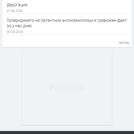
Деругация
07.08.2026
Толерирането на латентния антисемитизъм е тревожен факт
(и) у нас днес
06.08.2026
ivo.bg