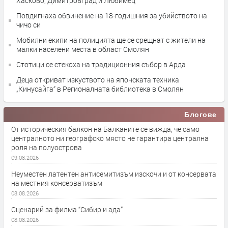
Хасково, Димитровград и Любимец
Повдигнаха обвинение на 18-годишния за убийството на
чичо си
Мобилни екипи на полицията ще се срещнат с жители на
малки населени места в област Смолян
Стотици се стекоха на традиционния събор в Арда
Деца откриват изкуството на японската техника
„Кинусайга“ в Регионалната библиотека в Смолян
Блогове
От историческия балкон на Балканите се вижда, че само
централното ни географско място не гарантира централна
роля на полуострова
09.08.2026
Неуместен латентен антисемитизъм изскочи и от консервата
на местния консерватизъм
08.08.2026
Сценарий за филма “Сибир и ада”
08.08.2026