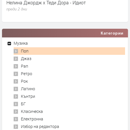
Нелина Джордж x Теди Дора - Идиот
Y
преди 2 дни
п
Категории
Музика
Поп
Джаз
Рап
Ретро
Рок
Латино
Кънтри
БГ
Класическа
Електронна
Избор на редактора