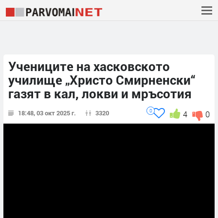
Учениците на хасковското
училище „Христо Смирненски“
газят в кал, локви и мръсотия
0
18:48, 03 окт 2025 г.
3320
4
0