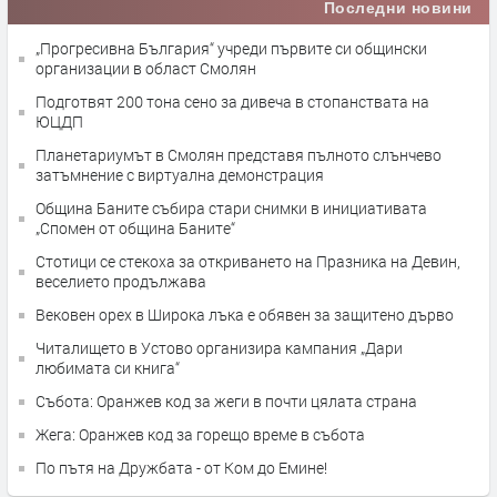
Последни новини
„Прогресивна България“ учреди първите си общински
организации в област Смолян
Подготвят 200 тона сено за дивеча в стопанствата на
ЮЦДП
Планетариумът в Смолян представя пълното слънчево
затъмнение с виртуална демонстрация
Община Баните събира стари снимки в инициативата
„Спомен от община Баните“
Стотици се стекоха за откриването на Празника на Девин,
веселието продължава
Вековен орех в Широка лъка е обявен за защитено дърво
Читалището в Устово организира кампания „Дари
любимата си книга“
Събота: Оранжев код за жеги в почти цялата страна
Жега: Оранжев код за горещо време в събота
По пътя на Дружбата - от Ком до Емине!