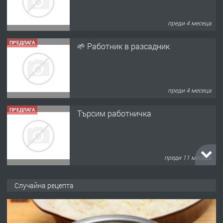
преди 4 месеца
ПРЕДЛАГА
🌱 Работник в разсадник
преди 4 месеца
ПРЕДЛАГА
Търсим работничка
преди 11 месеца
ПРЕДЛАГА
Продава употребявани чисти и
Случайна рецепта
запазени матраци за спални.