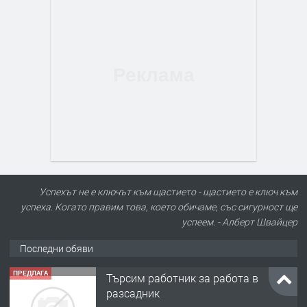
Успехът не е ключът към щастието - щастието е ключ към
успеха. Когато правим това, което обичаме, със сигурност ще
успеем. - Алберт Швайцер
Последни обяви
ПРЕДЛАГА
Търсим работник за работа в
разсадник