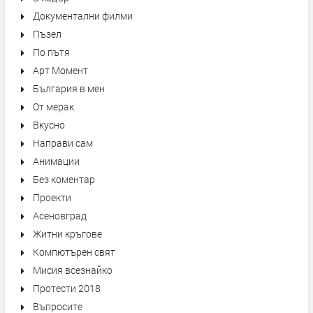
Документални филми
Пъзел
По пътя
Арт Момент
България в мен
От мерак
Вкусно
Направи сам
Анимации
Без коментар
Проекти
Асеновград
Житни кръгове
Компютърен свят
Мисия всезнайко
Протести 2018
Въпросите