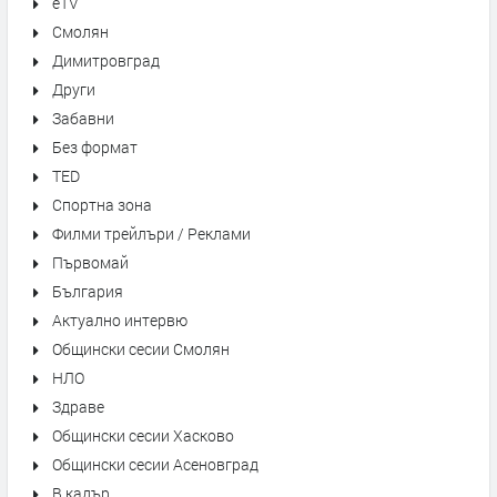
eTV
Смолян
Димитровград
Други
Забавни
Без формат
TED
Спортна зона
Филми трейлъри / Реклами
Първомай
България
Актуално интервю
Общински сесии Смолян
НЛО
Здраве
Общински сесии Хасково
Общински сесии Асеновград
В кадър