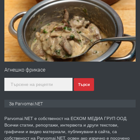
преди 1 година
ПРЕДЛАГА
Работа за общи работници
преди 1 година
ПРЕДЛАГА
Първи поход "По стъпките на Ангел
Войвода"
Агнешко фрикасе
Търси
преди 1 година
ПРЕДЛАГА
Монтажник на малки детайли за
За Parvomai.NET
медицинската индустрия
Parvomai.NET е собственост на ЕСКОМ МЕДИА ГРУП ООД.
Всички статии, репортажи, интервюта и други текстови,
преди 1 година
графични и видео материали, публикувани в сайта, са
собственост на Parvomai.NET, освен ако изрично е посочено
ПРЕДЛАГА