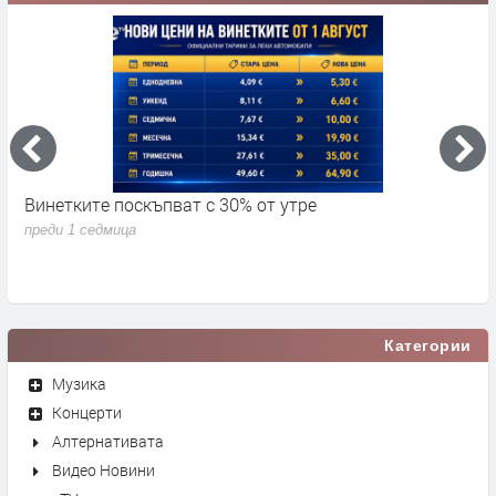
Винетките поскъпват с 30% от утре
3
д
преди 1 седмица
п
Категории
Музика
Концерти
Алтернативата
Видео Новини