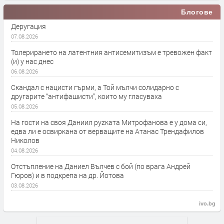
Блогове
Деругация
07.08.2026
Толерирането на латентния антисемитизъм е тревожен факт
(и) у нас днес
06.08.2026
Скандал с нацисти гърми, а Той мълчи солидарно с
другарите “антифашисти”, които му гласуваха
05.08.2026
На гости на своя Даниил руzката Митрофанова е у дома си,
едва ли е освиркана от верващите на Атанас Трендафилов
Николов
04.08.2026
Отстъпление на Даниел Вълчев с бой (по врага Андрей
Гюров) и в подкрепа на др. Йотова
03.08.2026
ivo.bg