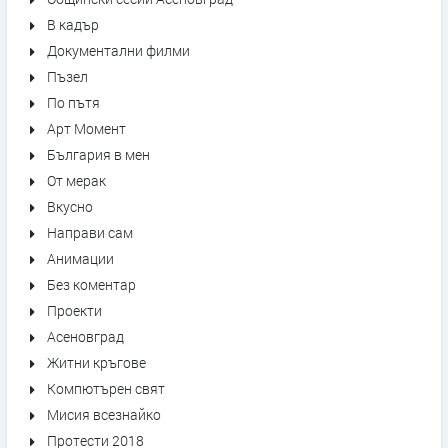
В кадър
Документални филми
Пъзел
По пътя
Арт Момент
България в мен
От мерак
Вкусно
Направи сам
Анимации
Без коментар
Проекти
Асеновград
Житни кръгове
Компютърен свят
Мисия всезнайко
Протести 2018