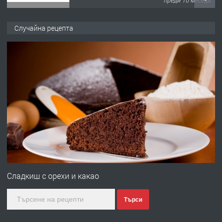
преди 10 месеца
ПРЕДЛАГА
Продава употребявани чисти и
Случайна рецепта
запазени матраци за спални.
преди 1 година
ПРЕДЛАГА
Работа за общи работници
преди 1 година
ПРЕДЛАГА
Първи поход "По стъпките на Ангел
Войвода"
Сладкиш с орехи и какао
Търси
преди 1 година
ПРЕДЛАГА