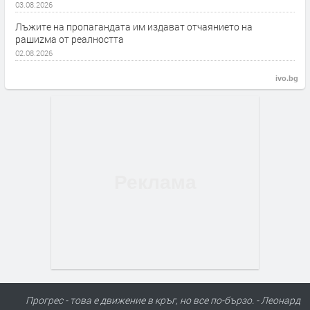
03.08.2026
Лъжите на пропагандата им издават отчаянието на
рашиzма от реалността
02.08.2026
ivo.bg
Прогрес - това е движение в кръг, но все по-бързо. - Леонард