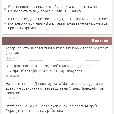
Светилището на нимфите и Афродита става сцена на
моноспектакъла „Даскал“ с Валентин Танев.
В Европа се диша по-чист въздух, но климатът изпраща все
по-тревожни сигнали- В България показваме как можем да
правим и крачка назад
Блогове
Толерирането на латентния антисемитизъм е тревожен факт
(и) у нас днес
06.08.2026
Скандал с нацисти гърми, а Той мълчи солидарно с
другарите “антифашисти”, които му гласуваха
05.08.2026
На гости на своя Даниил руzката Митрофанова е у дома си,
едва ли е освиркана от верващите на Атанас Трендафилов
Николов
04.08.2026
Отстъпление на Даниел Вълчев с бой (по врага Андрей
Гюров) и в подкрепа на др. Йотова