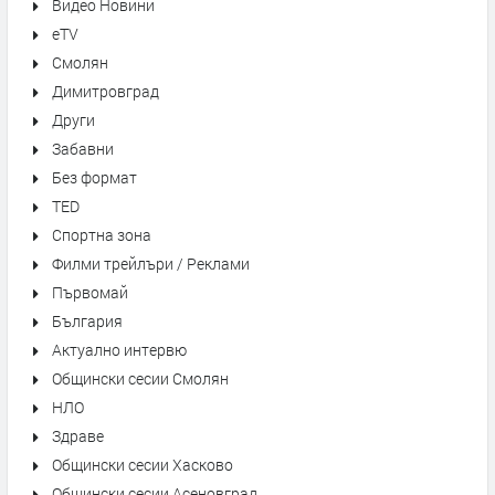
Видео Новини
eTV
Смолян
Димитровград
Други
Забавни
Без формат
TED
Спортна зона
Филми трейлъри / Реклами
Първомай
България
Актуално интервю
Общински сесии Смолян
НЛО
Здраве
Общински сесии Хасково
Общински сесии Асеновград