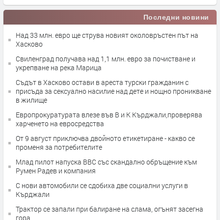
Последни новини
Над 33 млн. евро ще струва новият околовръстен път на
Хасково
Свиленград получава над 1,1 млн. евро за почистване и
укрепване на река Марица
Съдът в Хасково остави в ареста турски гражданин с
присъда за сексуално насилие над дете и нощно проникване
в жилище
Европрокуратурата влезе във В и К Кърджали,проверява
харченето на евросредства
От 9 август приключва двойното етикетиране - какво се
променя за потребителите
Млад пилот напуска ВВС със скандално обръщение към
Румен Радев и компания
С нови автомобили се сдобиха две социални услуги в
Кърджали
Трактор се запали при балиране на слама, огънят засегна
гора