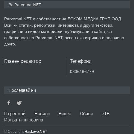
Монтажник на малки детайли за
За Parvomai.NET
медицинската индустрия
Parvomai.NET е собственост на ЕСКОМ МЕДИА ГРУП ООД.
Всички статии, репортажи, интервюта и други текстови,
преди 1 година
графични и видео материали, публикувани в сайта, са
собственост на Parvomai.NET, освен ако изрично е посочено
ПРЕДЛАГА
Уроци по Математика
друго.
Главен редактор
Телефони
преди 1 година
0336/ 66779
ПРЕДЛАГА
Продавам апартамент - гр.
Първомай
Последвай ни
преди 1 година
Първомай
Новини
Видео
Обяви
еТВ
Изпрати ни новина
ТЪРСИ
Търсим работник
© Copyright
Haskovo.NET