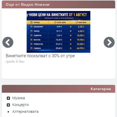
Още от Видео Новини
Винетките поскъпват с 30% от утре
3
д
преди 6 дни
п
Категории
Музика
Концерти
Алтернативата