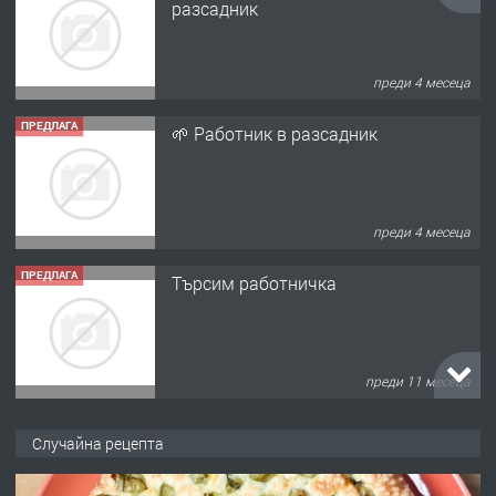
разсадник
преди 4 месеца
ПРЕДЛАГА
🌱 Работник в разсадник
преди 4 месеца
ПРЕДЛАГА
Търсим работничка
преди 11 месеца
ПРЕДЛАГА
Продава употребявани чисти и
Случайна рецепта
запазени матраци за спални.