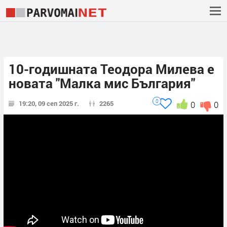
10-годишната Теодора Милева е
новата "Малка мис България"
0
19:20, 09 сеп 2025 г.
2265
0
0