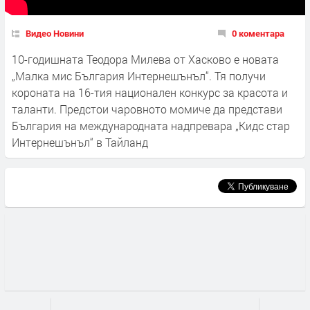
Видео Новини
0 коментара
10-годишната Теодора Милева от Хасково е новата
„Малка мис България Интернешънъл“. Тя получи
короната на 16-тия национален конкурс за красота и
таланти. Предстои чаровното момиче да представи
България на международната надпревара „Кидс стар
Интернешънъл“ в Тайланд