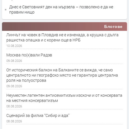
Днес е Световният ден на мързела – позволено е да не
правим нищо
Блогове
Линчът на човек в Пловдив не е изненада, а крушка с дълга
рашистка опашка и с корени още в НРБ
10.08.2026
Москва по(х)вали Радэв
09.08.2026
От историческия балкон на Балканите се вижда, че само
централното ни географско място не гарантира централна
роля на полуострова
09.08.2026
Неуместен латентен антисемитизъм изскочи и от консервата
на местния консерватизъм
08.08.2026
Сценарий за филма “Сибир и ада”
08.08.2026