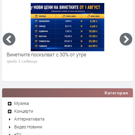
Винетките поскъпват с 30% от утре
3
д
преди 1 седмица
п
Категории
Музика
Концерти
Алтернативата
Видео Новини
eTV