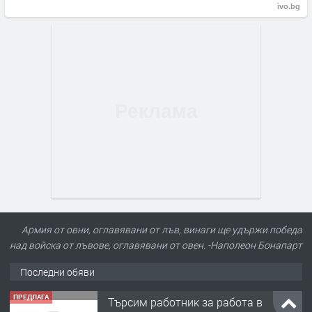
ivo.bg
Армия от овни, оглавявани от лъв, винаги ще удържи победа
над войска от лъвове, оглавявани от овен. -Наполеон Бонапарт
Последни обяви
ПРЕДЛАГА
Търсим работник за работа в