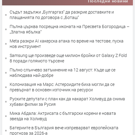
Последни новини
Съдът задължи „Булгаргаз“ да разкрие доставките и
плащанията по договора с „Боташ“
Пълна църква посрещна иконата на Пресвета Богородица –
„Златна ябълка“
Meta разкри AI хакерска атака по време на тестове, пуска
нов инструмент
Samsung ще произведе още милион бройки от Galaxy Z Fold
8 поради голямото търсене
Пълно слънчево затъмнение на 12 август: Къде ще се
наблюдава най-добре
Колонизация на Марс: Астероидите биха могли да се
превърнат в основен източник на ресурси
Руските депутати с план как да накарат Холивуд да снима
хубави филми за Русия
Мика Абдала: Актрисата с български корени е новата
звезда на Холивуд
Батериите в България вече изпреварват европейската
прогноза за 2026-а