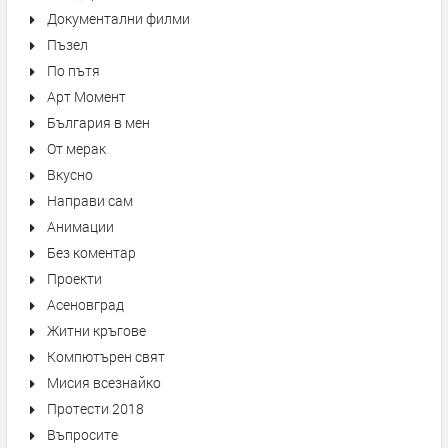
Документални филми
Пъзел
По пътя
Арт Момент
България в мен
От мерак
Вкусно
Направи сам
Анимации
Без коментар
Проекти
Асеновград
Житни кръгове
Компютърен свят
Мисия всезнайко
Протести 2018
Въпросите