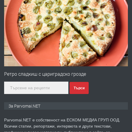
преди 1 година
ПРЕДЛАГА
Работа за общи работници
преди 1 година
ПРЕДЛАГА
Първи поход "По стъпките на Ангел
Войвода"
Ретро сладкиш с цариградско грозде
Търси
преди 1 година
ПРЕДЛАГА
Монтажник на малки детайли за
За Parvomai.NET
медицинската индустрия
Parvomai.NET е собственост на ЕСКОМ МЕДИА ГРУП ООД.
Всички статии, репортажи, интервюта и други текстови,
преди 1 година