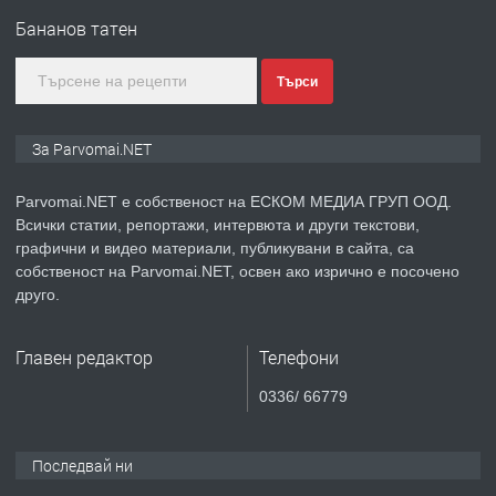
Войвода"
Бананов татен
Търси
преди 1 година
ПРЕДЛАГА
Монтажник на малки детайли за
За Parvomai.NET
медицинската индустрия
Parvomai.NET е собственост на ЕСКОМ МЕДИА ГРУП ООД.
Всички статии, репортажи, интервюта и други текстови,
преди 1 година
графични и видео материали, публикувани в сайта, са
собственост на Parvomai.NET, освен ако изрично е посочено
ПРЕДЛАГА
Уроци по Математика
друго.
Главен редактор
Телефони
преди 1 година
0336/ 66779
ПРЕДЛАГА
Продавам апартамент - гр.
Първомай
Последвай ни