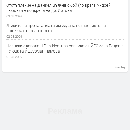
Отстъпление на Даниел Вълчев с бой (по врага Андрей
Гюров) и в подкрепа на др. Йотова
03.08.2026
Лъжите на пропагандата им издават отчаянието на
рашиzма от реалността
02.08.2026
Нейнски е казала НЕ на Иран, за разлика от ЙЕСмена Радэв и
неговата ЙЕСуоман Чамова
01.08.2026
ivo.bg