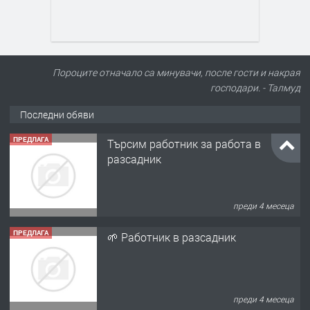
Пороците отначало са минувачи, после гости и накрая
господари. - Талмуд
Последни обяви
ПРЕДЛАГА
Търсим работник за работа в
разсадник
преди 4 месеца
ПРЕДЛАГА
🌱 Работник в разсадник
преди 4 месеца