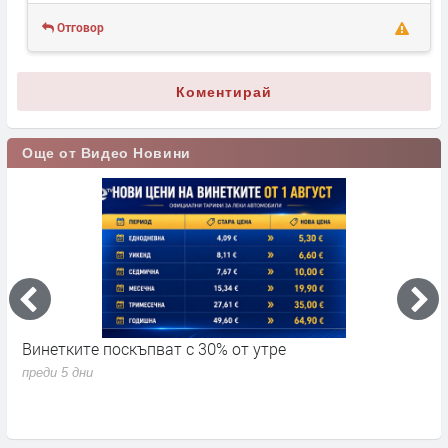
Отговор
Коментирай
Още от Видео Новини
Винетките поскъпват с 30% от утре
3
д
преди 5 дни
п