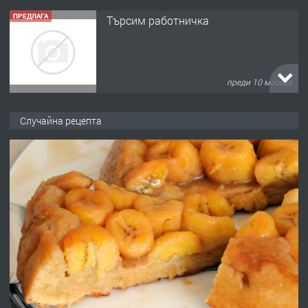
ПРЕДЛАГА
Търсим работничка
преди 10 месеца
ПРЕДЛАГА
Продава употребявани чисти и
Случайна рецепта
запазени матраци за спални.
преди 1 година
ПРЕДЛАГА
Работа за общи работници
преди 1 година
ПРЕДЛАГА
Първи поход "По стъпките на Ангел