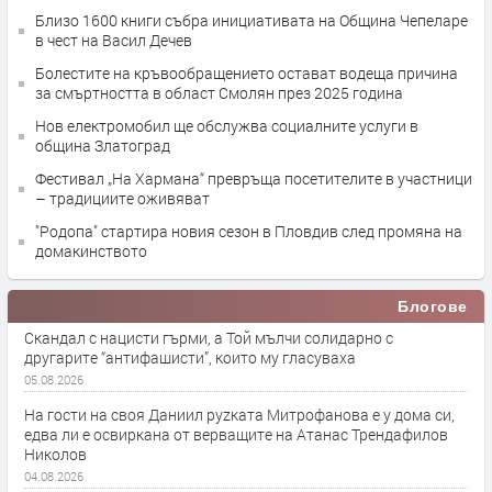
Близо 1600 книги събра инициативата на Община Чепеларе
в чест на Васил Дечев
Болестите на кръвообращението остават водеща причина
за смъртността в област Смолян през 2025 година
Нов електромобил ще обслужва социалните услуги в
община Златоград
Фестивал „На Хармана“ превръща посетителите в участници
– традициите оживяват
"Родопа" стартира новия сезон в Пловдив след промяна на
домакинството
Блогове
Скандал с нацисти гърми, а Той мълчи солидарно с
другарите “антифашисти”, които му гласуваха
05.08.2026
На гости на своя Даниил руzката Митрофанова е у дома си,
едва ли е освиркана от верващите на Атанас Трендафилов
Николов
04.08.2026