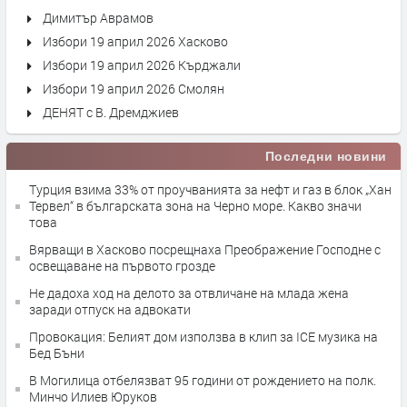
Димитър Аврамов
Избори 19 април 2026 Хасково
Избори 19 април 2026 Кърджали
Избори 19 април 2026 Смолян
ДЕНЯТ с В. Дремджиев
Последни новини
Турция взима 33% от проучванията за нефт и газ в блок „Хан
Тервел“ в българската зона на Черно море. Какво значи
това
Вярващи в Хасково посрещнаха Преображение Господне с
освещаване на първото грозде
Не дадоха ход на делото за отвличане на млада жена
заради отпуск на адвокати
Провокация: Белият дом използва в клип за ICE музика на
Бед Бъни
В Могилица отбелязват 95 години от рождението на полк.
Минчо Илиев Юруков