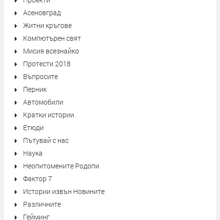
Асеновград
Житни кръгове
Компютърен свят
Мисия всезнайко
Протести 2018
Въпросите
Перник
Автомобили
Кратки истории
Етюди
Пътувай с нас
Наука
Неопитомените Родопи
Фактор 7
Истории извън Новините
Различните
Гейминг