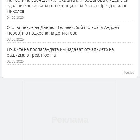
едва ли е освиркана от верващите на Атанас Трендафилов
Николов
04.08.2026
Отстъпление на Даниел Вълчев с бой (по врага Андрей
Гюров) и в подкрепа на др. Йотова
03.08.2026
Лъжите на пропагандата им издават отчаянието на
рашиzма от реалността
02.08.2026
ivo.bg