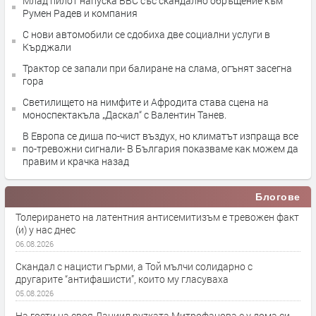
Млад пилот напуска ВВС със скандално обръщение към
Румен Радев и компания
С нови автомобили се сдобиха две социални услуги в
Кърджали
Трактор се запали при балиране на слама, огънят засегна
гора
Светилището на нимфите и Афродита става сцена на
моноспектакъла „Даскал“ с Валентин Танев.
В Европа се диша по-чист въздух, но климатът изпраща все
по-тревожни сигнали- В България показваме как можем да
правим и крачка назад
Блогове
Толерирането на латентния антисемитизъм е тревожен факт
(и) у нас днес
06.08.2026
Скандал с нацисти гърми, а Той мълчи солидарно с
другарите “антифашисти”, които му гласуваха
05.08.2026
На гости на своя Даниил руzката Митрофанова е у дома си,