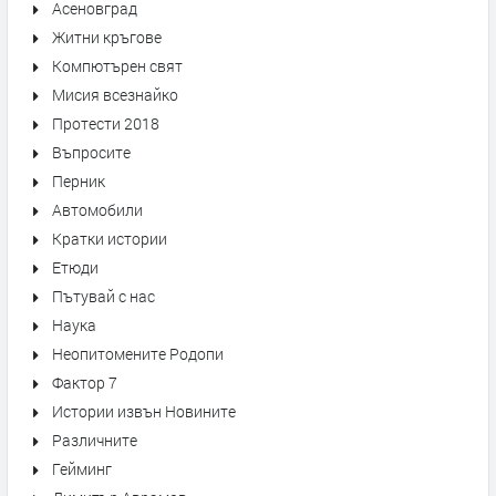
Асеновград
Житни кръгове
Компютърен свят
Мисия всезнайко
Протести 2018
Въпросите
Перник
Автомобили
Кратки истории
Етюди
Пътувай с нас
Наука
Неопитомените Родопи
Фактор 7
Истории извън Новините
Различните
Гейминг