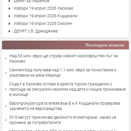
Димитър Аврамов
Избори 19 април 2026 Хасково
Избори 19 април 2026 Кърджали
Избори 19 април 2026 Смолян
ДЕНЯТ с В. Дремджиев
Последни новини
Над 33 млн. евро ще струва новият околовръстен път на
Хасково
Свиленград получава над 1,1 млн. евро за почистване и
укрепване на река Марица
Съдът в Хасково остави в ареста турски гражданин с
присъда за сексуално насилие над дете и нощно проникване
в жилище
Европрокуратурата влезе във В и К Кърджали,проверява
харченето на евросредства
От 9 август приключва двойното етикетиране - какво се
променя за потребителите