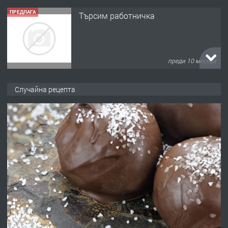
ПРЕДЛАГА
Търсим работничка
преди 10 месеца
ПРЕДЛАГА
Продава употребявани чисти и
Случайна рецепта
запазени матраци за спални.
преди 1 година
ПРЕДЛАГА
Работа за общи работници
преди 1 година
ПРЕДЛАГА
Първи поход "По стъпките на Ангел