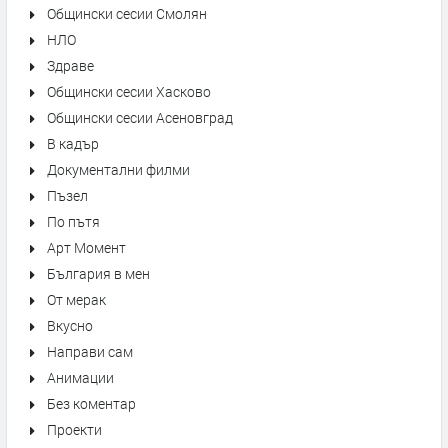
Общински сесии Смолян
НЛО
Здраве
Общински сесии Хасково
Общински сесии Асеновград
В кадър
Документални филми
Пъзел
По пътя
Арт Момент
България в мен
От мерак
Вкусно
Направи сам
Анимации
Без коментар
Проекти