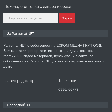
Войвода"
Шоколадови топки с извара и орехи
Търси
преди 1 година
ПРЕДЛАГА
Монтажник на малки детайли за
За Parvomai.NET
медицинската индустрия
Parvomai.NET е собственост на ЕСКОМ МЕДИА ГРУП ООД.
Всички статии, репортажи, интервюта и други текстови,
преди 1 година
графични и видео материали, публикувани в сайта, са
собственост на Parvomai.NET, освен ако изрично е посочено
ПРЕДЛАГА
Уроци по Математика
друго.
Главен редактор
Телефони
преди 1 година
0336/ 66779
ПРЕДЛАГА
Продавам апартамент - гр.
Първомай
Последвай ни