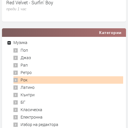
Red Velvet - Surfin' Boy
M
N
преди 1 час
п
Категории
Музика
Поп
Джаз
Рап
Ретро
Рок
Латино
Кънтри
БГ
Класическа
Електронна
Избор на редактора