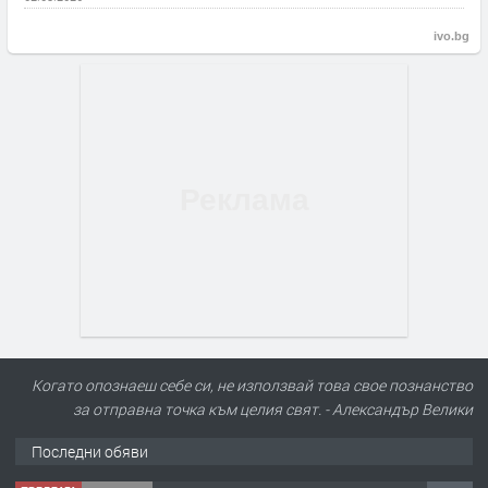
ivo.bg
Когато опознаеш себе си, не използвай това свое познанство
за отправна точка към целия свят. - Александър Велики
Последни обяви