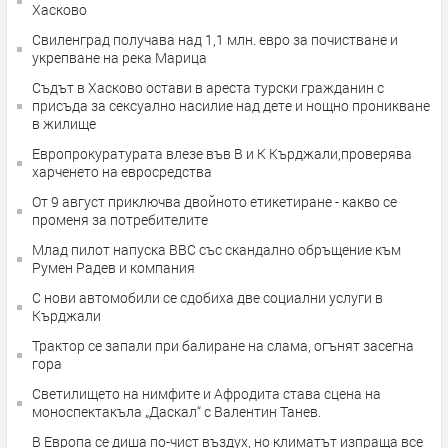
Хасково
Свиленград получава над 1,1 млн. евро за почистване и
укрепване на река Марица
Съдът в Хасково остави в ареста турски гражданин с
присъда за сексуално насилие над дете и нощно проникване
в жилище
Европрокуратурата влезе във В и К Кърджали,проверява
харченето на евросредства
От 9 август приключва двойното етикетиране - какво се
променя за потребителите
Млад пилот напуска ВВС със скандално обръщение към
Румен Радев и компания
С нови автомобили се сдобиха две социални услуги в
Кърджали
Трактор се запали при балиране на слама, огънят засегна
гора
Светилището на нимфите и Афродита става сцена на
моноспектакъла „Даскал“ с Валентин Танев.
В Европа се диша по-чист въздух, но климатът изпраща все