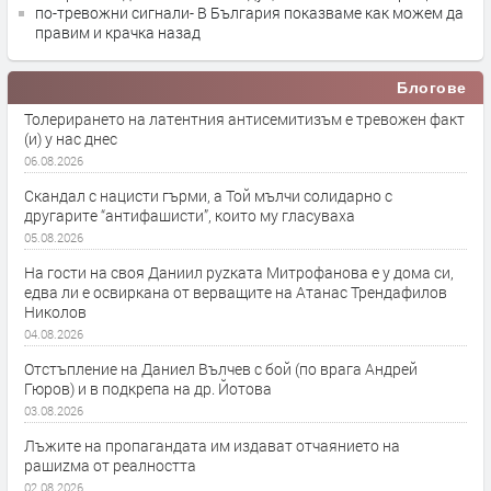
по-тревожни сигнали- В България показваме как можем да
правим и крачка назад
Блогове
Толерирането на латентния антисемитизъм е тревожен факт
(и) у нас днес
06.08.2026
Скандал с нацисти гърми, а Той мълчи солидарно с
другарите “антифашисти”, които му гласуваха
05.08.2026
На гости на своя Даниил руzката Митрофанова е у дома си,
едва ли е освиркана от верващите на Атанас Трендафилов
Николов
04.08.2026
Отстъпление на Даниел Вълчев с бой (по врага Андрей
Гюров) и в подкрепа на др. Йотова
03.08.2026
Лъжите на пропагандата им издават отчаянието на
рашиzма от реалността
02.08.2026