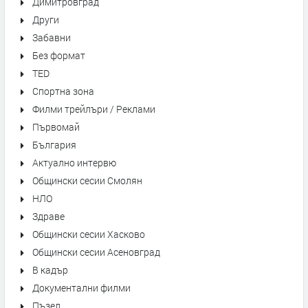
Димитровград
Други
Забавни
Без формат
TED
Спортна зона
Филми трейлъри / Реклами
Първомай
България
Актуално интервю
Общински сесии Смолян
НЛО
Здраве
Общински сесии Хасково
Общински сесии Асеновград
В кадър
Документални филми
Пъзел