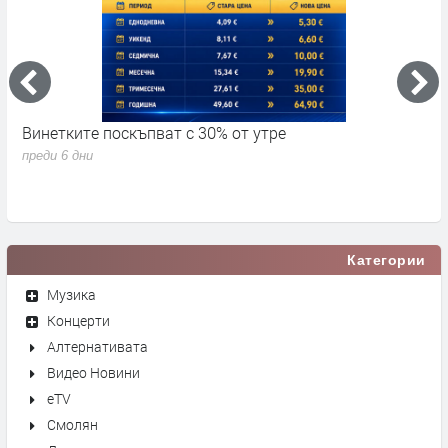
Винетките поскъпват с 30% от утре
3
д
преди 6 дни
п
Категории
Музика
Концерти
Алтернативата
Видео Новини
eTV
Смолян