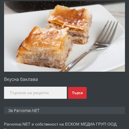
преди 1 година
ПРЕДЛАГА
Работа за общи работници
преди 1 година
ПРЕДЛАГА
Първи поход "По стъпките на Ангел
Войвода"
Вкусна баклава
Търси
преди 1 година
ПРЕДЛАГА
Монтажник на малки детайли за
За Parvomai.NET
медицинската индустрия
Parvomai.NET е собственост на ЕСКОМ МЕДИА ГРУП ООД.