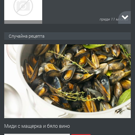
преди 11 месеца
ПРЕДЛАГА
Продава употребявани чисти и
Случайна рецепта
запазени матраци за спални.
преди 1 година
ПРЕДЛАГА
Работа за общи работници
преди 1 година
ПРЕДЛАГА
Първи поход "По стъпките на Ангел
Войвода"
Миди с мащерка и бяло вино