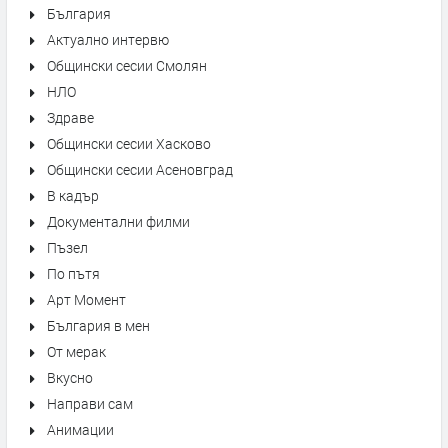
България
Актуално интервю
Общински сесии Смолян
НЛО
Здраве
Общински сесии Хасково
Общински сесии Асеновград
В кадър
Документални филми
Пъзел
По пътя
Арт Момент
България в мен
От мерак
Вкусно
Направи сам
Анимации