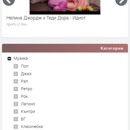
Нелина Джордж x Теди Дора - Идиот
Y
преди 2 дни
п
Категории
Музика
Поп
Джаз
Рап
Ретро
Рок
Латино
Кънтри
БГ
Класическа