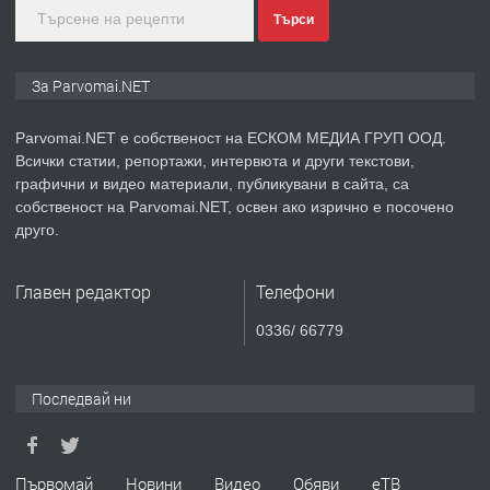
Търси
преди 1 година
ПРЕДЛАГА
Монтажник на малки детайли за
За Parvomai.NET
медицинската индустрия
Parvomai.NET е собственост на ЕСКОМ МЕДИА ГРУП ООД.
Всички статии, репортажи, интервюта и други текстови,
преди 1 година
графични и видео материали, публикувани в сайта, са
собственост на Parvomai.NET, освен ако изрично е посочено
ПРЕДЛАГА
Уроци по Математика
друго.
Главен редактор
Телефони
преди 1 година
0336/ 66779
ПРЕДЛАГА
Продавам апартамент - гр.
Първомай
Последвай ни
преди 1 година
Първомай
Новини
Видео
Обяви
еТВ