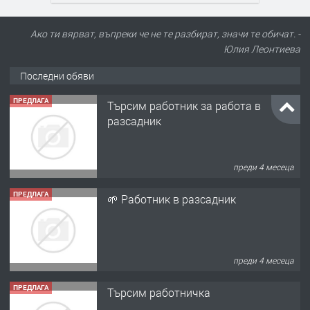
Ако ти вярват, въпреки че не те разбират, значи те обичат. -
Юлия Леонтиева
Последни обяви
ПРЕДЛАГА
Търсим работник за работа в
разсадник
преди 4 месеца
ПРЕДЛАГА
🌱 Работник в разсадник
преди 4 месеца
ПРЕДЛАГА
Търсим работничка