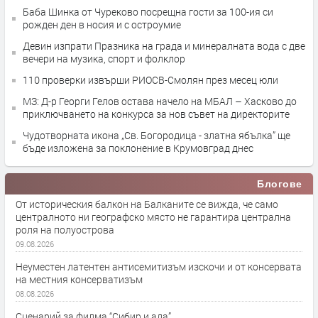
Баба Шинка от Чуреково посрещна гости за 100-ия си
рожден ден в носия и с остроумие
Девин изпрати Празника на града и минералната вода с две
вечери на музика, спорт и фолклор
110 проверки извърши РИОСВ-Смолян през месец юли
МЗ: Д-р Георги Гелов остава начело на МБАЛ – Хасково до
приключването на конкурса за нов съвет на директорите
Чудотворната икона „Св. Богородица - златна ябълка” ще
бъде изложена за поклонение в Крумовград днес
Блогове
От историческия балкон на Балканите се вижда, че само
централното ни географско място не гарантира централна
роля на полуострова
09.08.2026
Неуместен латентен антисемитизъм изскочи и от консервата
на местния консерватизъм
08.08.2026
Сценарий за филма “Сибир и ада”