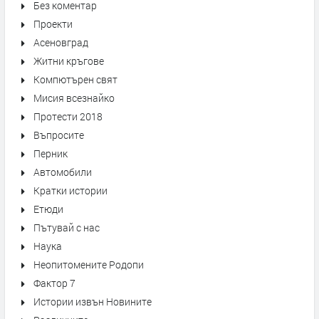
Без коментар
Проекти
Асеновград
Житни кръгове
Компютърен свят
Мисия всезнайко
Протести 2018
Въпросите
Перник
Автомобили
Кратки истории
Етюди
Пътувай с нас
Наука
Неопитомените Родопи
Фактор 7
Истории извън Новините