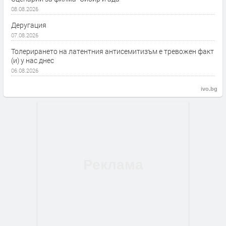
08.08.2026
Деругация
07.08.2026
Толерирането на латентния антисемитизъм е тревожен факт
(и) у нас днес
06.08.2026
ivo.bg