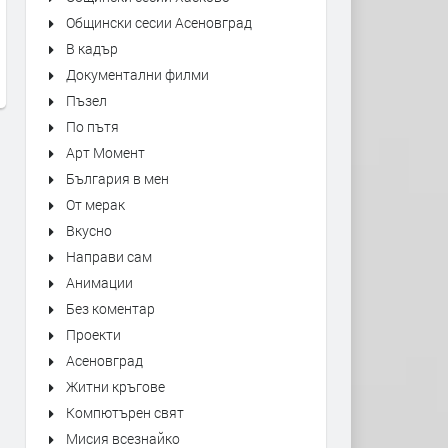
Общински сесии Асеновград
Ivo Dimchev - BLIND
Electric Light Orchestra - Ro
В кадър
Roll Is King
преди 20 часа
Документални филми
преди 20 часа
Пъзел
По пътя
Арт Момент
България в мен
От мерак
Вкусно
Направи сам
Анимации
Без коментар
Проекти
Асеновград
Житни кръгове
Компютърен свят
Мисия всезнайко