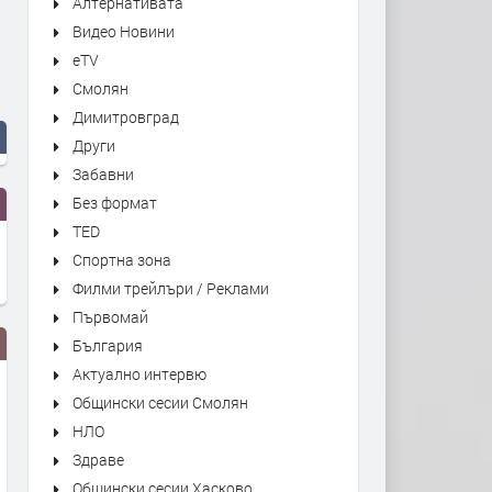
Алтернативата
Видео Новини
eTV
Смолян
Димитровград
Други
Забавни
Без формат
TED
Спортна зона
Филми трейлъри / Реклами
Първомай
България
Актуално интервю
Общински сесии Смолян
НЛО
Здраве
Общински сесии Хасково