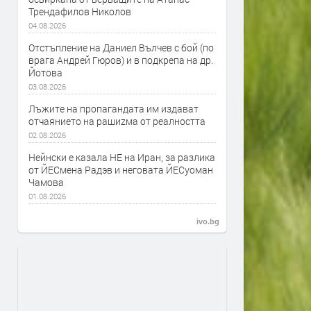
Трендафилов Николов
04.08.2026
Отстъпление на Даниел Вълчев с бой (по
врага Андрей Гюров) и в подкрепа на др.
Йотова
03.08.2026
Лъжите на пропагандата им издават
отчаянието на рашиzма от реалността
02.08.2026
Нейнски е казала НЕ на Иран, за разлика
от ЙЕСмена Радэв и неговата ЙЕСуоман
Чамова
01.08.2026
ivo.bg