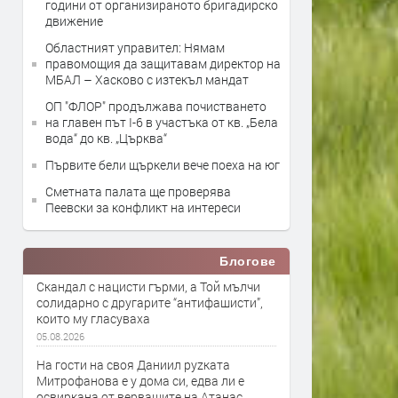
години от организираното бригадирско
движение
Областният управител: Нямам
правомощия да защитавам директор на
МБАЛ – Хасково с изтекъл мандат
ОП "ФЛОР" продължава почистването
на главен път I-6 в участъка от кв. „Бела
вода“ до кв. „Църква“
Първите бели щъркели вече поеха на юг
Сметната палата ще провeрява
Пеевски за конфликт на интереси
Блогове
Скандал с нацисти гърми, а Той мълчи
солидарно с другарите “антифашисти”,
които му гласуваха
05.08.2026
На гости на своя Даниил руzката
Митрофанова е у дома си, едва ли е
освиркана от верващите на Атанас