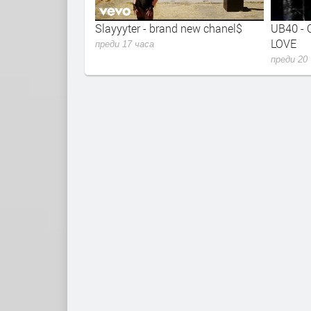
chestra - Ticket To
Slayyyter - brand new chanel$
UB40 - 
LOVE
преди 17 часа
преди 20