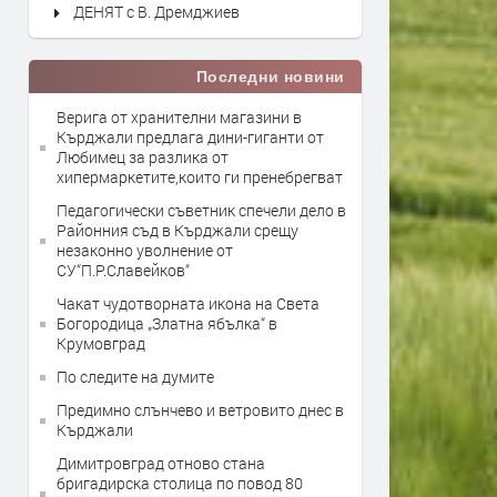
ДЕНЯТ с В. Дремджиев
Последни новини
Верига от хранителни магазини в
Кърджали предлага дини-гиганти от
Любимец за разлика от
хипермаркетите,които ги пренебрегват
Педагогически съветник спечели дело в
Районния съд в Кърджали срещу
незаконно уволнение от
СУ“П.Р.Славейков“
Чакат чудотворната икона на Света
Богородица „Златна ябълка“ в
Крумовград
По следите на думите
Предимно слънчево и ветровито днес в
Кърджали
Димитровград отново стана
бригадирска столица по повод 80