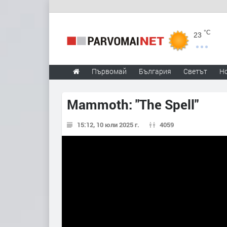
°C
23
Първомай
България
Светът
Н
Mammoth: "The Spell"
15:12, 10 юли 2025 г.
4059