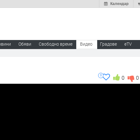
Календар
овини
Обяви
Свободно време
Видео
Градове
eTV
0
0
0