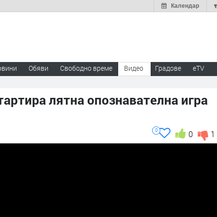
Календар
овини
Обяви
Свободно време
Видео
Градове
eTV
артира лятна опознавателна игра
0
0
1