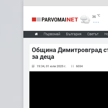
°C
36
Първомай
България
Светът
Н
Община Димитровград ст
за деца
19:34, 01 юли 2025 г.
6034