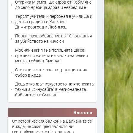
Откриха Мюмюн Шакиров от Кобиляне
до село Яребица,здрав и невредим е
Търсят учители и персонал в училища и
детска градина в Хасково,
Димитровград и Любимец
Повдигнаха обвинение на 18-годишния
за убийството на чичо си
Мобилни екипи на полицията ще се
срещнат с жители на малки населени
места в област Смолян
Стотици се стекоха на традиционния
събор в Арда
Деца откриват изкуството на японската
техника „Кинусайга“ в Регионалната
библиотека в Смолян
Блогове
От историческия балкон на Балканите се
вижда, че само централното ни
географско място не гарантира