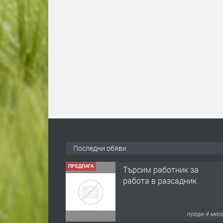
Последни обяви
ПРЕДЛАГА
Търсим работник за
работа в разсадник
преди 4 мес