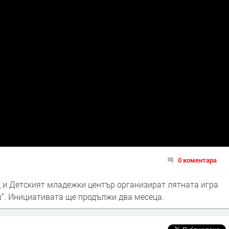
0 коментара
 и Детският младежки център организират лятната игра
ш“. Инициативата ще продължи два месеца.