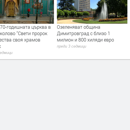
170-годишната църква в
Озеленяват община
колово “Свети пророк
Димитровград с близо 1
ества своя храмов
милион и 800 хиляди евро
к
преди 3 седмици
седмици