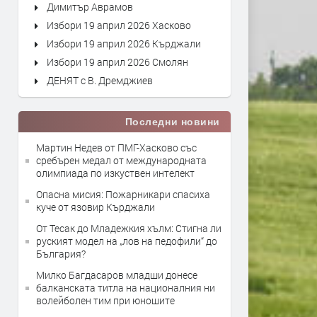
Димитър Аврамов
Избори 19 април 2026 Хасково
Избори 19 април 2026 Кърджали
Избори 19 април 2026 Смолян
ДЕНЯТ с В. Дремджиев
Последни новини
Мартин Недев от ПМГ-Хасково със
сребърен медал от международната
олимпиада по изкуствен интелект
Опасна мисия: Пожарникари спасиха
куче от язовир Кърджали
От Тесак до Младежкия хълм: Стигна ли
руският модел на „лов на педофили“ до
България?
Милко Багдасаров младши донесе
балканската титла на националния ни
волейболен тим при юношите