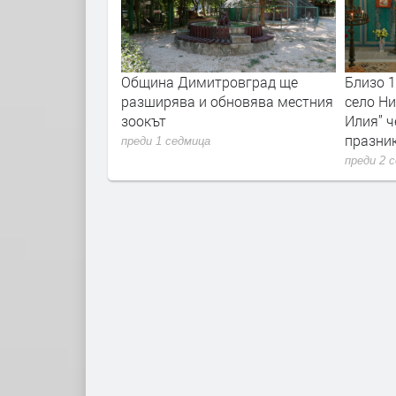
очва ремонтът на
Община Димитровград ще
Близо 
рад - Бряст -
разширява и обновява местния
село Ни
нско
зоокът
Илия” ч
празни
преди 1 седмица
преди 2 