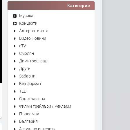
Категории
Музика
Концерти
Алтернативата
Видео Новини
eTV
Смолян
Димитровград
Други
Забавни
Без формат
TED
Спортна зона
Филми трейлъри / Реклами
Първомай
България
Актуално интервю