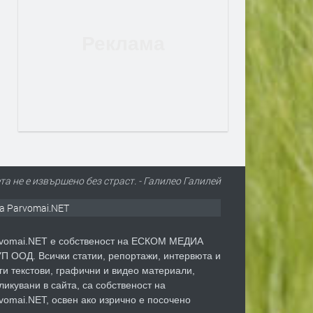
та не е извършено без страст. - Галилео Галилей
а Parvomai.NET
vomai.NET е собственост на ЕСКОМ МЕДИА
П ООД. Всички статии, репортажи, интервюта и
ги текстови, графични и видео материали,
ликувани в сайта, са собственост на
vomai.NET, освен ако изрично е посочено