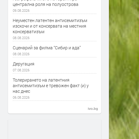
централна роля на полуострова
09.08.2026
Неуместен латентен антисемитизъм
изскочи и от консервата на местния
консерватизъм
08.08.2026
Сценарий за филма “Сибир и ада”
08.08.2026
Деругация
07.08.2026
Толерирането на латентния
антисемитизъм е тревожен факт (и) у
нас днес
06.08.2026
ivo.bg