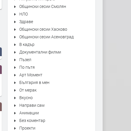
Общински сесии Смолян
НЛО
Здраве
Общински сесии Хасково
Общински сесии Асеновград
В кадър
Документални филми
Пъзел
По пътя
Арт Момент
България в мен
От мерак
Вкусно
Направи сам
Анимации
Без коментар
Проекти