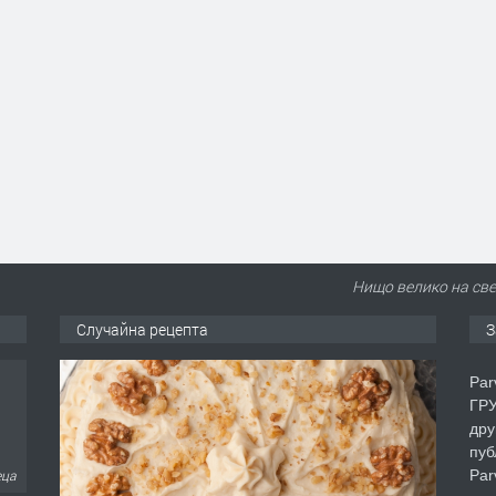
Нищо велико на све
Случайна рецепта
З
Par
ГРУ
дру
пуб
Par
еца