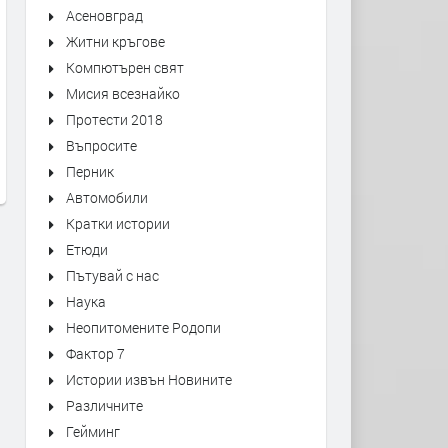
Асеновград
Житни кръгове
Компютърен свят
С официална церемония
Срещу строежа на две ж
Мисия всезнайко
откриха още един саниран блок
сгради протестират жите
Протести 2018
в Димитровград
на Димитровград
Въпросите
преди 3 седмици
преди 1 месец
Перник
Автомобили
Кратки истории
Етюди
Пътувай с нас
Наука
Неопитомените Родопи
Фактор 7
Истории извън Новините
Различните
Гейминг