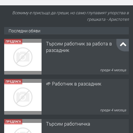
Всекиму е присъщо да греши, но само глупавият упорства в
грешката - Аристотел
Последни обяви
ПРЕДЛАГА
Търсим работник за работа в
разсадник
преди 4 месеца
ПРЕДЛАГА
🌱 Работник в разсадник
преди 4 месеца
ПРЕДЛАГА
Търсим работничка