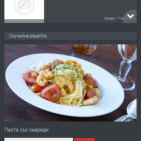
преди 11 месеца
ПРЕДЛАГА
Продава употребявани чисти и
Случайна рецепта
запазени матраци за спални.
преди 1 година
ПРЕДЛАГА
Работа за общи работници
преди 1 година
ПРЕДЛАГА
Първи поход "По стъпките на Ангел
Войвода"
Паста със скариди