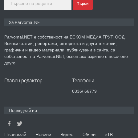
Търси
преди 1 година
ПРЕДЛАГА
Монтажник на малки детайли за
За Parvomai.NET
медицинската индустрия
Parvomai.NET е собственост на ЕСКОМ МЕДИА ГРУП ООД.
Всички статии, репортажи, интервюта и други текстови,
преди 1 година
графични и видео материали, публикувани в сайта, са
собственост на Parvomai.NET, освен ако изрично е посочено
ПРЕДЛАГА
Уроци по Математика
друго.
Главен редактор
Телефони
преди 1 година
0336/ 66779
ПРЕДЛАГА
Продавам апартамент - гр.
Първомай
Последвай ни
преди 1 година
Първомай
Новини
Видео
Обяви
еТВ