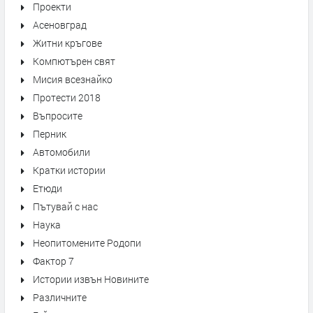
Проекти
Асеновград
Житни кръгове
Компютърен свят
Мисия всезнайко
Протести 2018
Въпросите
Перник
Автомобили
Кратки истории
Етюди
Пътувай с нас
Наука
Неопитомените Родопи
Фактор 7
Истории извън Новините
Различните