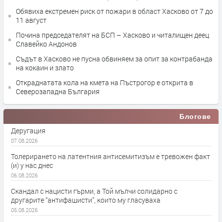
Обявиха екстремен риск от пожари в област Хасково от 7 до
11 август
Почина председателят на БСП – Хасково и читалищен деец
Славейко Андонов
Съдът в Хасково не пусна обвиняем за опит за контрабанда
на кокаин и злато
Откраднатата кола на кмета на Пъстрогор е открита в
Северозападна България
Блогове
Деругация
07.08.2026
Толерирането на латентния антисемитизъм е тревожен факт
(и) у нас днес
06.08.2026
Скандал с нацисти гърми, а Той мълчи солидарно с
другарите “антифашисти”, които му гласуваха
05.08.2026