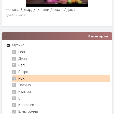
Нелина Джордж x Теди Дора - Идиот
Y
преди 9 часа
п
Категории
Музика
Поп
Джаз
Рап
Ретро
Рок
Латино
Кънтри
БГ
Класическа
Електронна