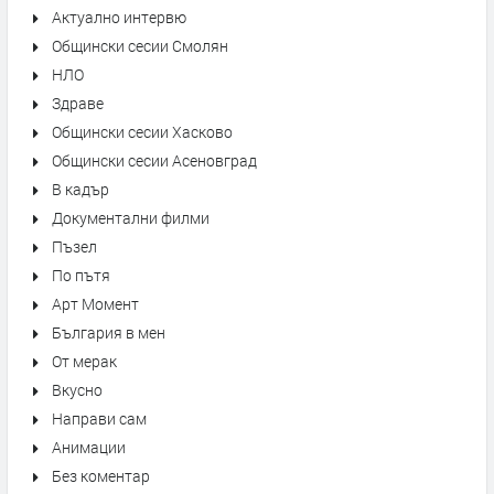
Актуално интервю
Общински сесии Смолян
НЛО
Здраве
Общински сесии Хасково
Общински сесии Асеновград
В кадър
Документални филми
Пъзел
По пътя
Арт Момент
България в мен
От мерак
Вкусно
Направи сам
Анимации
Без коментар