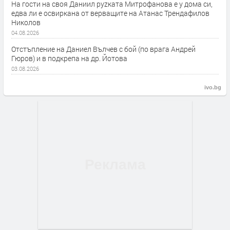
На гости на своя Даниил руzката Митрофанова е у дома си,
едва ли е освиркана от верващите на Атанас Трендафилов
Николов
04.08.2026
Отстъпление на Даниел Вълчев с бой (по врага Андрей
Гюров) и в подкрепа на др. Йотова
03.08.2026
ivo.bg