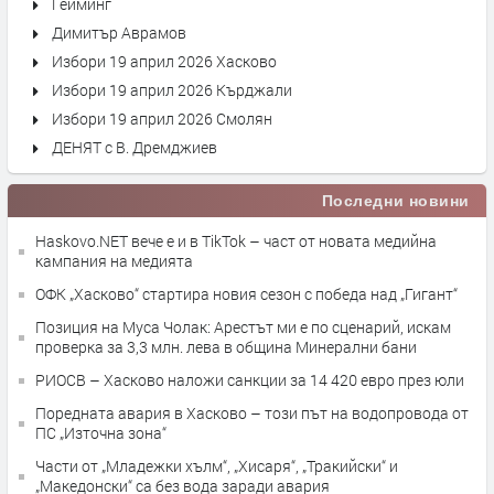
Гейминг
Димитър Аврамов
Избори 19 април 2026 Хасково
Избори 19 април 2026 Кърджали
Избори 19 април 2026 Смолян
ДЕНЯТ с В. Дремджиев
Последни новини
Haskovo.NET вече е и в TikTok – част от новата медийна
кампания на медията
ОФК „Хасково“ стартира новия сезон с победа над „Гигант“
Позиция на Муса Чолак: Арестът ми е по сценарий, искам
проверка за 3,3 млн. лева в община Минерални бани
РИОСВ – Хасково наложи санкции за 14 420 евро през юли
Поредната авария в Хасково – този път на водопровода от
ПС „Източна зона“
Части от „Младежки хълм“, „Хисаря“, „Тракийски“ и
„Македонски“ са без вода заради авария