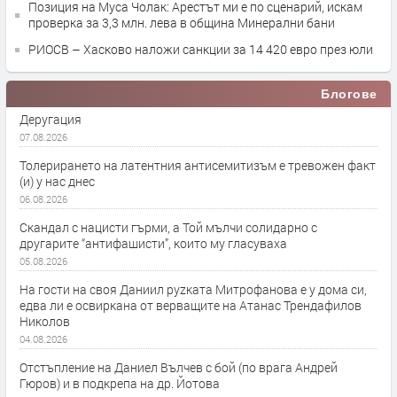
Позиция на Муса Чолак: Арестът ми е по сценарий, искам
проверка за 3,3 млн. лева в община Минерални бани
РИОСВ – Хасково наложи санкции за 14 420 евро през юли
Блогове
Деругация
07.08.2026
Толерирането на латентния антисемитизъм е тревожен факт
(и) у нас днес
06.08.2026
Скандал с нацисти гърми, а Той мълчи солидарно с
другарите “антифашисти”, които му гласуваха
05.08.2026
На гости на своя Даниил руzката Митрофанова е у дома си,
едва ли е освиркана от верващите на Атанас Трендафилов
Николов
04.08.2026
Отстъпление на Даниел Вълчев с бой (по врага Андрей
Гюров) и в подкрепа на др. Йотова