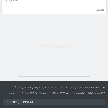
03.08.2026
ivo.bg
Говорете с децата, когато ядат, и това, което казвате, ще
остане, дори когато вас вече ви няма - индианска поговорка
Последни обяви