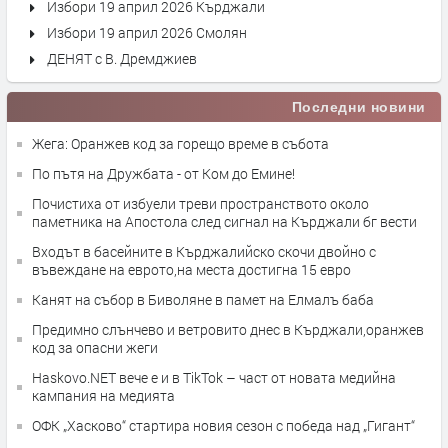
Избори 19 април 2026 Кърджали
Избори 19 април 2026 Смолян
ДЕНЯТ с В. Дремджиев
Последни новини
Жега: Оранжев код за горещо време в събота
По пътя на Дружбата - от Ком до Емине!
Почистиха от избуели треви пространството около
паметника на Апостола след сигнал на Кърджали бг вести
Входът в басейните в Кърджалийско скочи двойно с
въвеждане на еврото,на места достигна 15 евро
Канят на събор в Биволяне в памет на Елмалъ баба
Предимно слънчево и ветровито днес в Кърджали,оранжев
код за опасни жеги
Haskovo.NET вече е и в TikTok – част от новата медийна
кампания на медията
ОФК „Хасково“ стартира новия сезон с победа над „Гигант“