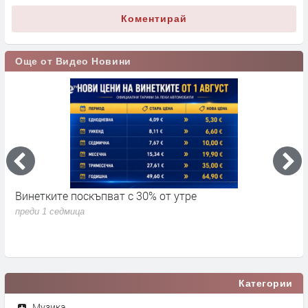
Коментирай
Още от Видео Новини
Винетките поскъпват с 30% от утре
3
д
преди 1 седмица
п
Категории
Музика