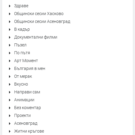
Здраве
Общински сесии Хасково
Общински сесии Асеновград
В кадър
Документални филми
Пъзел
По пътя
Арт Момент
България в мен
От мерак
Вкусно
Направи сам
Анимации
Без коментар
Проекти
Асеновград
Житни кръгове