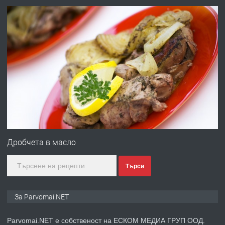
преди 1 година
ПРЕДЛАГА
Работа за общи работници
преди 1 година
ПРЕДЛАГА
Първи поход "По стъпките на Ангел
Войвода"
Дробчета в масло
Търси
преди 1 година
ПРЕДЛАГА
Монтажник на малки детайли за
За Parvomai.NET
медицинската индустрия
Parvomai.NET е собственост на ЕСКОМ МЕДИА ГРУП ООД.