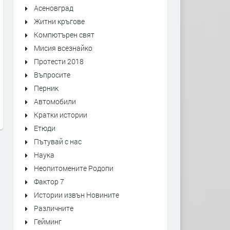
Асеновград
Житни кръгове
Компютърен свят
Мисия всезнайко
Протести 2018
Друмев - силата да сбъдваш
Едната птичка, която пра
Въпросите
мечтите си и на село
пролет на село
Перник
преди 2 години
преди 2 години
Автомобили
Кратки истории
Етюди
Пътувай с нас
Наука
Неопитомените Родопи
Фактор 7
Истории извън Новините
Различните
Гейминг