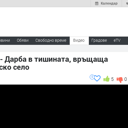
Календар
овини
Обяви
Свободно време
Видео
Градове
eTV
 - Дарба в тишината, връщаща
ско село
0
5
0