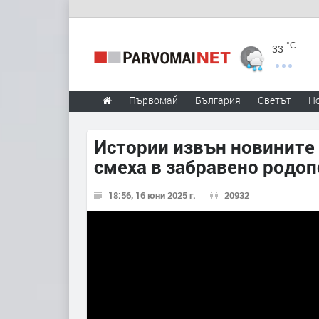
°C
33
Първомай
България
Светът
Н
Истории извън новините
смеха в забравено родоп
18:56, 16 юни 2025 г.
20932