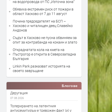
на водопровода от ПС „Източна зона“
Обявиха екстремен риск от пожари в
област Хасково от 7 до 11 август
Почина председателят на БСП –
Хасково и читалищен деец Славейко
Андонов
Съдът в Хасково не пусна обвиняем за
опит за контрабанда на кокаин и злато
Откраднатата кола на кмета на
Пъстрогор е открита в Северозападна
България
Linkin Park разказват историята на
своето завръщане
Блогове
Деругация
07.08.2026
Толерирането на латентния
антисемитизъм е тревожен факт (и) у