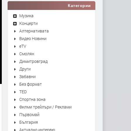
Категории
Музика
Концерти
Алтернативата
Видео Новини
eTV
Смолян
Димитровград
Други
Забавни
Без формат
TED
Спортна зона
Филми трейлъри / Реклами
Първомай
България
Актуално интервю