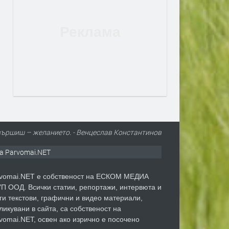
звършиш – желанието. - Венцеслав Константинов
а Parvomai.NET
vomai.NET е собственост на ЕСКОМ МЕДИА
П ООД. Всички статии, репортажи, интервюта и
ги текстови, графични и видео материали,
ликувани в сайта, са собственост на
vomai.NET, освен ако изрично е посочено