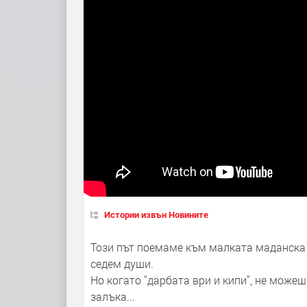
Истории извън Новините
Този път поемаме към малката маданска 
седем души.
Но когато "дарбата ври и кипи", не можеш
залъка...