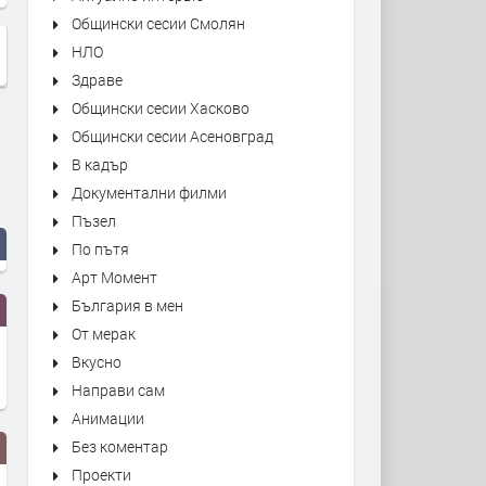
Общински сесии Смолян
НЛО
Здраве
Общински сесии Хасково
Общински сесии Асеновград
В кадър
Документални филми
Пъзел
По пътя
Арт Момент
България в мен
От мерак
Вкусно
Направи сам
Анимации
Без коментар
Проекти