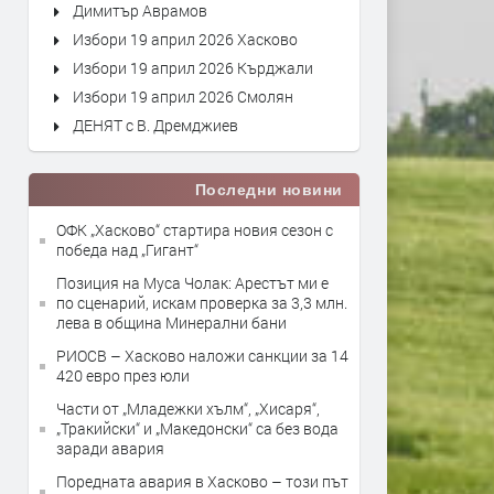
Димитър Аврамов
Избори 19 април 2026 Хасково
Избори 19 април 2026 Кърджали
Избори 19 април 2026 Смолян
ДЕНЯТ с В. Дремджиев
Последни новини
ОФК „Хасково“ стартира новия сезон с
победа над „Гигант“
Позиция на Муса Чолак: Арестът ми е
по сценарий, искам проверка за 3,3 млн.
лева в община Минерални бани
РИОСВ – Хасково наложи санкции за 14
420 евро през юли
Части от „Младежки хълм“, „Хисаря“,
„Тракийски“ и „Македонски“ са без вода
заради авария
Поредната авария в Хасково – този път