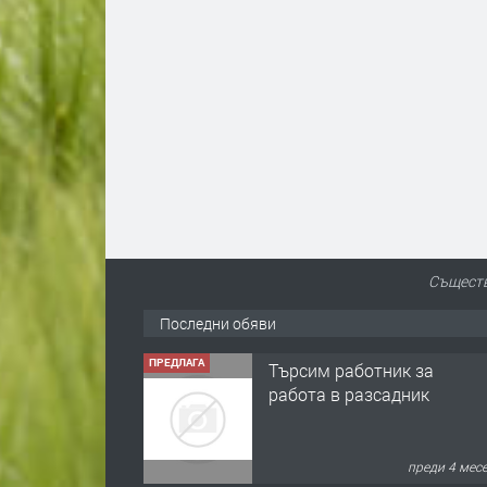
Съществ
Последни обяви
ПРЕДЛАГА
Търсим работник за
работа в разсадник
преди 4 мес