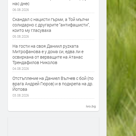
нас днес
06.08.2026
Скандал с нацисти гърми, а Той мълчи
солидарно с другарите “антифашисти”,
които му гласуваха
05.08.2026
На гости на своя Даниил руzката
Митрофанова е у дома си, едва ли е
освиркана от верващите на Атанас
Трендафилов Николов
04.08.2026
Отстъпление на Даниел Вълчев с бой (по
врага Андрей Гюров) и в подкрепа на др.
Йотова
03.08.2026
ivo.bg