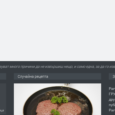
уват много причини да не извършиш нещо, и само една, за да го и
Случайна рецепта
З
Par
ГРУ
дру
пуб
Par
еца