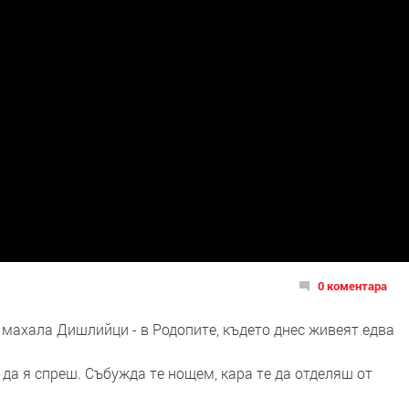
0 коментара
махала Дишлийци - в Родопите, където днес живеят едва
 да я спреш. Събужда те нощем, кара те да отделяш от