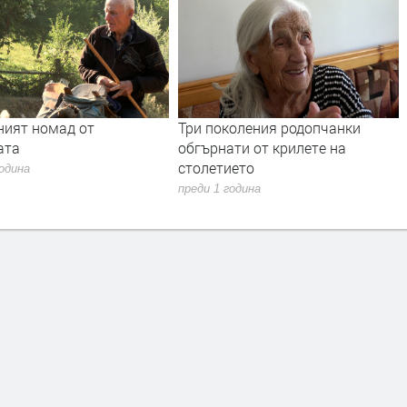
ният номад от
Три поколения родопчанки
ата
обгърнати от крилете на
столетието
година
преди 1 година