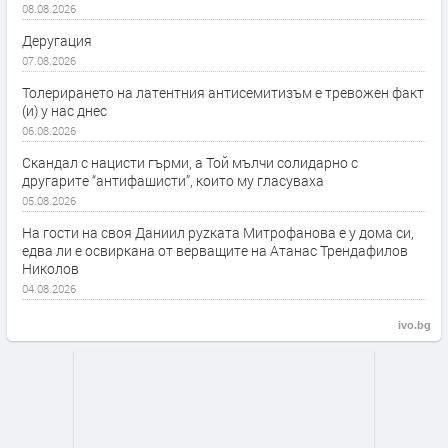
08.08.2026
Деругация
07.08.2026
Толерирането на латентния антисемитизъм е тревожен факт
(и) у нас днес
06.08.2026
Скандал с нацисти гърми, а Той мълчи солидарно с
другарите “антифашисти”, които му гласуваха
05.08.2026
На гости на своя Даниил руzката Митрофанова е у дома си,
едва ли е освиркана от верващите на Атанас Трендафилов
Николов
04.08.2026
ivo.bg