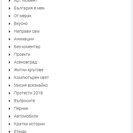
Арт Момент
България в мен
От мерак
Вкусно
Направи сам
Анимации
Без коментар
Проекти
Асеновград
Житни кръгове
Компютърен свят
Мисия всезнайко
Протести 2018
Въпросите
Перник
Автомобили
Кратки истории
Етюди