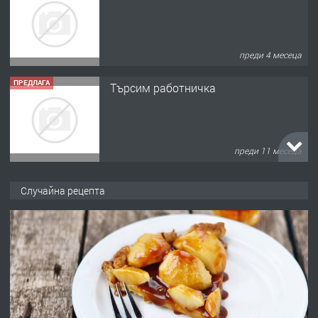
преди 4 месеца
ПРЕДЛАГА
Търсим работничка
преди 11 месеца
ПРЕДЛАГА
Продава употребявани чисти и
Случайна рецепта
запазени матраци за спални.
преди 1 година
ПРЕДЛАГА
Работа за общи работници