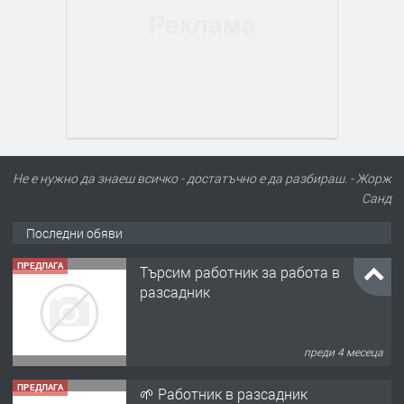
Не е нужно да знаеш всичко - достатъчно е да разбираш. - Жорж
Санд
Последни обяви
ПРЕДЛАГА
Търсим работник за работа в
разсадник
преди 4 месеца
ПРЕДЛАГА
🌱 Работник в разсадник