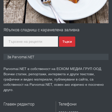
преди 1 година
ПРЕДЛАГА
Първи поход "По стъпките на Ангел
Войвода"
Ябълков сладкиш с карамелена заливка
Търси
преди 1 година
ПРЕДЛАГА
Монтажник на малки детайли за
За Parvomai.NET
медицинската индустрия
Parvomai.NET е собственост на ЕСКОМ МЕДИА ГРУП ООД.
Всички статии, репортажи, интервюта и други текстови,
преди 1 година
графични и видео материали, публикувани в сайта, са
собственост на Parvomai.NET, освен ако изрично е посочено
ПРЕДЛАГА
Уроци по Математика
друго.
Главен редактор
Телефони
преди 1 година