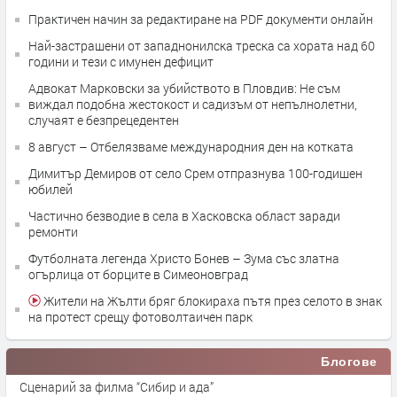
Практичен начин за редактиране на PDF документи онлайн
Най-застрашени от западнонилска треска са хората над 60
години и тези с имунен дефицит
Адвокат Марковски за убийството в Пловдив: Не съм
виждал подобна жестокост и садизъм от непълнолетни,
случаят е безпрецедентен
8 август – Отбелязваме международния ден на котката
Димитър Демиров от село Срем отпразнува 100-годишен
юбилей
Частично безводие в села в Хасковска област заради
ремонти
Футболната легенда Христо Бонев – Зума със златна
огърлица от борците в Симеоновград
Жители на Жълти бряг блокираха пътя през селото в знак
на протест срещу фотоволтаичен парк
Блогове
Сценарий за филма “Сибир и ада”