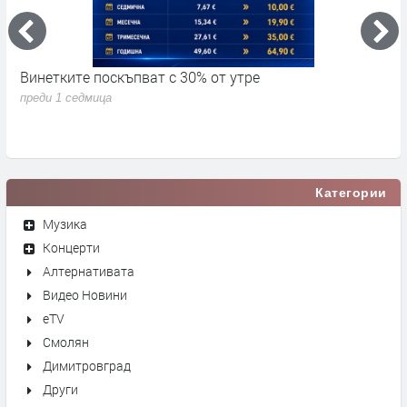
Винетките поскъпват с 30% от утре
3
д
преди 1 седмица
п
Категории
Музика
Концерти
Алтернативата
Видео Новини
eTV
Смолян
Димитровград
Други