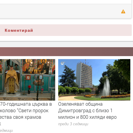
Коментирай
170-годишната църква в
Озеленяват община
колово “Свети пророк
Димитровград с близо 1
ества своя храмов
милион и 800 хиляди евро
к
преди 3 седмици
седмици