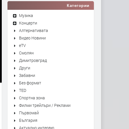
Категории
Музика
Концерти
Алтернативата
Видео Новини
eTV
Смолян
Димитровград
Други
Забавни
Без формат
TED
Спортна зона
Филми трейлъри / Реклами
Първомай
България
Актуално интервю