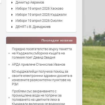
Димитър Аврамов
Избори 19 април 2026 Хасково
Избори 19 април 2026 Кърджали
Избори 19 април 2026 Смолян
ДЕНЯТ с В. Дремджиев
Последни новини
Поредно посегателство върху паметта
на Кърджали,събориха къщата на
големия поет Давид Овадия
АРДА привлече Станислав Иванов
60 кърджалийци получиха помощ за
своите електроннни здравни досиета в
изнесените разяснителни пунктове на
РЗИ
Проблем със захранването с
промишлена вода не попречи за
поливането на цветните лехи в
Кърджали,включиха се водоноски