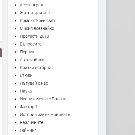
Асеновград
Житни кръгове
Компютърен свят
Мисия всезнайко
Протести 2018
Въпросите
Перник
Автомобили
Кратки истории
Етюди
Пътувай с нас
Наука
Неопитомените Родопи
С официална церемония
Срещу строежа на две ж
Фактор 7
откриха още един саниран блок
сгради протестират жите
Истории извън Новините
в Димитровград
на Димитровград
Различните
преди 3 седмици
преди 4 седмици
Гейминг