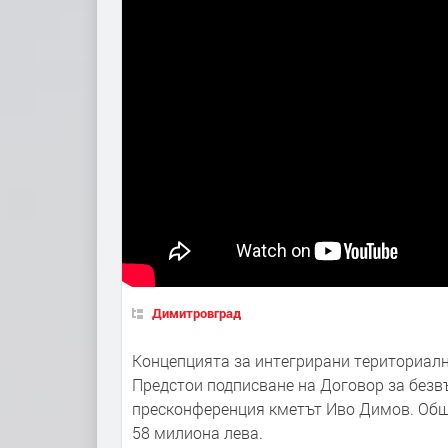
Димитровград
Концепцията за интегрирани териториал
Предстои подписване на Договор за без
пресконференция кметът Иво Димов. Обща
58 милиона лева.