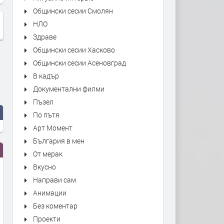
Общински сесии Смолян
НЛО
Здраве
Общински сесии Хасково
Общински сесии Асеновград
В кадър
Документални филми
Пъзел
По пътя
Арт Момент
България в мен
От мерак
Вкусно
Направи сам
Анимации
Без коментар
Проекти