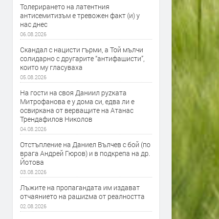
Толерирането на латентния
антисемитизъм е тревожен факт (и) у
нас днес
06.08.2026
Скандал с нацисти гърми, а Той мълчи
солидарно с другарите “антифашисти”,
които му гласуваха
05.08.2026
На гости на своя Даниил руzката
Митрофанова е у дома си, едва ли е
освиркана от верващите на Атанас
Трендафилов Николов
04.08.2026
Отстъпление на Даниел Вълчев с бой (по
врага Андрей Гюров) и в подкрепа на др.
Йотова
03.08.2026
Лъжите на пропагандата им издават
отчаянието на рашиzма от реалността
02.08.2026