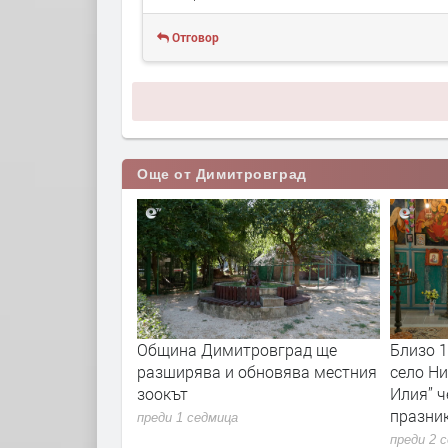
Отговор
Още от Димитровград
очва ремонтът на
Община Димитровград ще
Близо 
рад - Бряст -
разширява и обновява местния
село Ни
нско
зоокът
Илия” ч
празни
преди 1 седмица
преди 2 