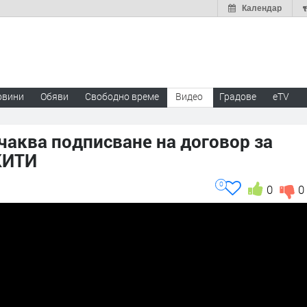
Календар
овини
Обяви
Свободно време
Видео
Градове
eTV
аква подписване на договор за
КИТИ
0
0
0