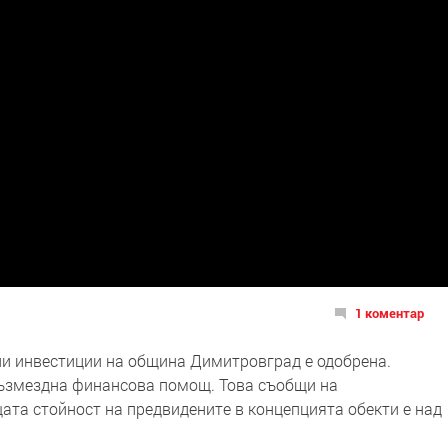
1 коментар
ни инвестиции на община Димитровград е одобрена.
възмездна финансова помощ. Това съобщи на
та стойност на предвидените в концепцията обекти е над