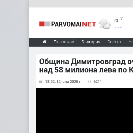
°C
23
Първомай
България
Светът
Н
Община Димитровград оч
над 58 милиона лева по 
18:52, 12 юни 2025 г.
6211