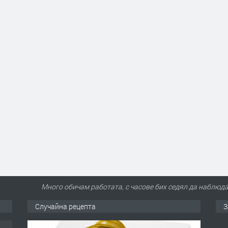
Много обичам работата, с часове бих седял да наблюда
Случайна рецепта
З