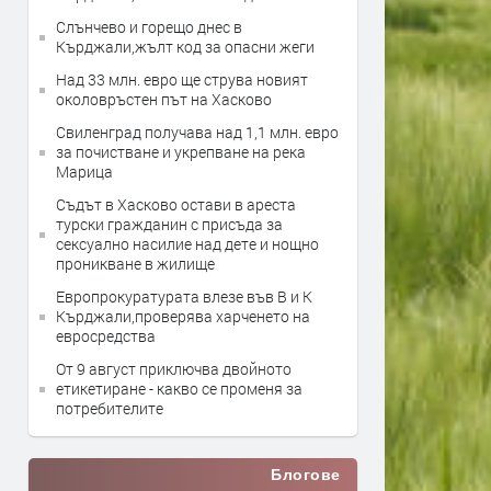
Слънчево и горещо днес в
Кърджали,жълт код за опасни жеги
Над 33 млн. евро ще струва новият
околовръстен път на Хасково
Свиленград получава над 1,1 млн. евро
за почистване и укрепване на река
Марица
Съдът в Хасково остави в ареста
турски гражданин с присъда за
сексуално насилие над дете и нощно
проникване в жилище
Европрокуратурата влезе във В и К
Кърджали,проверява харченето на
евросредства
От 9 август приключва двойното
етикетиране - какво се променя за
потребителите
Блогове