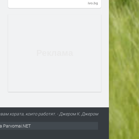
ivo.bg
вам хората, които работят. - Джером К. Джером
а Parvomai.NET