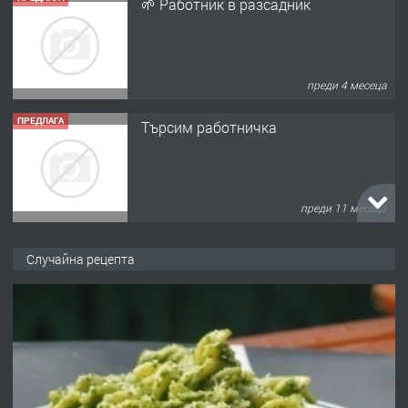
🌱 Работник в разсадник
преди 4 месеца
ПРЕДЛАГА
Търсим работничка
преди 11 месеца
ПРЕДЛАГА
Продава употребявани чисти и
Случайна рецепта
запазени матраци за спални.
преди 1 година
ПРЕДЛАГА
Работа за общи работници