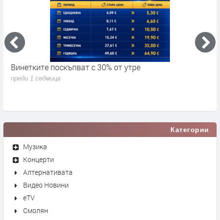
Винетките поскъпват с 30% от утре
3
д
преди 1 седмица
п
Категории
Музика
Концерти
Алтернативата
Видео Новини
eTV
Смолян