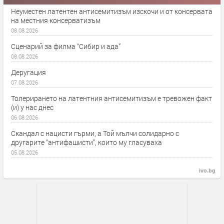
Неуместен латентен антисемитизъм изскочи и от консервата
на местния консерватизъм
08.08.2026
Сценарий за филма “Сибир и ада”
08.08.2026
Деругация
07.08.2026
Толерирането на латентния антисемитизъм е тревожен факт
(и) у нас днес
06.08.2026
Скандал с нацисти гърми, а Той мълчи солидарно с
другарите “антифашисти”, които му гласуваха
05.08.2026
ivo.bg