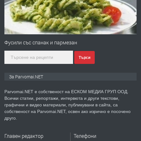
преди 1 година
ПРЕДЛАГА
Първи поход "По стъпките на Ангел
Войвода"
Фусили със спанак и пармезан
Търси
преди 1 година
ПРЕДЛАГА
Монтажник на малки детайли за
За Parvomai.NET
медицинската индустрия
Parvomai.NET е собственост на ЕСКОМ МЕДИА ГРУП ООД.
Всички статии, репортажи, интервюта и други текстови,
преди 1 година
графични и видео материали, публикувани в сайта, са
собственост на Parvomai.NET, освен ако изрично е посочено
ПРЕДЛАГА
Уроци по Математика
друго.
Главен редактор
Телефони