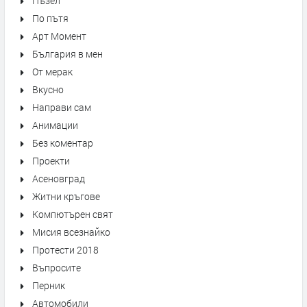
Пъзел
По пътя
Арт Момент
България в мен
От мерак
Вкусно
Направи сам
Анимации
Без коментар
Проекти
Асеновград
Житни кръгове
Компютърен свят
Мисия всезнайко
Протести 2018
Въпросите
Перник
Автомобили