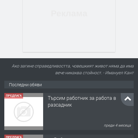
Ако загине справедливостта, човешкият живот няма да има
вече никаква стойност. - Имануел Кант
Последни обяви
ПРЕДЛАГА
Търсим работник за работа в
разсадник
преди 4 месеца
ПРЕДЛАГА