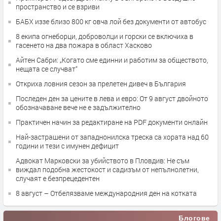
пространство и се взриви
БАБХ иззе близо 800 кг овча лой без документи от автобус
8 екипа огнеборци, доброволци и горски се включиха в
гасенето на два пожара в област Хасково
Айтен Сабри: „Когато сме единни и работим за обществото,
нещата се случват“
Откриха ловния сезон за прелетен дивеч в България
Последен ден за цените в лева и евро: От 9 август двойното
обозначаване вече не е задължително
Практичен начин за редактиране на PDF документи онлайн
Най-застрашени от западнонилска треска са хората над 60
години и тези с имунен дефицит
Адвокат Марковски за убийството в Пловдив: Не съм
виждал подобна жестокост и садизъм от непълнолетни,
случаят е безпрецедентен
8 август – Отбелязваме международния ден на котката
Блогове