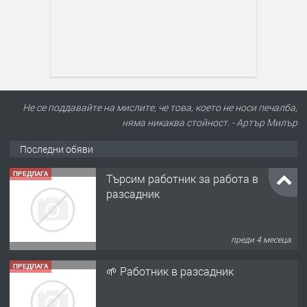
Не се поддавайте на мислите, че това, което не носи печалба,
няма никаква стойност. - Артър Милър
Последни обяви
ПРЕДЛАГА
Търсим работник за работа в
разсадник
преди 4 месеца
ПРЕДЛАГА
🌱 Работник в разсадник