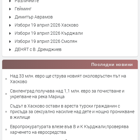
Различните
Гейминг
Димитър Аврамов
Избори 19 април 2026 Хасково
Избори 19 април 2026 Кърджали
Избори 19 април 2026 Смолян
ДЕНЯТ с В. Дремджиев
Последни новини
Над 33 млн. евро ще струва новият околовръстен път на
Хасково
Свиленград получава над 1,1 млн. евро за почистване и
укрепване на река Марица
Съдът в Хасково остави в ареста турски гражданин с
присъда за сексуално насилие над дете и нощно проникване
в жилище
Европрокуратурата влезе във В и К Кърджали,проверява
харченето на евросредства