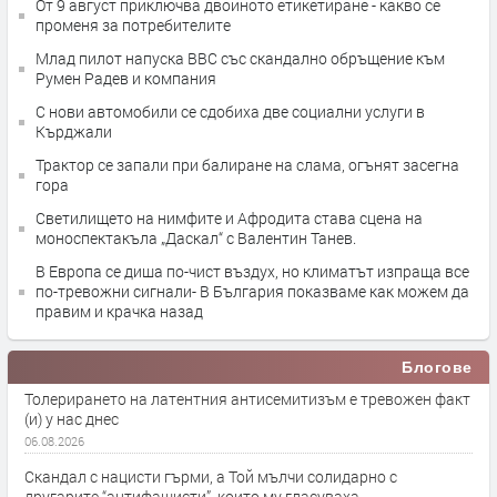
От 9 август приключва двойното етикетиране - какво се
променя за потребителите
Млад пилот напуска ВВС със скандално обръщение към
Румен Радев и компания
С нови автомобили се сдобиха две социални услуги в
Кърджали
Трактор се запали при балиране на слама, огънят засегна
гора
Светилището на нимфите и Афродита става сцена на
моноспектакъла „Даскал“ с Валентин Танев.
В Европа се диша по-чист въздух, но климатът изпраща все
по-тревожни сигнали- В България показваме как можем да
правим и крачка назад
Блогове
Толерирането на латентния антисемитизъм е тревожен факт
(и) у нас днес
06.08.2026
Скандал с нацисти гърми, а Той мълчи солидарно с
другарите “антифашисти”, които му гласуваха