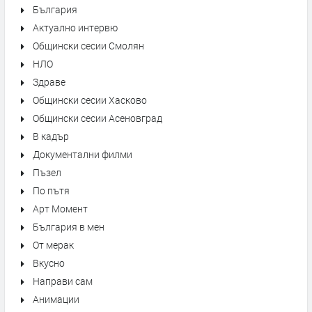
България
Актуално интервю
Общински сесии Смолян
НЛО
Здраве
Общински сесии Хасково
Общински сесии Асеновград
В кадър
Документални филми
Пъзел
По пътя
Арт Момент
България в мен
От мерак
Вкусно
Направи сам
Анимации