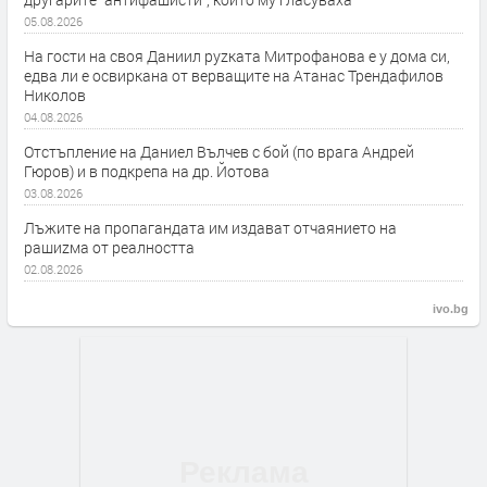
05.08.2026
На гости на своя Даниил руzката Митрофанова е у дома си,
едва ли е освиркана от верващите на Атанас Трендафилов
Николов
04.08.2026
Отстъпление на Даниел Вълчев с бой (по врага Андрей
Гюров) и в подкрепа на др. Йотова
03.08.2026
Лъжите на пропагандата им издават отчаянието на
рашиzма от реалността
02.08.2026
ivo.bg