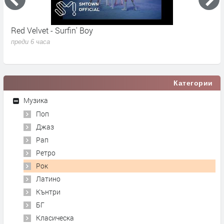
Red Velvet - Surfin' Boy
M
N
преди 6 часа
п
Категории
Музика
Поп
Джаз
Рап
Ретро
Рок
Латино
Кънтри
БГ
Класическа