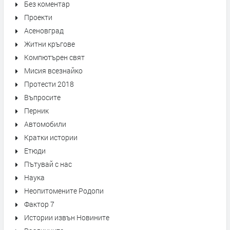
Без коментар
Проекти
Асеновград
Житни кръгове
Компютърен свят
Мисия всезнайко
Протести 2018
Въпросите
Перник
Автомобили
Кратки истории
Етюди
Пътувай с нас
Наука
Неопитомените Родопи
Фактор 7
Истории извън Новините