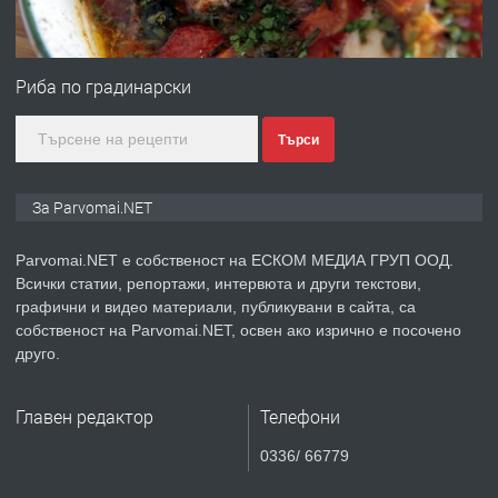
ПРЕДЛАГА
Първи поход "По стъпките на Ангел
Войвода"
Риба по градинарски
Търси
преди 1 година
ПРЕДЛАГА
Монтажник на малки детайли за
За Parvomai.NET
медицинската индустрия
Parvomai.NET е собственост на ЕСКОМ МЕДИА ГРУП ООД.
Всички статии, репортажи, интервюта и други текстови,
преди 1 година
графични и видео материали, публикувани в сайта, са
собственост на Parvomai.NET, освен ако изрично е посочено
ПРЕДЛАГА
Уроци по Математика
друго.
Главен редактор
Телефони
преди 1 година
0336/ 66779
ПРЕДЛАГА
Продавам апартамент - гр.