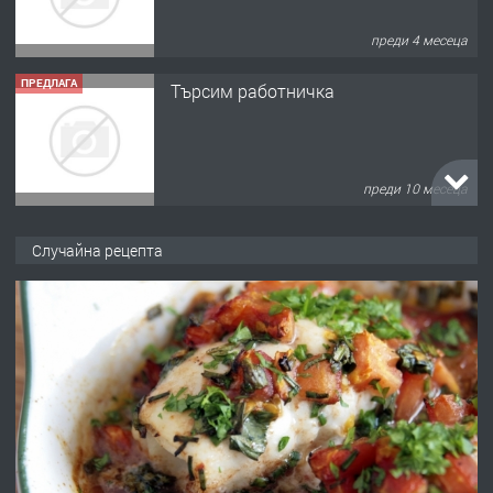
преди 4 месеца
ПРЕДЛАГА
Търсим работничка
преди 10 месеца
ПРЕДЛАГА
Продава употребявани чисти и
Случайна рецепта
запазени матраци за спални.
преди 1 година
ПРЕДЛАГА
Работа за общи работници
преди 1 година