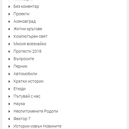
Без коментар
Проекти
Асеновград
Житни кръгове
Компютърен свят
Мисия всезнайко
Протести 2018
Въпросите
Перник
Автомобили
Кратки истории
Етюди
Пътувай с нас
Наука
Неопитомените Родопи
Фактор 7
Истории извън Новините