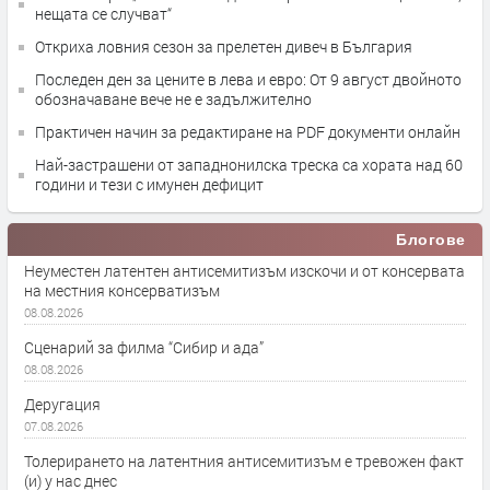
нещата се случват“
Откриха ловния сезон за прелетен дивеч в България
Последен ден за цените в лева и евро: От 9 август двойното
обозначаване вече не е задължително
Практичен начин за редактиране на PDF документи онлайн
Най-застрашени от западнонилска треска са хората над 60
години и тези с имунен дефицит
Блогове
Неуместен латентен антисемитизъм изскочи и от консервата
на местния консерватизъм
08.08.2026
Сценарий за филма “Сибир и ада”
08.08.2026
Деругация
07.08.2026
Толерирането на латентния антисемитизъм е тревожен факт
(и) у нас днес