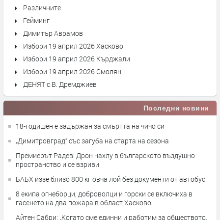
Различните
Гейминг
Димитър Аврамов
Избори 19 април 2026 Хасково
Избори 19 април 2026 Кърджали
Избори 19 април 2026 Смолян
ДЕНЯТ с В. Дремджиев
Последни новини
18-годишен е задържан за смъртта на чичо си
„Димитровград“ със загуба на старта на сезона
Премиерът Радев: Дрон нахлу в българското въздушно
пространство и се взриви
БАБХ иззе близо 800 кг овча лой без документи от автобус
8 екипа огнеборци, доброволци и горски се включиха в
гасенето на два пожара в област Хасково
Айтен Сабри: „Когато сме единни и работим за обществото,