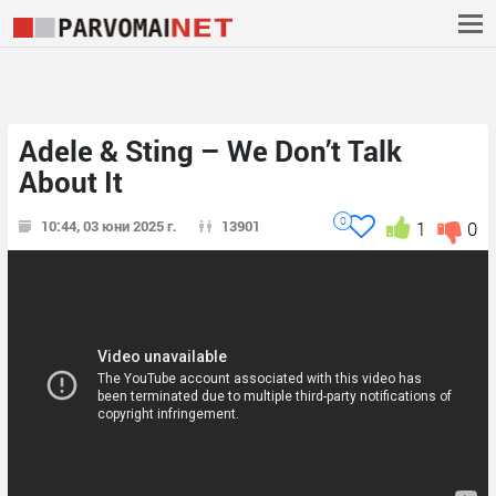
Adele & Sting – We Don’t Talk
About It
0
10:44, 03 юни 2025 г.
13901
1
0