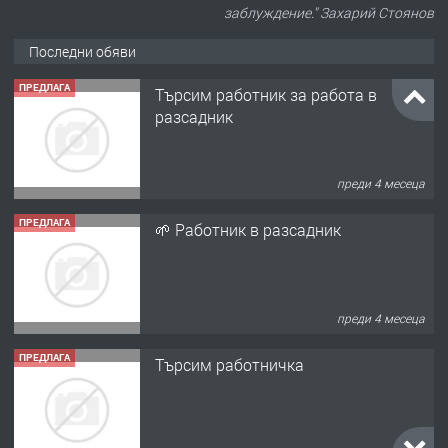
заблуждение." Захарий Стоянов
Последни обяви
ПРЕДЛАГА
🌱 Работник в разсадник
преди 4 месеца
ПРЕДЛАГА
Търсим работничка
преди 11 месеца
ПРЕДЛАГА
Продава употребявани чисти и
запазени матраци за спални.