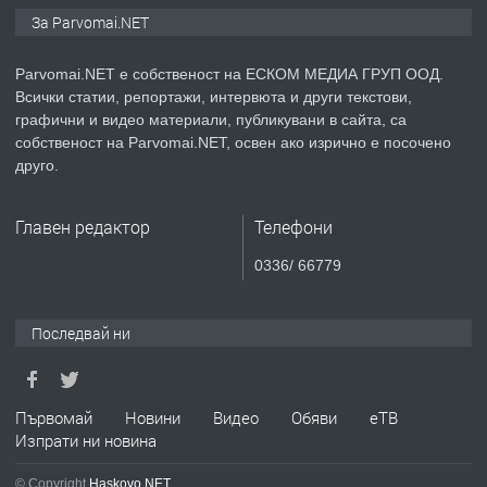
ПРЕДЛАГА
Уроци по Математика
За Parvomai.NET
Parvomai.NET е собственост на ЕСКОМ МЕДИА ГРУП ООД.
Всички статии, репортажи, интервюта и други текстови,
преди 1 година
графични и видео материали, публикувани в сайта, са
собственост на Parvomai.NET, освен ако изрично е посочено
ПРЕДЛАГА
Продавам апартамент - гр.
друго.
Първомай
Главен редактор
Телефони
преди 1 година
0336/ 66779
ТЪРСИ
Търсим работник
Последвай ни
преди 1 година
Първомай
Новини
Видео
Обяви
еТВ
Изпрати ни новина
ПРЕДЛАГА
Търсим работник за работа в
разсадник
© Copyright
Haskovo.NET