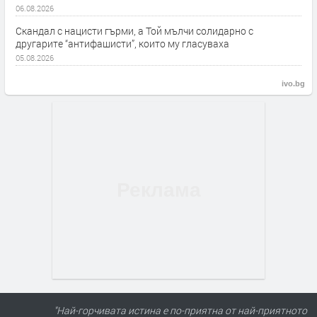
06.08.2026
Скандал с нацисти гърми, а Той мълчи солидарно с
другарите “антифашисти”, които му гласуваха
05.08.2026
ivo.bg
"Най-горчивата истина е по-приятна от най-приятното