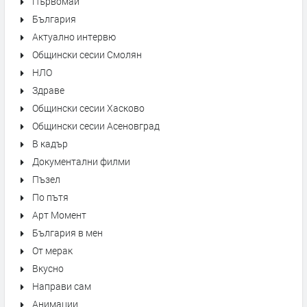
Първомай
България
Актуално интервю
Общински сесии Смолян
НЛО
Здраве
Общински сесии Хасково
Общински сесии Асеновград
В кадър
Документални филми
Пъзел
По пътя
Арт Момент
България в мен
От мерак
Вкусно
Направи сам
Анимации