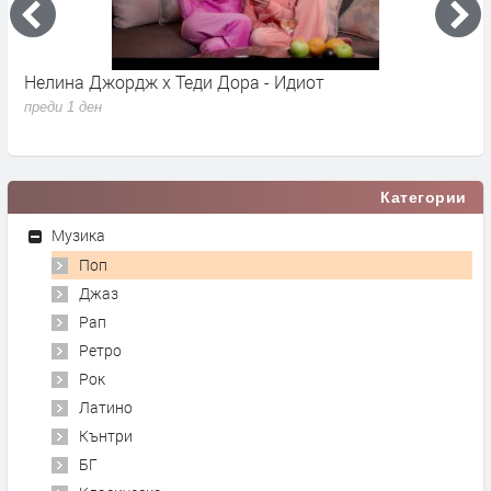
Young K - Shut The Door
A
преди 1 ден
п
Категории
Музика
Поп
Джаз
Рап
Ретро
Рок
Латино
Кънтри
БГ