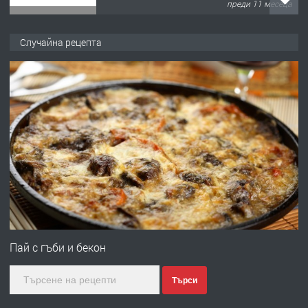
преди 1 година
ПРЕДЛАГА
Работа за общи работници
Случайна рецепта
преди 1 година
ПРЕДЛАГА
Първи поход "По стъпките на Ангел
Войвода"
преди 1 година
ПРЕДЛАГА
Монтажник на малки детайли за
медицинската индустрия
Пай с гъби и бекон
Търси
преди 1 година