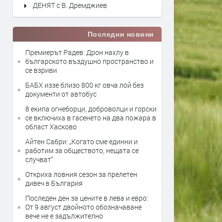
ДЕНЯТ с В. Дремджиев
Последни новини
Премиерът Радев: Дрон нахлу в
българското въздушно пространство и
се взриви
БАБХ иззе близо 800 кг овча лой без
документи от автобус
8 екипа огнеборци, доброволци и горски
се включиха в гасенето на два пожара в
област Хасково
Айтен Сабри: „Когато сме единни и
работим за обществото, нещата се
случват“
Откриха ловния сезон за прелетен
дивеч в България
Последен ден за цените в лева и евро:
От 9 август двойното обозначаване
вече не е задължително