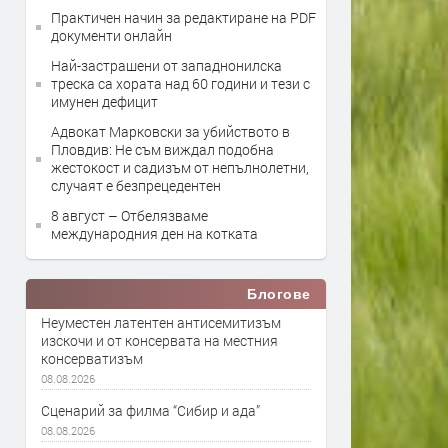
Практичен начин за редактиране на PDF
документи онлайн
Най-застрашени от западнонилска
треска са хората над 60 години и тези с
имунен дефицит
Адвокат Марковски за убийството в
Пловдив: Не съм виждал подобна
жестокост и садизъм от непълнолетни,
случаят е безпрецедентен
8 август – Отбелязваме
международния ден на котката
Блогове
Неуместен латентен антисемитизъм
изскочи и от консервата на местния
консерватизъм
08.08.2026
Сценарий за филма “Сибир и ада”
08.08.2026