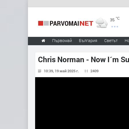
°C
35
Първомай
България
Светът
Н
Chris Norman - Now I´m Su
10:39, 19 май 2025 г.
2409