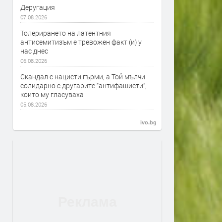
Деругация
07.08.2026
Толерирането на латентния
антисемитизъм е тревожен факт (и) у
нас днес
06.08.2026
Скандал с нацисти гърми, а Той мълчи
солидарно с другарите “антифашисти”,
които му гласуваха
05.08.2026
ivo.bg