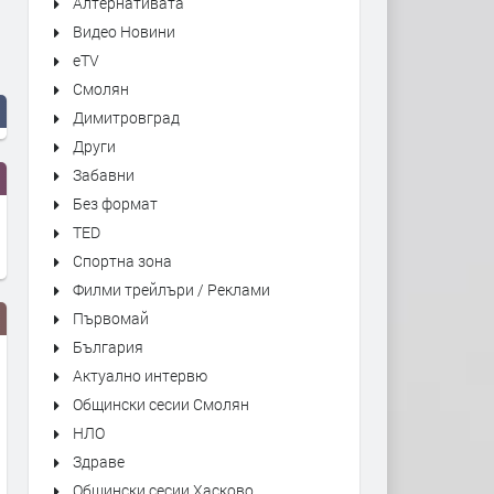
Алтернативата
Видео Новини
eTV
Смолян
Димитровград
Други
Забавни
Без формат
TED
Спортна зона
Филми трейлъри / Реклами
Първомай
България
Актуално интервю
Общински сесии Смолян
НЛО
Здраве
Общински сесии Хасково