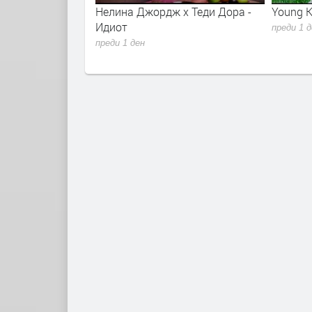
r - Sugar Talking
Нелина Джордж x Теди Дора -
Young K
lla 2026
Идиот
преди 1 
преди 1 ден