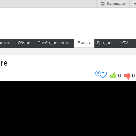
Календар
овини
Обяви
Свободно време
Видео
Градове
eTV
re
0
0
0