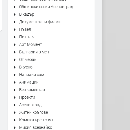
Kiss - Forever
"Bésame Mucho" Alfredo
Общински сесии Асеновград
Rodriguez Trio Live at Mon
преди 1 ден
В кадър
Jazz Festival
Документални филми
преди 1 ден
Пъзел
По пътя
Арт Момент
България в мен
От мерак
Вкусно
Направи сам
Анимации
Без коментар
Проекти
Асеновград
Житни кръгове
Компютърен свят
Мисия всезнайко