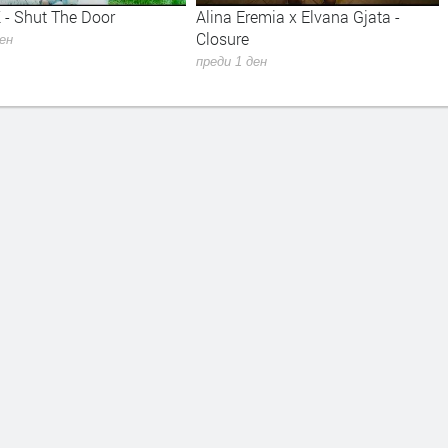
 - Shut The Door
Alina Eremia x Elvana Gjata -
Closure
ден
преди 1 ден