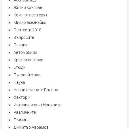
Житни кръгове
Компютърен свят
Мисия всезнайко
Протести 2018
Въпросите
Перник
Автомобили
Кратки истории
Етюди
Пътувай с нас
Наука
Неопитомените Родопи
Фактор 7
Истории извън Новините
Различните
Гейминг
Димитър Аврамов