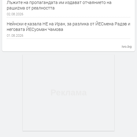
Лъжите на пропагандата им издават отчаянието на
рашиzма от реалността
02.08.2026
Нейнски е казала НЕ на Иран, за разлика от ЙЕСмена Радэв и
неговата ЙЕСуоман Чамова
01.08.2026
ivo.bg