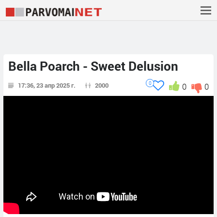
Bella Poarch - Sweet Delusion
0
17:36, 23 апр 2025 г.
2000
0
0