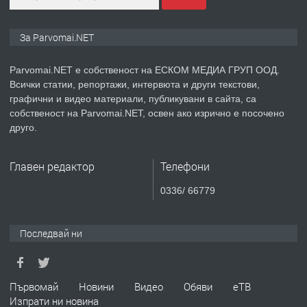
ПРЕДЛАГА
Монтажник на малки детайли за
За Parvomai.NET
медицинската индустрия
Parvomai.NET е собственост на ЕСКОМ МЕДИА ГРУП ООД.
Всички статии, репортажи, интервюта и други текстови,
преди 1 година
графични и видео материали, публикувани в сайта, са
собственост на Parvomai.NET, освен ако изрично е посочено
ПРЕДЛАГА
Уроци по Математика
друго.
Главен редактор
Телефони
преди 1 година
0336/ 66779
ПРЕДЛАГА
Продавам апартамент - гр.
Първомай
Последвай ни
преди 1 година
Първомай
Новини
Видео
Обяви
еТВ
Изпрати ни новина
ТЪРСИ
Търсим работник