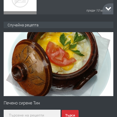
преди 10 месеца
ПРЕДЛАГА
Продава употребявани чисти и
Случайна рецепта
запазени матраци за спални.
преди 1 година
ПРЕДЛАГА
Работа за общи работници
преди 1 година
ПРЕДЛАГА
Първи поход "По стъпките на Ангел
Войвода"
Печено сирене Тин
Търси
преди 1 година