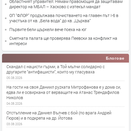
Областният управител: Нямам правомощия да защитавам
директор на МБАЛ – Хасково с изтекъл мандат
ОП "ФЛОР" продължава почистването на главен път I-6 в
участъка от кв. „Бела вода“ до кв. „Църква“
Първите бели щъркели вече поеха на юг
Сметната палата ще провeрява Пеевски за конфликт на
интереси
Блогове
Скандал с нацисти гърми, а Той мълчи солидарно с
другарите “антифашисти”, които му гласуваха
05.08.2026
На гости на своя Даниил руzката Митрофанова е у дома си,
едва ли е освиркана от верващите на Атанас Трендафилов
Николов
04.08.2026
Отстъпление на Даниел Вълчев с бой (по врага Андрей
Гюров) и в подкрепа на др. Йотова
03.08.2026