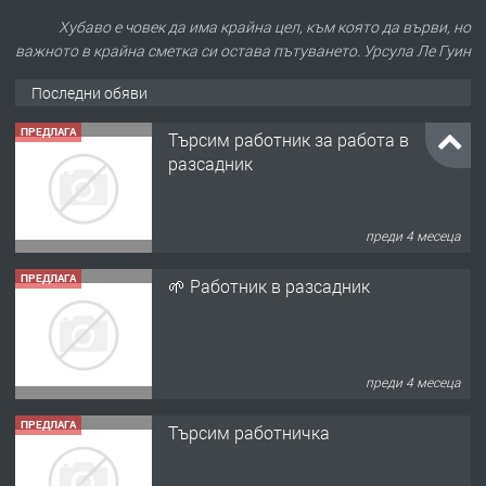
Хубаво е човек да има крайна цел, към която да върви, но
важното в крайна сметка си остава пътуването. Урсула Ле Гуин
Последни обяви
ПРЕДЛАГА
Търсим работник за работа в
разсадник
преди 4 месеца
ПРЕДЛАГА
🌱 Работник в разсадник
преди 4 месеца
ПРЕДЛАГА
Търсим работничка