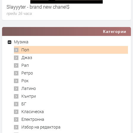
Slayyyter - brand new chanel$
U
преди 16 часа
п
Категории
Музика
Поп
Джаз
Рап
Ретро
Рок
Латино
Кънтри
БГ
Класическа
Електронна
Избор на редактора