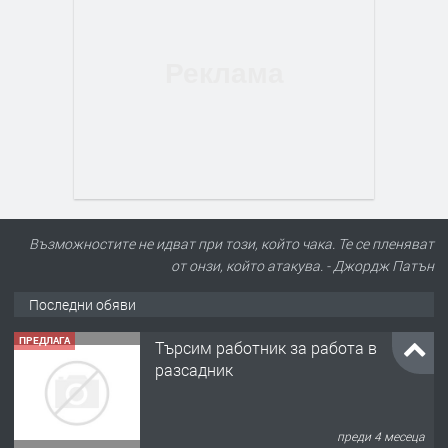
Възможностите не идват при този, който чака. Те се пленяват
от онзи, който атакува. - Джордж Патън
Последни обяви
ПРЕДЛАГА
Търсим работник за работа в
разсадник
преди 4 месеца