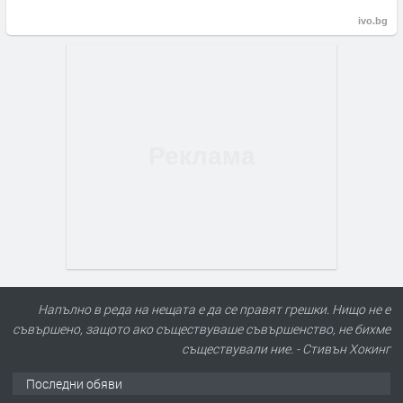
ivo.bg
Напълно в реда на нещата е да се правят грешки. Нищо не е
съвършено, защото ако съществуваше съвършенство, не бихме
съществували ние. - Стивън Хокинг
Последни обяви