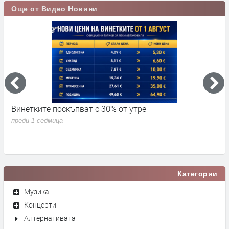
Още от Видео Новини
Винетките поскъпват с 30% от утре
3
д
преди 1 седмица
п
Категории
Музика
Концерти
Алтернативата