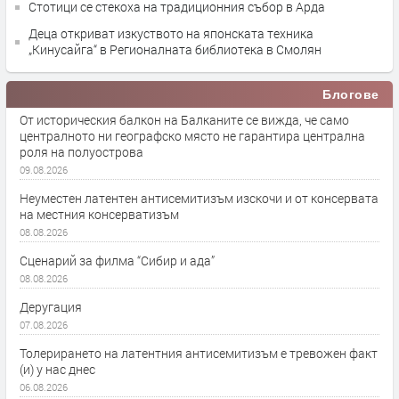
Стотици се стекоха на традиционния събор в Арда
Деца откриват изкуството на японската техника
„Кинусайга“ в Регионалната библиотека в Смолян
Блогове
От историческия балкон на Балканите се вижда, че само
централното ни географско място не гарантира централна
роля на полуострова
09.08.2026
Неуместен латентен антисемитизъм изскочи и от консервата
на местния консерватизъм
08.08.2026
Сценарий за филма “Сибир и ада”
08.08.2026
Деругация
07.08.2026
Толерирането на латентния антисемитизъм е тревожен факт
(и) у нас днес
06.08.2026