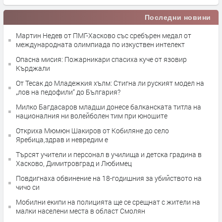
Последни новини
Мартин Недев от ПМГ-Хасково със сребърен медал от
международната олимпиада по изкуствен интелект
Опасна мисия: Пожарникари спасиха куче от язовир
Кърджали
От Тесак до Младежкия хълм: Стигна ли руският модел на
„лов на педофили“ до България?
Милко Багдасаров младши донесе балканската титла на
националния ни волейболен тим при юношите
Откриха Мюмюн Шакиров от Кобиляне до село
Яребица,здрав и невредим е
Търсят учители и персонал в училища и детска градина в
Хасково, Димитровград и Любимец
Повдигнаха обвинение на 18-годишния за убийството на
чичо си
Мобилни екипи на полицията ще се срещнат с жители на
малки населени места в област Смолян