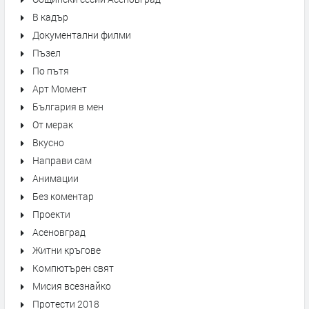
В кадър
Документални филми
Пъзел
По пътя
Арт Момент
България в мен
От мерак
Вкусно
Направи сам
Анимации
Без коментар
Проекти
Асеновград
Житни кръгове
Компютърен свят
Мисия всезнайко
Протести 2018