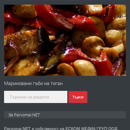
запазени матраци за спални.
преди 1 година
ПРЕДЛАГА
Работа за общи работници
преди 1 година
ПРЕДЛАГА
Първи поход "По стъпките на Ангел
Войвода"
Мариновани гъби на тиган
Търси
преди 1 година
ПРЕДЛАГА
Монтажник на малки детайли за
За Parvomai.NET
медицинската индустрия
Parvomai.NET е собственост на ЕСКОМ МЕДИА ГРУП ООД.