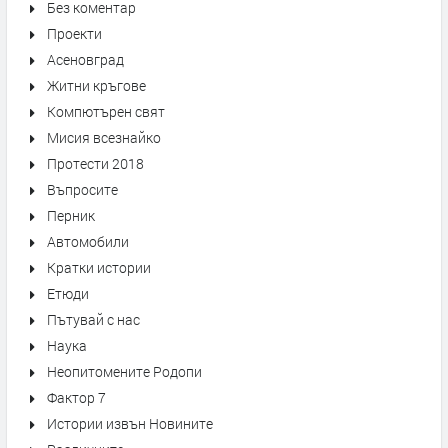
Без коментар
Проекти
Асеновград
Житни кръгове
Компютърен свят
Мисия всезнайко
Протести 2018
Въпросите
Перник
Автомобили
Кратки истории
Етюди
Пътувай с нас
Наука
Неопитомените Родопи
Фактор 7
Истории извън Новините