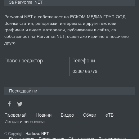
За Parvomai.NET
медицинската индустрия
Parvomai.NET е собственост на ЕСКОМ МЕДИА ГРУП ООД.
Всички статии, репортажи, интервюта и други текстови,
преди 1 година
графични и видео материали, публикувани в сайта, са
собственост на Parvomai.NET, освен ако изрично е посочено
ПРЕДЛАГА
Уроци по Математика
друго.
Главен редактор
Телефони
преди 1 година
0336/ 66779
ПРЕДЛАГА
Продавам апартамент - гр.
Първомай
Последвай ни
преди 1 година
Първомай
Новини
Видео
Обяви
еТВ
Изпрати ни новина
ТЪРСИ
Търсим работник
© Copyright
Haskovo.NET