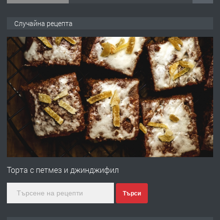
ПРЕДЛАГА
Продава употребявани чисти и
Случайна рецепта
запазени матраци за спални.
преди 1 година
ПРЕДЛАГА
Работа за общи работници
преди 1 година
ПРЕДЛАГА
Първи поход "По стъпките на Ангел
Войвода"
Торта с петмез и джинджифил
Търси
преди 1 година
ПРЕДЛАГА
Монтажник на малки детайли за