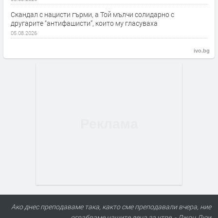
Скандал с нацисти гърми, а Той мълчи солидарно с
другарите “антифашисти”, които му гласуваха
05.08.2026
ivo.bg
Ако днес преподаваме така, както сме преподавали вчера, ние
ограбваме нашите деца за утре. - Джон Дюи