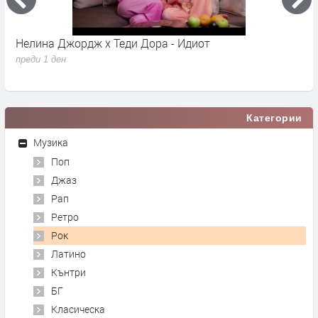
Нелина Джордж x Теди Дора - Идиот
Y
преди 1 ден
п
Категории
Музика
Поп
Джаз
Рап
Ретро
Рок
Латино
Кънтри
БГ
Класическа