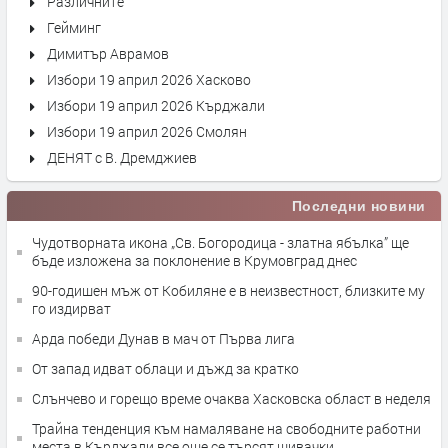
Различните
Гейминг
Димитър Аврамов
Избори 19 април 2026 Хасково
Избори 19 април 2026 Кърджали
Избори 19 април 2026 Смолян
ДЕНЯТ с В. Дремджиев
Последни новини
Чудотворната икона „Св. Богородица - златна ябълка” ще
бъде изложена за поклонение в Крумовград днес
90-годишен мъж от Кобиляне е в неизвестност, близките му
го издирват
Арда победи Дунав в мач от Първа лига
От запад идват облаци и дъжд за кратко
Слънчево и горещо време очаква Хасковска област в неделя
Трайна тенденция към намаляване на свободните работни
места в Кърджали,все още се търсят шивачки