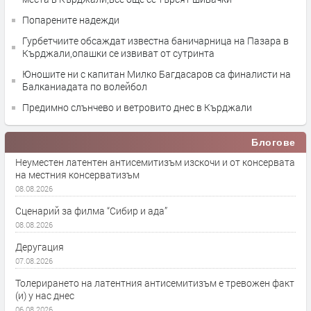
Попарените надежди
Гурбетчиите обсаждат известна баничарница на Пазара в
Кърджали,опашки се извиват от сутринта
Юношите ни с капитан Милко Багдасаров са финалисти на
Балканиадата по волейбол
Предимно слънчево и ветровито днес в Кърджали
Блогове
Неуместен латентен антисемитизъм изскочи и от консервата
на местния консерватизъм
08.08.2026
Сценарий за филма “Сибир и ада”
08.08.2026
Деругация
07.08.2026
Толерирането на латентния антисемитизъм е тревожен факт
(и) у нас днес
06.08.2026