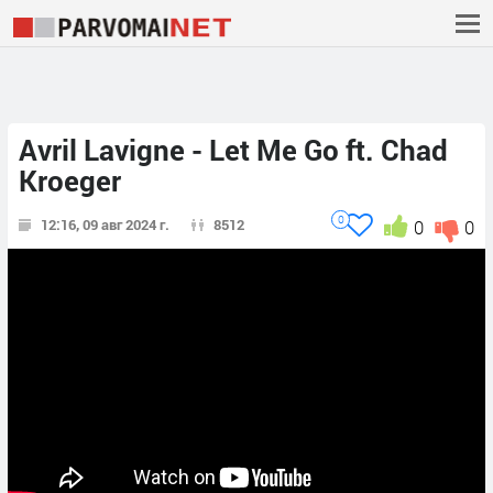
Avril Lavigne - Let Me Go ft. Chad
Kroeger
0
12:16, 09 авг 2024 г.
8512
0
0