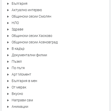
България
Актуално интервю
Общински сесии Смолян
НЛО
Здраве
Общински сесии Хасково
Общински сесии Асеновград
В кадър
Документални филми
Пъзел
По пътя
Арт Момент
България в мен
От мерак
Вкусно
Направи сам
Анимации