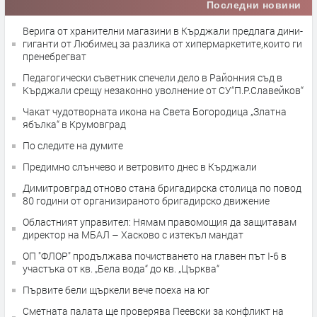
Последни новини
Верига от хранителни магазини в Кърджали предлага дини-
гиганти от Любимец за разлика от хипермаркетите,които ги
пренебрегват
Педагогически съветник спечели дело в Районния съд в
Кърджали срещу незаконно уволнение от СУ“П.Р.Славейков“
Чакат чудотворната икона на Света Богородица „Златна
ябълка“ в Крумовград
По следите на думите
Предимно слънчево и ветровито днес в Кърджали
Димитровград отново стана бригадирска столица по повод
80 години от организираното бригадирско движение
Областният управител: Нямам правомощия да защитавам
директор на МБАЛ – Хасково с изтекъл мандат
ОП "ФЛОР" продължава почистването на главен път I-6 в
участъка от кв. „Бела вода“ до кв. „Църква“
Първите бели щъркели вече поеха на юг
Сметната палата ще провeрява Пеевски за конфликт на