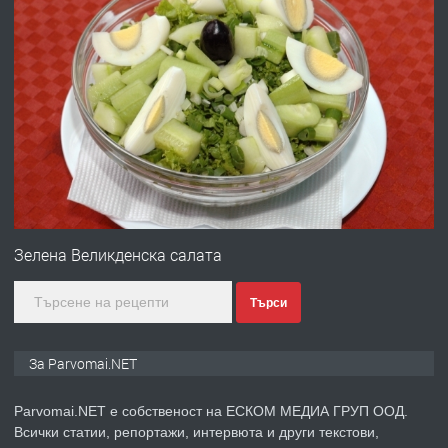
преди 1 година
ПРЕДЛАГА
Работа за общи работници
преди 1 година
ПРЕДЛАГА
Първи поход "По стъпките на Ангел
Войвода"
Зелена Великденска салата
Търси
преди 1 година
ПРЕДЛАГА
Монтажник на малки детайли за
За Parvomai.NET
медицинската индустрия
Parvomai.NET е собственост на ЕСКОМ МЕДИА ГРУП ООД.
Всички статии, репортажи, интервюта и други текстови,
преди 1 година