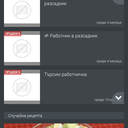
разсадник
преди 4 месеца
ПРЕДЛАГА
🌱 Работник в разсадник
преди 4 месеца
ПРЕДЛАГА
Търсим работничка
преди 10 месеца
ПРЕДЛАГА
Продава употребявани чисти и
Случайна рецепта
запазени матраци за спални.