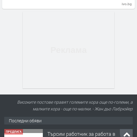
ivo.bg
Високите постове правят големите хора още по-големи, а
малките хора - още по-малки. - Жан дьо Лабрюйер
Последни обяви
ПРЕДЛАГА
Търсим работник за работа в