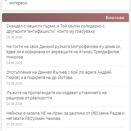
интереси
Блогове
Скандал с нацисти гърми, а Той мълчи солидарно с
другарите “антифашисти”, които му гласуваха
05.08.2026
На гости на своя Даниил руzката Митрофанова е у дома си,
едва ли е освиркана от верващите на Атанас Трендафилов
Николов
04.08.2026
Отстъпление на Даниел Вълчев с бой (по врага Андрей
Гюров) и в подкрепа на др. Йотова
03.08.2026
Лъжите на пропагандата им издават отчаянието на
рашиzма от реалността
02.08.2026
Нейнски е казала НЕ на Иран, за разлика от ЙЕСмена Радэв и
неговата ЙЕСуоман Чамова
01.08.2026