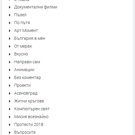
Документални филми
Пъзел
По пътя
Арт Момент
България в мен
От мерак
Вкусно
Направи сам
Анимации
Без коментар
Проекти
Асеновград
Житни кръгове
Компютърен свят
Мисия всезнайко
Протести 2018
Въпросите