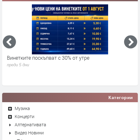
Винетките поскъпват с 30% от утре
3
д
преди 5 дни
п
Категории
Музика
Концерти
Алтернативата
Видео Новини