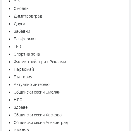
eTV
Смолян
Димитровград
Други
Забавни
Без формат
TED
Спортна зона
Филми трейлъри / Реклами
Първомай
България
Актуално интервю
Общински сесии Смолян
НЛО
Здраве
Общински сесии Хасково
Общински сесии Асеновград
В кадър