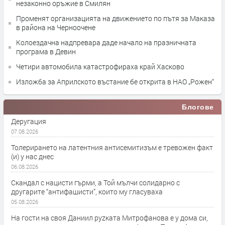
незаконно оръжие в Смилян
Променят организацията на движението по пътя за Маказа
в района на Черноочене
Колоездачна надпревара даде начало на празничната
програма в Девин
Четири автомобила катастрофираха край Хасково
Изложба за Априлското въстание бе открита в НАО „Рожен“
Блогове
Деругация
07.08.2026
Толерирането на латентния антисемитизъм е тревожен факт
(и) у нас днес
06.08.2026
Скандал с нацисти гърми, а Той мълчи солидарно с
другарите “антифашисти”, които му гласуваха
05.08.2026
На гости на своя Даниил руzката Митрофанова е у дома си,