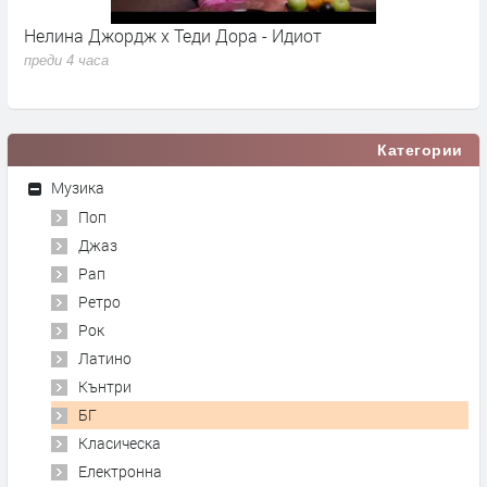
Нелина Джордж x Теди Дора - Идиот
Y
преди 4 часа
п
Категории
Музика
Поп
Джаз
Рап
Ретро
Рок
Латино
Кънтри
БГ
Класическа
Електронна