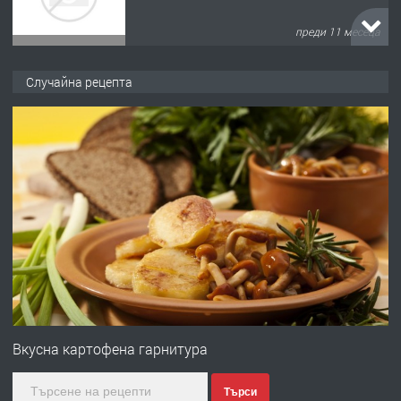
преди 11 месеца
ПРЕДЛАГА
Продава употребявани чисти и
Случайна рецепта
запазени матраци за спални.
преди 1 година
ПРЕДЛАГА
Работа за общи работници
преди 1 година
ПРЕДЛАГА
Първи поход "По стъпките на Ангел
Войвода"
Вкусна картофена гарнитура
Търси
преди 1 година