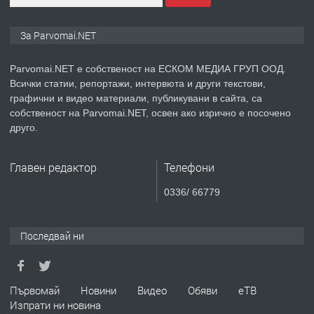
ПРЕДЛАГА
Монтажник на малки детайли за
За Parvomai.NET
медицинската индустрия
Parvomai.NET е собственост на ЕСКОМ МЕДИА ГРУП ООД.
Всички статии, репортажи, интервюта и други текстови,
преди 1 година
графични и видео материали, публикувани в сайта, са
собственост на Parvomai.NET, освен ако изрично е посочено
ПРЕДЛАГА
Уроци по Математика
друго.
Главен редактор
Телефони
преди 1 година
0336/ 66779
ПРЕДЛАГА
Продавам апартамент - гр.
Първомай
Последвай ни
преди 1 година
Първомай
Новини
Видео
Обяви
еТВ
Изпрати ни новина
ТЪРСИ
Търсим работник