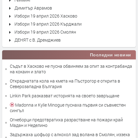
Димитър Аврамов
Избори 19 април 2026 Хасково
Избори 19 април 2026 Кърджали
Избори 19 април 2026 Смолян
ДЕНЯТ с В. Дремджиев
Последни новини
Съдът в Хасково не пусна обвиняем за опит за контрабанда
на кокаин и злато
Откраднатата кола на кмета на Пъстрогор е открита в
Северозападна България
Linkin Park разказват историята на своето завръщане
Madonna и Kylie Minogue пуснаха първия си съвместен
сингъл
Огнеборци предотвратиха разрастване на пожари край
Мадан и Неделино
Задържаха шофьор с алкохол зад волана в Смолян, иззеха