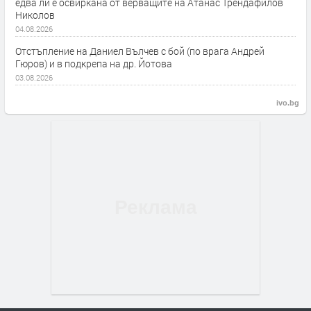
едва ли е освиркана от верващите на Атанас Трендафилов
Николов
04.08.2026
Отстъпление на Даниел Вълчев с бой (по врага Андрей
Гюров) и в подкрепа на др. Йотова
03.08.2026
ivo.bg