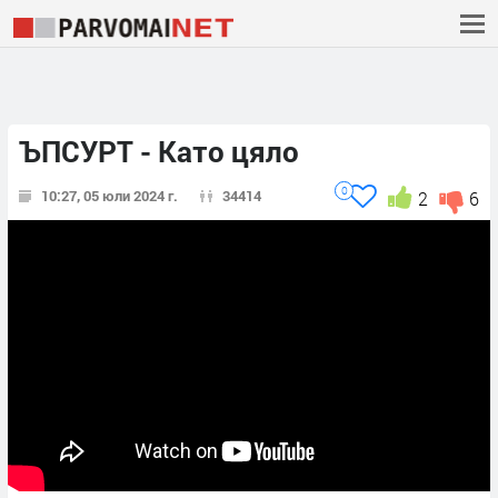
ЪПСУРТ - Като цяло
0
10:27, 05 юли 2024 г.
34414
2
6