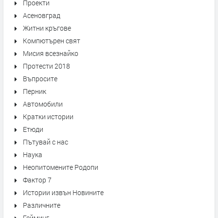
Проекти
Асеновград
Житни кръгове
Компютърен свят
Мисия всезнайко
Протести 2018
Въпросите
Перник
Автомобили
Кратки истории
Етюди
Пътувай с нас
Наука
Неопитомените Родопи
Фактор 7
Истории извън Новините
Различните
Гейминг