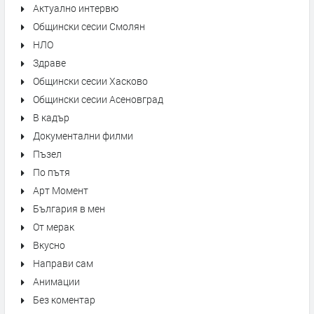
Актуално интервю
Общински сесии Смолян
НЛО
Здраве
Общински сесии Хасково
Общински сесии Асеновград
В кадър
Документални филми
Пъзел
По пътя
Арт Момент
България в мен
От мерак
Вкусно
Направи сам
Анимации
Без коментар