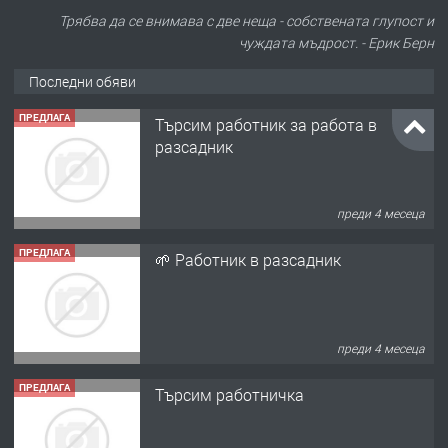
Трябва да се внимава с две неща - собствената глупост и
чуждата мъдрост. - Ерик Берн
Последни обяви
ПРЕДЛАГА
Търсим работник за работа в
разсадник
преди 4 месеца
ПРЕДЛАГА
🌱 Работник в разсадник
преди 4 месеца
ПРЕДЛАГА
Търсим работничка