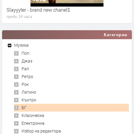
Slayyyter - brand new chanel$
U
преди 14 часа
п
Категории
Музика
Поп
Джаз
Рап
Ретро
Рок
Латино
Кънтри
БГ
Класическа
Електронна
Избор на редактора