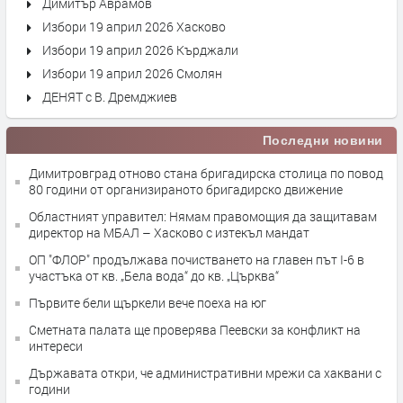
Димитър Аврамов
Избори 19 април 2026 Хасково
Избори 19 април 2026 Кърджали
Избори 19 април 2026 Смолян
ДЕНЯТ с В. Дремджиев
Последни новини
Димитровград отново стана бригадирска столица по повод
80 години от организираното бригадирско движение
Областният управител: Нямам правомощия да защитавам
директор на МБАЛ – Хасково с изтекъл мандат
ОП "ФЛОР" продължава почистването на главен път I-6 в
участъка от кв. „Бела вода“ до кв. „Църква“
Първите бели щъркели вече поеха на юг
Сметната палата ще провeрява Пеевски за конфликт на
интереси
Държавата откри, че административни мрежи са хаквани с
години