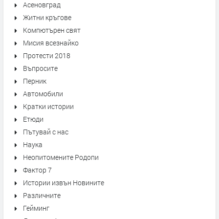
Асеновград
Житни кръгове
Компютърен свят
Мисия всезнайко
Протести 2018
Въпросите
Перник
Автомобили
Кратки истории
Етюди
Пътувай с нас
Наука
Неопитомените Родопи
Фактор 7
Истории извън Новините
Различните
Гейминг