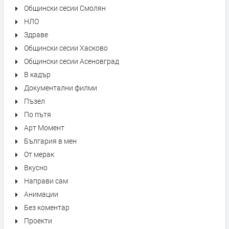
Общински сесии Смолян
НЛО
Здраве
Общински сесии Хасково
Общински сесии Асеновград
В кадър
Документални филми
Пъзел
По пътя
Арт Момент
България в мен
От мерак
Вкусно
Направи сам
Анимации
Без коментар
Проекти