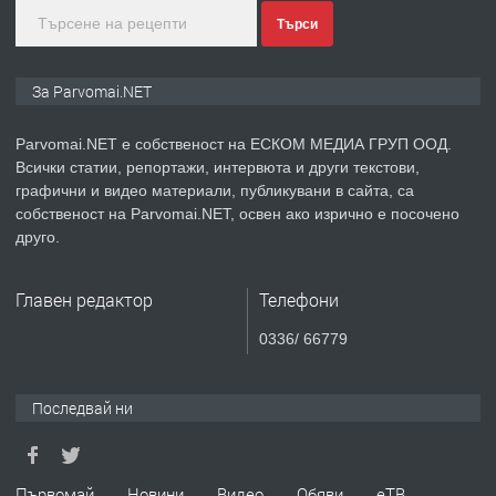
Търси
преди 1 година
ПРЕДЛАГА
Монтажник на малки детайли за
За Parvomai.NET
медицинската индустрия
Parvomai.NET е собственост на ЕСКОМ МЕДИА ГРУП ООД.
Всички статии, репортажи, интервюта и други текстови,
преди 1 година
графични и видео материали, публикувани в сайта, са
собственост на Parvomai.NET, освен ако изрично е посочено
ПРЕДЛАГА
Уроци по Математика
друго.
Главен редактор
Телефони
преди 1 година
0336/ 66779
ПРЕДЛАГА
Продавам апартамент - гр.
Първомай
Последвай ни
преди 1 година
Първомай
Новини
Видео
Обяви
еТВ