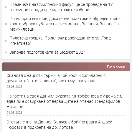
Празникът на Смилянския фасул ще се проведе на 17
октомври заради президентските избори
Популярни лектори, дихателни практики и обреден хляб с
квас събраха публика на фестивала „Здравей, Здраве!“ в
Момчиловци
Пилотска грешка. Приключи разследването за „Граф
Игнатиево“
Започва подготовката за Бюджет 2027
Блогове
Скандал с нацисти гърми, а Той мълчи солидарно с
другарите “антифашисти”, които му гласуваха
05.08.2026
На гости на своя Даниил руzката Митрофанова е у дома си,
едва ли е освиркана от верващите на Атанас Трендафилов
Николов
04.08.2026
Отстъпление на Даниел Вълчев с бой (по врага Андрей
Гюров) и в подкрепа на др. Йотова