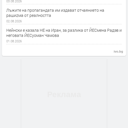
03.08.2026
Лъжите на пропагандата им издават отчаянието на
рашиzма от реалността
02.08.2026
Нейнски е казала НЕ на Иран, за разлика от ЙЕСмена Радэв и
неговата ЙЕСуоман Чамова
01.08.2026
ivo.bg