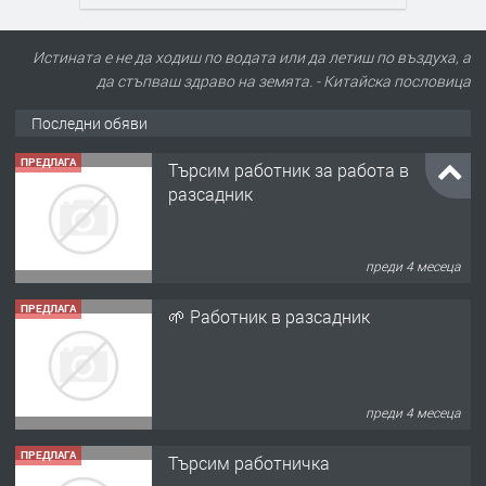
Истината е не да ходиш по водата или да летиш по въздуха, а
да стъпваш здраво на земята. - Китайскa пословицa
Последни обяви
ПРЕДЛАГА
Търсим работник за работа в
разсадник
преди 4 месеца
ПРЕДЛАГА
🌱 Работник в разсадник
преди 4 месеца
ПРЕДЛАГА
Търсим работничка