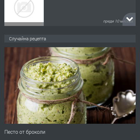
преди 10 месеца
ПРЕДЛАГА
Продава употребявани чисти и
Случайна рецепта
запазени матраци за спални.
преди 1 година
ПРЕДЛАГА
Работа за общи работници
преди 1 година
ПРЕДЛАГА
Първи поход "По стъпките на Ангел
Войвода"
Песто от броколи