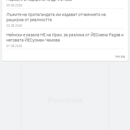
03.08.2026
Лъжите на пропагандата им издават отчаянието на
рашиzма от реалността
02.08.2026
Нейнски е казала НЕ на Иран, за разлика от ЙЕСмена Радэв и
неговата ЙЕСуоман Чамова
01.08.2026
ivo.bg