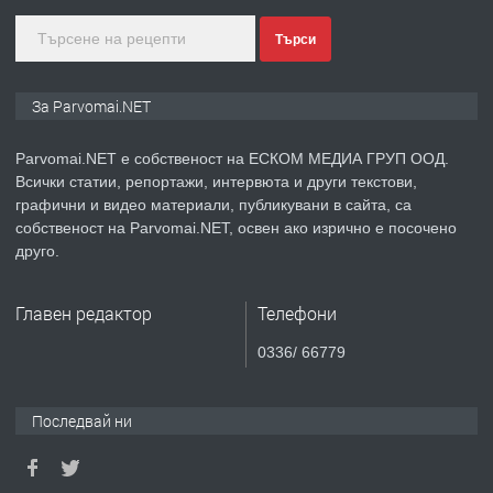
Търси
преди 1 година
ПРЕДЛАГА
Монтажник на малки детайли за
За Parvomai.NET
медицинската индустрия
Parvomai.NET е собственост на ЕСКОМ МЕДИА ГРУП ООД.
Всички статии, репортажи, интервюта и други текстови,
преди 1 година
графични и видео материали, публикувани в сайта, са
собственост на Parvomai.NET, освен ако изрично е посочено
ПРЕДЛАГА
Уроци по Математика
друго.
Главен редактор
Телефони
преди 1 година
0336/ 66779
ПРЕДЛАГА
Продавам апартамент - гр.
Първомай
Последвай ни
преди 1 година