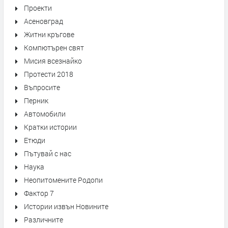
Проекти
Асеновград
Житни кръгове
Компютърен свят
Мисия всезнайко
Протести 2018
Въпросите
Перник
Автомобили
Кратки истории
Етюди
Пътувай с нас
Наука
Неопитомените Родопи
Фактор 7
Истории извън Новините
Различните