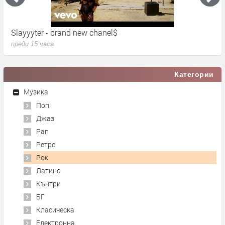
Slayyyter - brand new chanel$
U
преди 15 часа
п
Категории
Музика
Поп
Джаз
Рап
Ретро
Рок
Латино
Кънтри
БГ
Класическа
Електронна