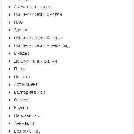
Актуално интервю
Общински сесии Смолян
НЛО
Здраве
Общински сесии Хасково
Общински сесии Асеновград
В кадър
Документални филми
Пъзел
По пътя
Арт Момент
България в мен
От мерак
Вкусно
Направи сам
Анимации
Без коментар