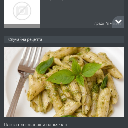
преди 10 месеца
ПРЕДЛАГА
Продава употребявани чисти и
Случайна рецепта
запазени матраци за спални.
преди 1 година
ПРЕДЛАГА
Работа за общи работници
преди 1 година
ПРЕДЛАГА
Първи поход "По стъпките на Ангел
Войвода"
Паста със спанак и пармезан