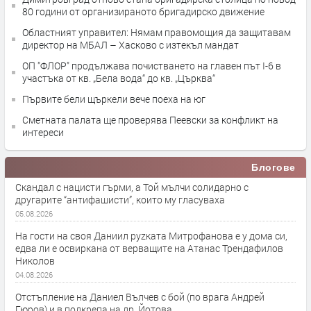
80 години от организираното бригадирско движение
Областният управител: Нямам правомощия да защитавам
директор на МБАЛ – Хасково с изтекъл мандат
ОП "ФЛОР" продължава почистването на главен път I-6 в
участъка от кв. „Бела вода“ до кв. „Църква“
Първите бели щъркели вече поеха на юг
Сметната палата ще провeрява Пеевски за конфликт на
интереси
Блогове
Скандал с нацисти гърми, а Той мълчи солидарно с
другарите “антифашисти”, които му гласуваха
05.08.2026
На гости на своя Даниил руzката Митрофанова е у дома си,
едва ли е освиркана от верващите на Атанас Трендафилов
Николов
04.08.2026
Отстъпление на Даниел Вълчев с бой (по врага Андрей
Гюров) и в подкрепа на др. Йотова