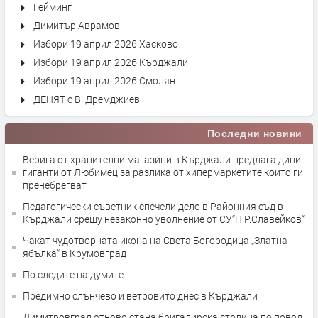
Гейминг
Димитър Аврамов
Избори 19 април 2026 Хасково
Избори 19 април 2026 Кърджали
Избори 19 април 2026 Смолян
ДЕНЯТ с В. Дремджиев
Последни новини
Верига от хранителни магазини в Кърджали предлага дини-
гиганти от Любимец за разлика от хипермаркетите,които ги
пренебрегват
Педагогически съветник спечели дело в Районния съд в
Кърджали срещу незаконно уволнение от СУ“П.Р.Славейков“
Чакат чудотворната икона на Света Богородица „Златна
ябълка“ в Крумовград
По следите на думите
Предимно слънчево и ветровито днес в Кърджали
Димитровград отново стана бригадирска столица по повод