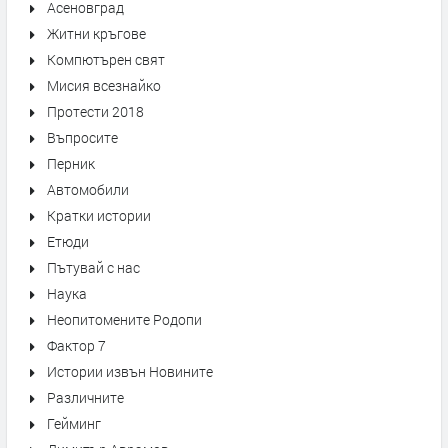
Асеновград
Житни кръгове
Компютърен свят
Мисия всезнайко
Протести 2018
Въпросите
Перник
Автомобили
Кратки истории
Етюди
Пътувай с нас
Наука
Неопитомените Родопи
Фактор 7
Истории извън Новините
Различните
Гейминг