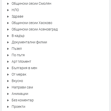
Общински сесии Смолян
НЛО
Здраве
Общински сесии Хасково
Общински сесии Асеновград
В кадър
Документални филми
Пъзел
По пътя
Арт Момент
България в мен
От мерак
Вкусно
Направи сам
Анимации
Без коментар
Проекти