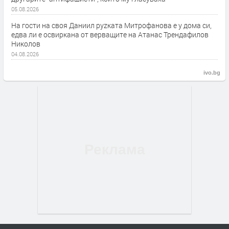
05.08.2026
На гости на своя Даниил руzката Митрофанова е у дома си,
едва ли е освиркана от верващите на Атанас Трендафилов
Николов
04.08.2026
ivo.bg