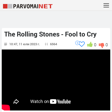
The Rolling Stones - Fool to Cry
0
10:47, 11 юли 2023 г.
6564
0
0