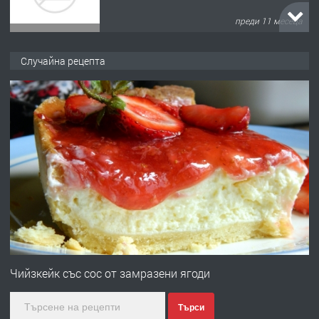
преди 11 месеца
ПРЕДЛАГА
Продава употребявани чисти и
Случайна рецепта
запазени матраци за спални.
преди 1 година
ПРЕДЛАГА
Работа за общи работници
преди 1 година
ПРЕДЛАГА
Първи поход "По стъпките на Ангел
Войвода"
Чийзкейк със сос от замразени ягоди
Търси
преди 1 година