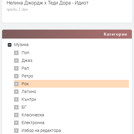
Нелина Джордж x Теди Дора - Идиот
Y
преди 1 ден
п
Категории
Музика
Поп
Джаз
Рап
Ретро
Рок
Латино
Кънтри
БГ
Класическа
Електронна
Избор на редактора