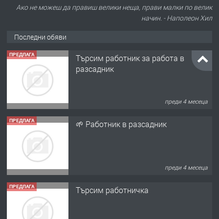
Ако не можеш да правиш велики неща, прави малки по велик
начин. - Наполеон Хил
Последни обяви
ПРЕДЛАГА
Търсим работник за работа в
разсадник
преди 4 месеца
ПРЕДЛАГА
🌱 Работник в разсадник
преди 4 месеца
ПРЕДЛАГА
Търсим работничка