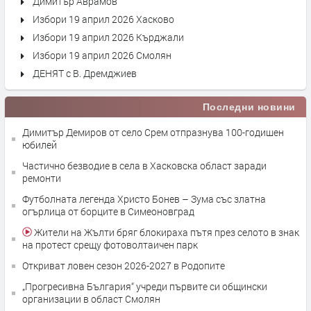
Димитър Аврамов
Избори 19 април 2026 Хасково
Избори 19 април 2026 Кърджали
Избори 19 април 2026 Смолян
ДЕНЯТ с В. Дремджиев
Последни новини
Димитър Демиров от село Срем отпразнува 100-годишен
юбилей
Частично безводие в села в Хасковска област заради
ремонти
Футболната легенда Христо Бонев – Зума със златна
огърлица от борците в Симеоновград
Жители на Жълти бряг блокираха пътя през селото в знак
на протест срещу фотоволтаичен парк
Откриват ловен сезон 2026-2027 в Родопите
„Прогресивна България“ учреди първите си общински
организации в област Смолян