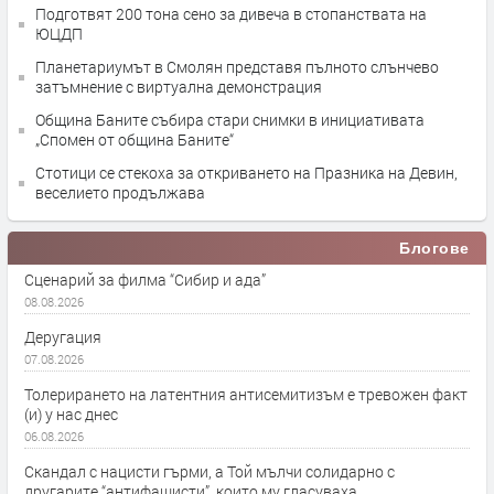
Подготвят 200 тона сено за дивеча в стопанствата на
ЮЦДП
Планетариумът в Смолян представя пълното слънчево
затъмнение с виртуална демонстрация
Община Баните събира стари снимки в инициативата
„Спомен от община Баните“
Стотици се стекоха за откриването на Празника на Девин,
веселието продължава
Блогове
Сценарий за филма “Сибир и ада”
08.08.2026
Деругация
07.08.2026
Толерирането на латентния антисемитизъм е тревожен факт
(и) у нас днес
06.08.2026
Скандал с нацисти гърми, а Той мълчи солидарно с
другарите “антифашисти”, които му гласуваха