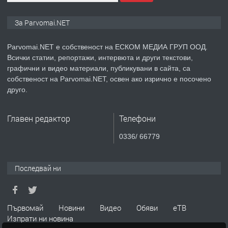
ПРЕДЛАГА
Монтажник на малки детайли за
За Parvomai.NET
медицинската индустрия
Parvomai.NET е собственост на ЕСКОМ МЕДИА ГРУП ООД.
Всички статии, репортажи, интервюта и други текстови,
преди 1 година
графични и видео материали, публикувани в сайта, са
собственост на Parvomai.NET, освен ако изрично е посочено
ПРЕДЛАГА
Уроци по Математика
друго.
Главен редактор
Телефони
преди 1 година
0336/ 66779
ПРЕДЛАГА
Продавам апартамент - гр.
Първомай
Последвай ни
преди 1 година
Първомай
Новини
Видео
Обяви
еТВ
Изпрати ни новина
ТЪРСИ
Търсим работник