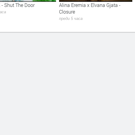
emia x Elvana Gjata -
Kiss - Forever
преди 5 часа
часа