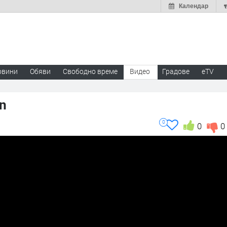
Календар
овини
Обяви
Свободно време
Видео
Градове
eTV
wn
0
0
0