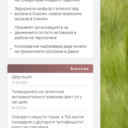
Задържаха шофьор с алкохол зад
волана в Смолян, иззеха незаконно
оръжие в Смилян
Променят организацията на
движението по пътя за Маказа в
района на Черноочене
Колоездачна надпревара даде начало
на празничната програма в Девин
Блогове
Деругация
07.08.2026
Толерирането на латентния
антисемитизъм е тревожен факт (и) у
нас днес
06.08.2026
Скандал с нацисти гърми, а Той мълчи
солидарно с другарите “антифашисти”,
които му гласуваха