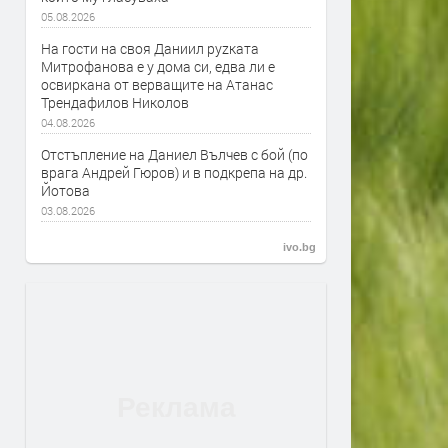
05.08.2026
На гости на своя Даниил руzката
Митрофанова е у дома си, едва ли е
освиркана от верващите на Атанас
Трендафилов Николов
04.08.2026
Отстъпление на Даниел Вълчев с бой (по
врага Андрей Гюров) и в подкрепа на др.
Йотова
03.08.2026
ivo.bg