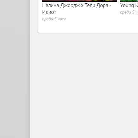
x Теди Дора -
Young K - Shut The Door
Alina Er
Closure
преди 5 часа
преди 5 