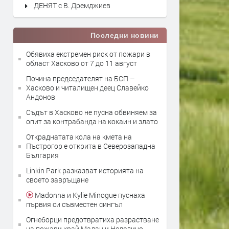
ДЕНЯТ с В. Дремджиев
Последни новини
Обявиха екстремен риск от пожари в
област Хасково от 7 до 11 август
Почина председателят на БСП –
Хасково и читалищен деец Славейко
Андонов
Съдът в Хасково не пусна обвиняем за
опит за контрабанда на кокаин и злато
Откраднатата кола на кмета на
Пъстрогор е открита в Северозападна
България
Linkin Park разказват историята на
своето завръщане
Madonna и Kylie Minogue пуснаха
първия си съвместен сингъл
Огнеборци предотвратиха разрастване
на пожари край Мадан и Неделино