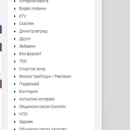
Алтернативата
Видео Новини
eTV
Смолян
Димитровград
Други
Забавни
Без формат
TED
Спортна зона
Филми трейлъри / Реклами
Първомай
България
Актуално интервю
Общински сесии Смолян
НЛО
Здраве
Общински сесии Хасково