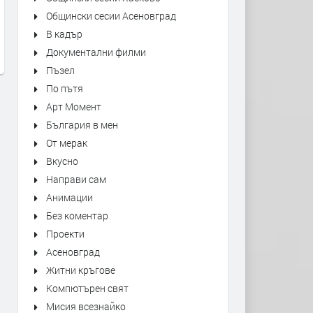
"Bésame Mucho" Alfredo
Sabrina Carpenter - Sugar 
Общински сесии Асеновград
Rodriguez Trio Live at Montreux
- Live at Coachella 2026
В кадър
Jazz Festival
преди 6 часа
Документални филми
преди 6 часа
Пъзел
По пътя
Арт Момент
България в мен
От мерак
Вкусно
Направи сам
Анимации
Без коментар
Проекти
Асеновград
Житни кръгове
Компютърен свят
Мисия всезнайко