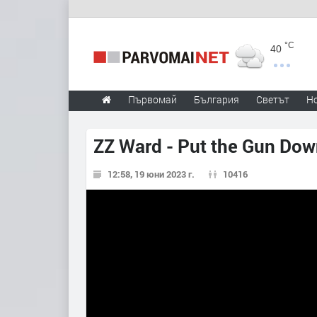
°C
40
Първомай
България
Светът
Н
ZZ Ward - Put the Gun Do
12:58, 19 юни 2023 г.
10416