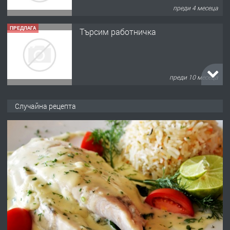
преди 4 месеца
ПРЕДЛАГА
Търсим работничка
преди 10 месеца
ПРЕДЛАГА
Продава употребявани чисти и
Случайна рецепта
запазени матраци за спални.
преди 1 година
ПРЕДЛАГА
Работа за общи работници
преди 1 година