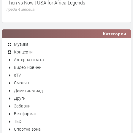
Then vs Now | USA for Africa Legends
К
преди 4 месеца
п
Категории
Музика
Концерти
Алтернативата
Видео Новини
eTV
Смолян
Димитровград
Други
Забавни
Без формат
TED
Спортна зона