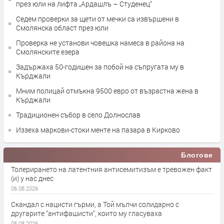
през юли на лифта „Ардашлъ – Студенец“
Седем проверки за щети от мечки са извършени в
Смолянска област през юли
Проверка не установи човешка намеса в района на
Смолянските езера
Задържаха 50-годишен за побой на съпругата му в
Кърджали
Мним полицай отмъкна 9500 евро от възрастна жена в
Кърджали
Традиционен събор в село Долнослав
Иззеха маркови-стоки менте на пазара в Кирково
Блогове
Толерирането на латентния антисемитизъм е тревожен факт
(и) у нас днес
06.08.2026
Скандал с нацисти гърми, а Той мълчи солидарно с
другарите “антифашисти”, които му гласуваха
05.08.2026