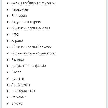
Филми трейлъри / Реклами
Първомай
България
Актуално интервю
Общински сесии Смолян
НЛО
Здраве
Общински сесии Хасково
Общински сесии Асеновград
В кадър
Документални филми
Пъзел
По пътя
Арт Момент
България в мен
От мерак
Вкусно