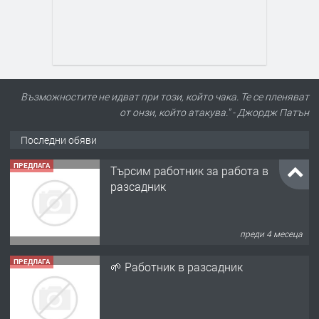
Възможностите не идват при този, който чака. Те се пленяват
от онзи, който атакува." - Джордж Патън
Последни обяви
ПРЕДЛАГА
Търсим работник за работа в
разсадник
преди 4 месеца
ПРЕДЛАГА
🌱 Работник в разсадник