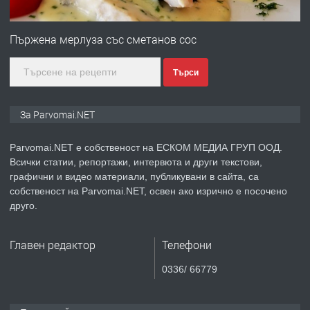
ПРЕДЛАГА
Първи поход "По стъпките на Ангел
Войвода"
Пържена мерлуза със сметанов сос
Търси
преди 1 година
ПРЕДЛАГА
Монтажник на малки детайли за
За Parvomai.NET
медицинската индустрия
Parvomai.NET е собственост на ЕСКОМ МЕДИА ГРУП ООД.
Всички статии, репортажи, интервюта и други текстови,
преди 1 година
графични и видео материали, публикувани в сайта, са
собственост на Parvomai.NET, освен ако изрично е посочено
ПРЕДЛАГА
Уроци по Математика
друго.
Главен редактор
Телефони
преди 1 година
0336/ 66779
ПРЕДЛАГА
Продавам апартамент - гр.
Първомай