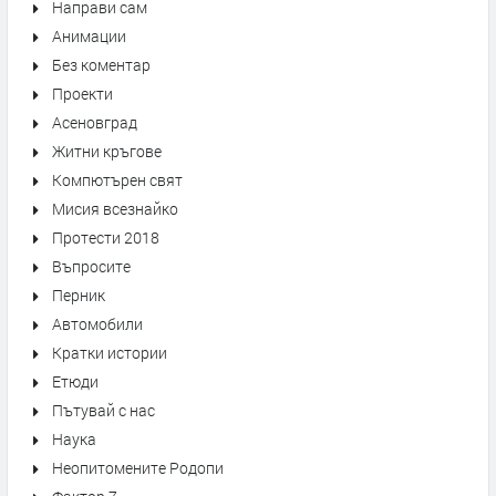
Направи сам
Анимации
Без коментар
Проекти
Асеновград
Житни кръгове
Компютърен свят
Мисия всезнайко
Протести 2018
Въпросите
Перник
Автомобили
Кратки истории
Етюди
Пътувай с нас
Наука
Неопитомените Родопи