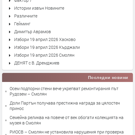
Фактор 7
Истории извън Новините
Различните
Гейминг
Димитър Аврамов
Избори 19 април 2026 Хасково
Избори 19 април 2026 Кърджали
Избори 19 април 2026 Смолян
ДЕНЯТ с В. Дремджиев
Последни новини
Осем подпорни стени вече укрепват ремонтирания път
Рудозем – Смолян
Доли Партън получава престижна награда за цялостен
принос
Семейна реликва на повече от век обогати колекцията на
музея в Смолян
РИОСВ – Смолян не установила нарушения при проверка