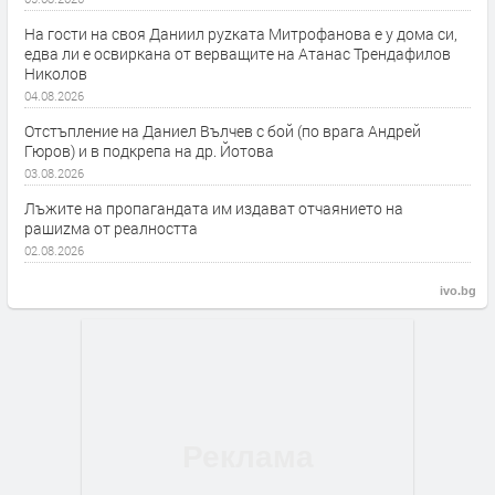
На гости на своя Даниил руzката Митрофанова е у дома си,
едва ли е освиркана от верващите на Атанас Трендафилов
Николов
04.08.2026
Отстъпление на Даниел Вълчев с бой (по врага Андрей
Гюров) и в подкрепа на др. Йотова
03.08.2026
Лъжите на пропагандата им издават отчаянието на
рашиzма от реалността
02.08.2026
ivo.bg