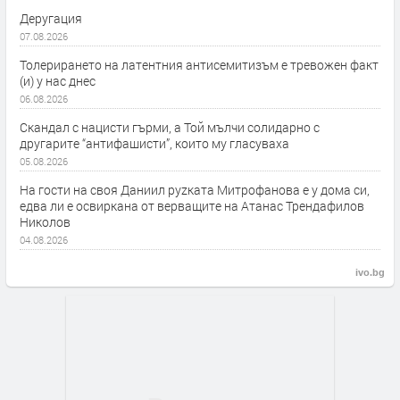
Деругация
07.08.2026
Толерирането на латентния антисемитизъм е тревожен факт
(и) у нас днес
06.08.2026
Скандал с нацисти гърми, а Той мълчи солидарно с
другарите “антифашисти”, които му гласуваха
05.08.2026
На гости на своя Даниил руzката Митрофанова е у дома си,
едва ли е освиркана от верващите на Атанас Трендафилов
Николов
04.08.2026
ivo.bg