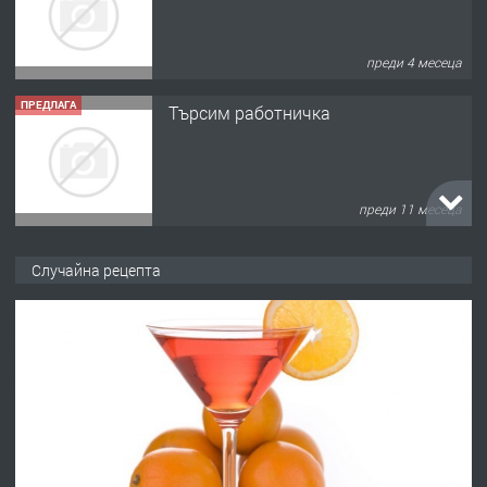
преди 4 месеца
ПРЕДЛАГА
Търсим работничка
преди 11 месеца
ПРЕДЛАГА
Продава употребявани чисти и
Случайна рецепта
запазени матраци за спални.
преди 1 година
ПРЕДЛАГА
Работа за общи работници