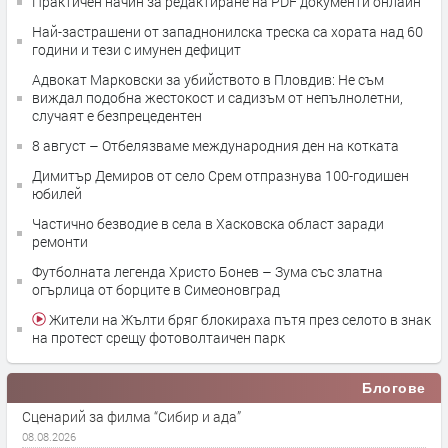
Практичен начин за редактиране на PDF документи онлайн
Най-застрашени от западнонилска треска са хората над 60
години и тези с имунен дефицит
Адвокат Марковски за убийството в Пловдив: Не съм
виждал подобна жестокост и садизъм от непълнолетни,
случаят е безпрецедентен
8 август – Отбелязваме международния ден на котката
Димитър Демиров от село Срем отпразнува 100-годишен
юбилей
Частично безводие в села в Хасковска област заради
ремонти
Футболната легенда Христо Бонев – Зума със златна
огърлица от борците в Симеоновград
Жители на Жълти бряг блокираха пътя през селото в знак
на протест срещу фотоволтаичен парк
Блогове
Сценарий за филма “Сибир и ада”
08.08.2026