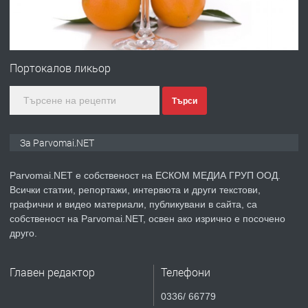
преди 1 година
ПРЕДЛАГА
Първи поход "По стъпките на Ангел
Войвода"
Портокалов ликьор
Търси
преди 1 година
ПРЕДЛАГА
Монтажник на малки детайли за
За Parvomai.NET
медицинската индустрия
Parvomai.NET е собственост на ЕСКОМ МЕДИА ГРУП ООД.
Всички статии, репортажи, интервюта и други текстови,
преди 1 година
графични и видео материали, публикувани в сайта, са
собственост на Parvomai.NET, освен ако изрично е посочено
ПРЕДЛАГА
Уроци по Математика
друго.
Главен редактор
Телефони
преди 1 година
0336/ 66779