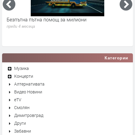
Безпътна пътна помощ за милиони
М
Б
преди 4 месеца
п
Категории
Музика
Концерти
Алтернативата
Видео Новини
eTV
Смолян
Димитровград
Други
Забавни