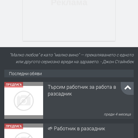
"Малко любов" е като "малко вино" — прекаляването с едното
или другото сериозно вреди на здравето. - Джон Стайнбек
Последни обяви
ПРЕДЛАГА
Търсим работник за работа в
разсадник
преди 4 месеца
ПРЕДЛАГА
🌱 Работник в разсадник