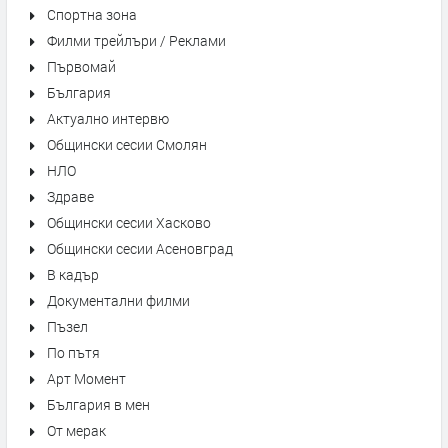
Спортна зона
Филми трейлъри / Реклами
Първомай
България
Актуално интервю
Общински сесии Смолян
НЛО
Здраве
Общински сесии Хасково
Общински сесии Асеновград
В кадър
Документални филми
Пъзел
По пътя
Арт Момент
България в мен
От мерак