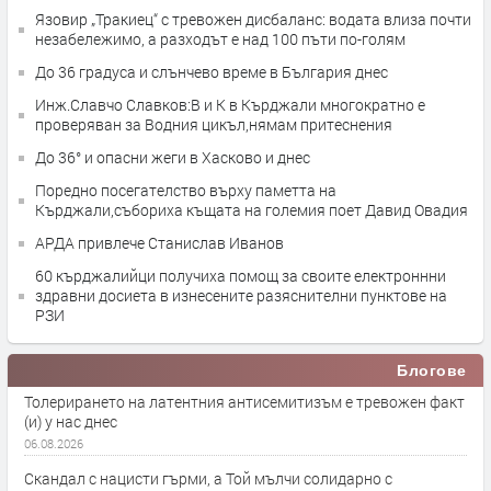
Язовир „Тракиец“ с тревожен дисбаланс: водата влиза почти
незабележимо, а разходът е над 100 пъти по-голям
До 36 градуса и слънчево време в България днес
Инж.Славчо Славков:В и К в Кърджали многократно е
проверяван за Водния цикъл,нямам притеснения
До 36° и опасни жеги в Хасково и днес
Поредно посегателство върху паметта на
Кърджали,събориха къщата на големия поет Давид Овадия
АРДА привлече Станислав Иванов
60 кърджалийци получиха помощ за своите електроннни
здравни досиета в изнесените разяснителни пунктове на
РЗИ
Блогове
Толерирането на латентния антисемитизъм е тревожен факт
(и) у нас днес
06.08.2026
Скандал с нацисти гърми, а Той мълчи солидарно с