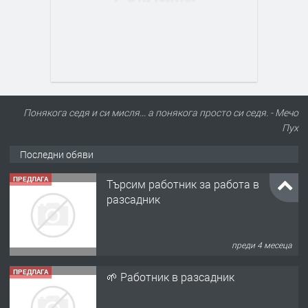
Понякога седя и си мисля... а понякога просто си седя. - Мечо
Пух
Последни обяви
ПРЕДЛАГА
Търсим работник за работа в
разсадник
преди 4 месеца
ПРЕДЛАГА
🌱 Работник в разсадник