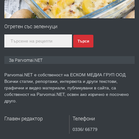
преди 1 година
ПРЕДЛАГА
Първи поход "По стъпките на Ангел
Войвода"
Огретен със зеленчуци
Търси
преди 1 година
ПРЕДЛАГА
Монтажник на малки детайли за
За Parvomai.NET
медицинската индустрия
Parvomai.NET е собственост на ЕСКОМ МЕДИА ГРУП ООД.
Всички статии, репортажи, интервюта и други текстови,
преди 1 година
графични и видео материали, публикувани в сайта, са
собственост на Parvomai.NET, освен ако изрично е посочено
ПРЕДЛАГА
Уроци по Математика
друго.
Главен редактор
Телефони
преди 1 година
0336/ 66779
ПРЕДЛАГА