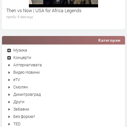
Then vs Now | USA for Africa Legends
К
преди 4 месеца
п
Категории
Музика
Концерти
Алтернативата
Видео Новини
eTV
Смолян
Димитровград
Други
Забавни
Без формат
TED