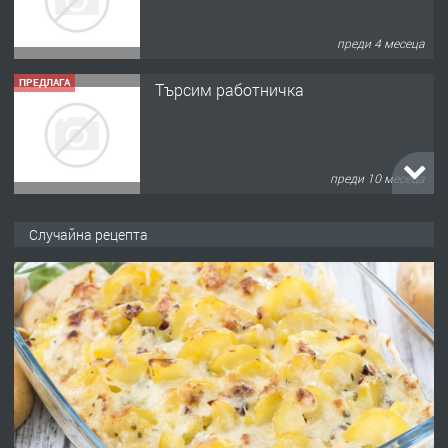
преди 4 месеца
ПРЕДЛАГА
Търсим работничка
преди 10 месеца
ПРЕДЛАГА
Продава употребявани чисти и
Случайна рецепта
запазени матраци за спални.
преди 1 година
ПРЕДЛАГА
Работа за общи работници