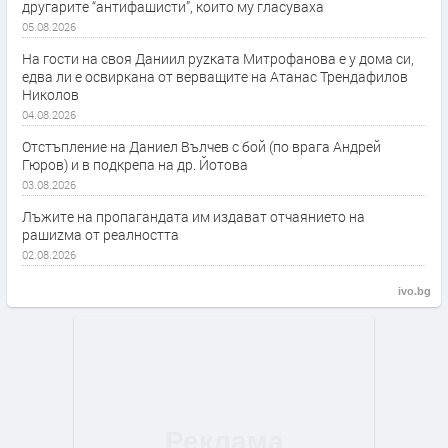
другарите “антифашисти”, които му гласуваха
05.08.2026
На гости на своя Даниил руzката Митрофанова е у дома си,
едва ли е освиркана от верващите на Атанас Трендафилов
Николов
04.08.2026
Отстъпление на Даниел Вълчев с бой (по врага Андрей
Гюров) и в подкрепа на др. Йотова
03.08.2026
Лъжите на пропагандата им издават отчаянието на
рашиzма от реалността
02.08.2026
ivo.bg