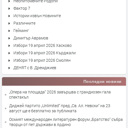
Неопитомените Родопи
Фактор 7
Истории извън Новините
Различните
Гейминг
Димитър Аврамов
Избори 19 април 2026 Хасково
Избори 19 април 2026 Кърджали
Избори 19 април 2026 Смолян
ДЕНЯТ с В. Дремджиев
Последни новини
„Опера на площада“ 2026 завършва с грандиозен гала
спектакъл
Диджей партито „Unlimited“ пред „Св. Ал. Невски“ на 23
август ще е безплатно за публиката
Осмият международен литературен форум „Братство“ събра
творци от пет държави в Ардино