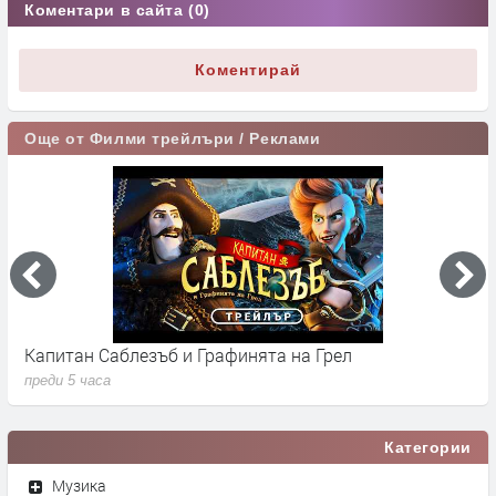
Коментари в сайта (0)
Коментирай
Още от Филми трейлъри / Реклами
Капитан Саблезъб и Графинята на Грeл
"
преди 5 часа
п
Категории
Музика