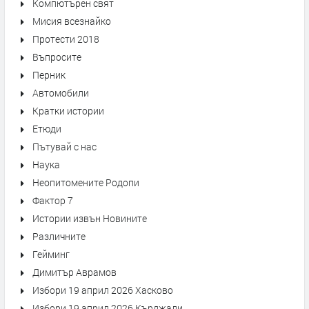
Компютърен свят
Мисия всезнайко
Протести 2018
Въпросите
Перник
Автомобили
Кратки истории
Етюди
Пътувай с нас
Наука
Неопитомените Родопи
Фактор 7
Истории извън Новините
Различните
Гейминг
Димитър Аврамов
Избори 19 април 2026 Хасково
Избори 19 април 2026 Кърджали