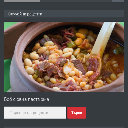
ПРЕДЛАГА
Продава употребявани чисти и
Случайна рецепта
запазени матраци за спални.
преди 1 година
ПРЕДЛАГА
Работа за общи работници
преди 1 година
ПРЕДЛАГА
Първи поход "По стъпките на Ангел
Войвода"
Боб с овча пастърма
Търси
преди 1 година
ПРЕДЛАГА
Монтажник на малки детайли за