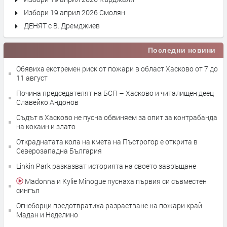
Избори 19 април 2026 Смолян
ДЕНЯТ с В. Дремджиев
Последни новини
Обявиха екстремен риск от пожари в област Хасково от 7 до
11 август
Почина председателят на БСП – Хасково и читалищен деец
Славейко Андонов
Съдът в Хасково не пусна обвиняем за опит за контрабанда
на кокаин и злато
Откраднатата кола на кмета на Пъстрогор е открита в
Северозападна България
Linkin Park разказват историята на своето завръщане
Madonna и Kylie Minogue пуснаха първия си съвместен
сингъл
Огнеборци предотвратиха разрастване на пожари край
Мадан и Неделино