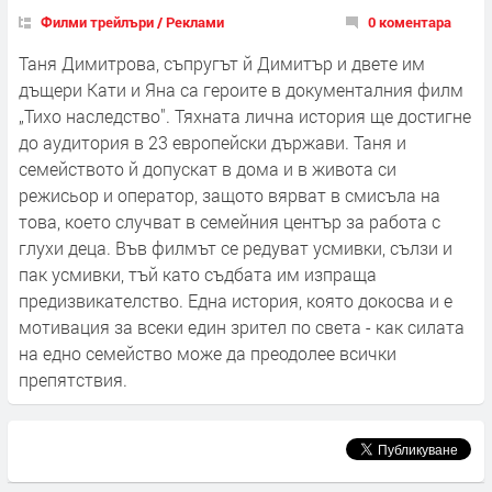
Филми трейлъри / Реклами
0 коментара
Таня Димитрова, съпругът й Димитър и двете им
дъщери Кати и Яна са героите в документалния филм
„Тихо наследство". Тяхната лична история ще достигне
до аудитория в 23 европейски държави. Таня и
семейството й допускат в дома и в живота си
режисьор и оператор, защото вярват в смисъла на
това, което случват в семейния център за работа с
глухи деца. Във филмът се редуват усмивки, сълзи и
пак усмивки, тъй като съдбата им изпраща
предизвикателство. Една история, която докосва и е
мотивация за всеки един зрител по света - как силата
на едно семейство може да преодолее всички
препятствия.