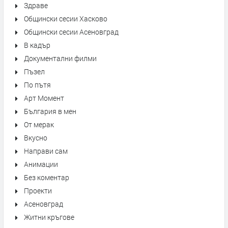
Здраве
Общински сесии Хасково
Общински сесии Асеновград
В кадър
Документални филми
Пъзел
По пътя
Арт Момент
България в мен
От мерак
Вкусно
Направи сам
Анимации
Без коментар
Проекти
Асеновград
Житни кръгове