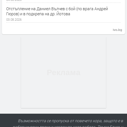
Отстъпление на Даниел Вълчев с бой (по врага Андрей
Гюров) и в подкрепа на др. Йотова
03.08.2026
ivo.bg
Възможността се пропуска от повечето хора, защото е в
работнически дрехи и изглежда като работа -Томас Едисън