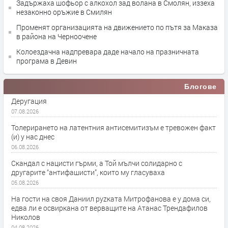
Задържаха шофьор с алкохол зад волана в Смолян, иззеха
незаконно оръжие в Смилян
Променят организацията на движението по пътя за Маказа
в района на Черноочене
Колоездачна надпревара даде начало на празничната
програма в Девин
Блогове
Деругация
07.08.2026
Толерирането на латентния антисемитизъм е тревожен факт
(и) у нас днес
06.08.2026
Скандал с нацисти гърми, а Той мълчи солидарно с
другарите “антифашисти”, които му гласуваха
05.08.2026
На гости на своя Даниил руzката Митрофанова е у дома си,
едва ли е освиркана от верващите на Атанас Трендафилов
Николов
04.08.2026