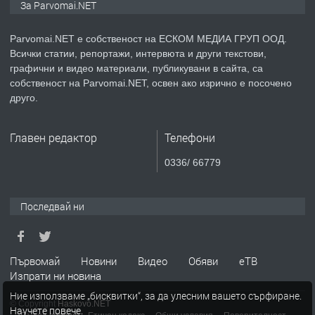
За Parvomai.NET
медицинската индустрия
Parvomai.NET е собственост на ЕСКОМ МЕДИА ГРУП ООД.
Всички статии, репортажи, интервюта и други текстови,
преди 1 година
графични и видео материали, публикувани в сайта, са
собственост на Parvomai.NET, освен ако изрично е посочено
ПРЕДЛАГА
Уроци по Математика
друго.
Главен редактор
Телефони
преди 1 година
0336/ 66779
ПРЕДЛАГА
Продавам апартамент - гр.
Първомай
Последвай ни
преди 1 година
Първомай
Новини
Видео
Обяви
еТВ
Изпрати ни новина
ТЪРСИ
Търсим работник
Ние използваме „бисквитки“, за да улесним вашето сърфиране.
© Copyright
Haskovo.NET
Научете повече
.