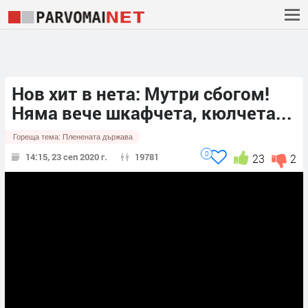
Нов хит в нета: Мутри сбогом!
Няма вече шкафчета, кюлчета...
Гореща тема:
Пленената държава
0
14:15, 23 сеп 2020 г.
19781
23
2