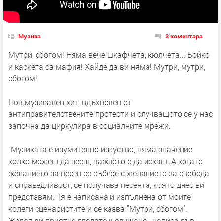
Музика
3 коментара
Мутри, сбогом! Няма вече шкафчета, кюлчета... Бойко
и каскета са мафия! Хайде да ви няма! Мутри, мутри,
сбогом!
Нов музикален хит, вдъхновен от
антиправителствените протести и случващото се у нас
започна да циркулира в социалните мрежи.
"Музиката е изумително изкуство, няма значение
колко можеш да пееш, важното е да искаш. А когато
желанието за песен се събере с желанието за свобода
и справедливост, се получава песента, която днес ви
представям. Тя е написана и изпълнена от моите
колеги сценаристите и се казва "Мутри, сбогом".
Желая ви приятно гледате и слушане", написа във