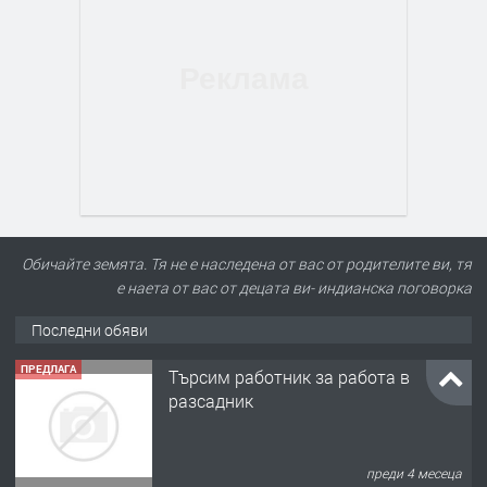
Обичайте земята. Тя не е наследена от вас от родителите ви, тя
е наета от вас от децата ви- индианска поговорка
Последни обяви
ПРЕДЛАГА
Търсим работник за работа в
разсадник
преди 4 месеца